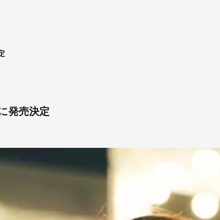
定
0に発売決定