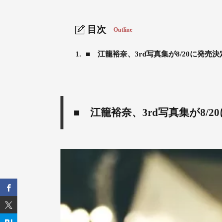
目次
Outline
1.
■ 江籠裕奈、3rd写真集が8/20に発売決
■ 江籠裕奈、3rd写真集が8/2