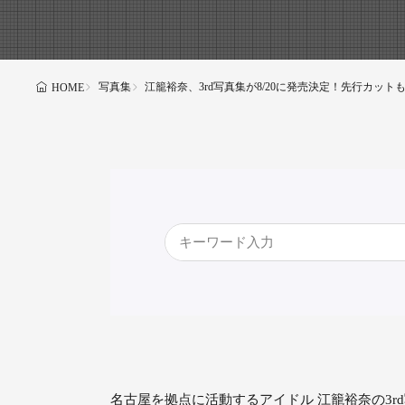
写真集
江籠裕奈、3rd写真集が8/20に発売決定！先行カットも
HOME
名古屋を拠点に活動するアイドル 江籠裕奈の3r