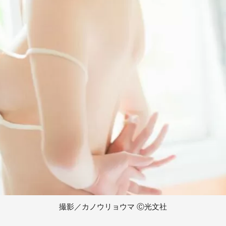
撮影／カノウリョウマ Ⓒ光文社