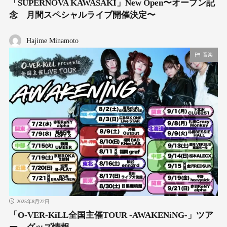
「SUPERNOVA KAWASAKI」New Open〜オープン記
念 月間スペシャルライブ開催決定〜
Hajime Minamoto
音楽
2025年8月22日
「O-VER-KiLL全国主催TOUR -AWAKENiNG-」ツア