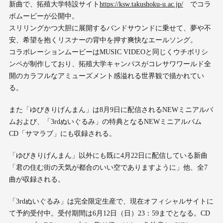
新曲で、拓殖大学特設サイト
https://ksw.takushoku-u.ac.jp/
でコラ
ボムービーが公開中。
スリリングかつ大胆に展開するバンドサウンドに乗せて、夢や不
安、希望を抱くリスナーの背中を押す爽快なエールソング。
コラボレーションムービーはMUSIC VIDEOと同じくウチボリシ
ンペが制作しており、拓殖大学キャンパスがコレサワワールド全
開のカラフルなアミューズメント感溢れる世界観で描かれてい
る。
また「ゆびきりげんまん」は8月9日に配信されるNEWミニアルバ
ムおよび、「3rdぬいぐるみ」の特典となるNEWミニアルバム
CD「サマラブ」にも収録される。
「ゆびきりげんまん」以外にも既に4月22日に配信している新曲
「君の住む街の天気が都合のいい空でありますように」他、全7
曲が収録される。
「3rdぬいぐるみ」は完全限定生産で、現在オフィシャルサイトに
て予約受付中。受付期間は6月12日（日）23：59までとなる。CD