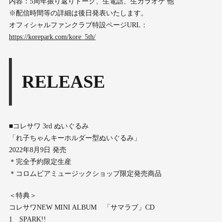
内容：5周年振り返りトーク、生電話、生カラオケ 他
※配信時間等の詳細は後日発表いたします。
オフィシャルファンクラブ特設ページURL：
https://korepark.com/kore_5th/
RELEASE
■コレサワ 3rd ぬいぐるみ
「れ子ちゃんキーホルダー型ぬいぐるみ」
2022年8月9日 発売
＊完全予約限定生産
＊コロムビアミュージックショップ限定発売商品
＜特典＞
コレサワNEW MINI ALBUM 「サマラブ」CD
1 SPARK!!