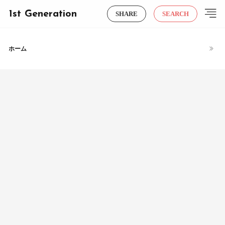
1st Generation
SHARE
SEARCH
ホーム