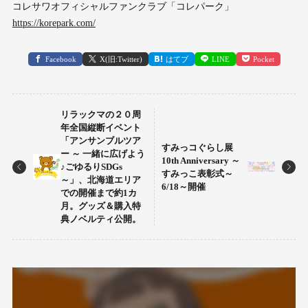
コレサワオフィシャルファンクラブ「コレパーク」
https://korepark.com/
Facebook
X(旧:Twitter)
はてブ
LINE
Pocket
リラックマの２０周
年全国縦断イベント
「アンサンブルツア
すみっコぐらし展
ー ～ 一緒に広げよう
10th Anniversary ～
♪ごゆるりSDGs
すみっこ表彰式～
～」、北海道エリア
6/18～開催
での開催まで約1カ
月。グッズ＆購入特
典ノベルティ公開。