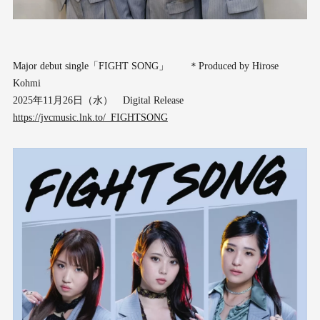
Major debut single「FIGHT SONG」 ＊Produced by Hirose
Kohmi
2025年11月26日（水） Digital Release
https://jvcmusic.lnk.to/_FIGHTSONG