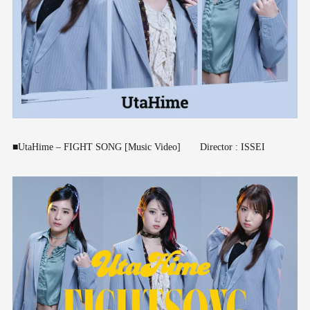
■UtaHime – FIGHT SONG [Music Video] Director : ISSEI