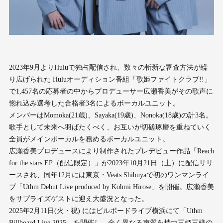
2023年9月よりHuluで独占配信され、数々の斬新な審査方法が繰
り広げられた Huluオーディション番組「歌姫ファイトクラブ!!」
で1,457名の応募者の中からプロデューサー広瀬香美がその歌声に
惚れ込み選考した合格者3名によるボーカルユニット。
メンバーはMomoka(21歳)、Sayaka(19歳)、Nonoka(18歳)の計3名。
歌手として未来へ羽ばたくべく、お互いが切磋琢磨を重ねていく
全員がメインボーカルを務めるボーカルユニット。
広瀬香美プロデュースにより制作されたプレデビュー作品「Reach
for the stars EP（配信限定）」が2023年10月21日（土）に配信リリ
ースされ、同年12月には東京・Veats Shibuyaで初のワンマンライ
ブ「Uthm Debut Live produced by Kohmi Hirose」を開催。広瀬香美
をサプライズゲストに迎え大盛況となった。
2025年2月11日(火・祝) にはビルボードライブ横浜にて「Uthm
Billboard Live 2025」を開催し、全く異なる声質を持つ三姫三様の