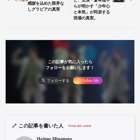
と、主演・倉本琉平
感謝を込めた限界な
らが明かす「少年心
しグラビアの真実
と本気」が同居する
現場の真実。
この記事が気に入ったら
フォローをお願いします！
フォローする
Follow Me
この記事を書いた人
Wrote this article
Hajime Minamoto