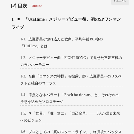
目次
Outline
1.
■ 「UtaHime」メジャーデビュー後、初のSPワンマン
ライブ
1-1.
広瀬香美が惚れ込んだ歌声、平均年齢19.3歳の
「UtaHime」とは
1-2.
メジャーデビュー曲「FIGHT SONG」で見せた三姫三様の
力強いハーモニー
1-3.
名曲「ロマンスの神様」も披露、師・広瀬香美へのリスペ
クトと独自のコーラス
1-4.
原点となるバラード「Reach for the stars」と、それぞれの
決意を込めたソロステージ
1-5.
▼「世界」「唯一無二」「自己変革」——3人が語る未来
へのビジョン
1-6.
プロとしての「真のスタートライン」、終演後のバックス