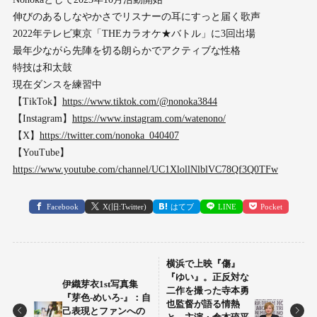
伸びのあるしなやかさでリスナーの耳にすっと届く歌声
2022年テレビ東京「THEカラオケ★バトル」に3回出場
最年少ながら先陣を切る朗らかでアクティブな性格
特技は和太鼓
現在ダンスを練習中
【TikTok】
https://www.tiktok.com/@nonoka3844
【Instagram】
https://www.instagram.com/watenono/
【X】
https://twitter.com/nonoka_040407
【YouTube】
https://www.youtube.com/channel/UC1XlollNlblVC78Qf3Q0TFw
Facebook
X(旧:Twitter)
はてブ
LINE
Pocket
横浜で上映『傷』
『ゆい』。正反対な
伊織芽衣1st写真集
二作を撮った寺本勇
『芽色-めいろ-』：自
也監督が語る情熱
己表現とファンへの