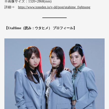
※画像サイズ：1320×2868(mm)
詳細⇒
https://www.toneden.io/v-dd/post/utahime_fightsong
【UtaHime（読み：ウタヒメ） プロフィール】