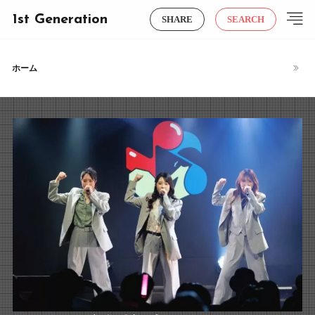
1st Generation
SHARE
SEARCH
ホーム