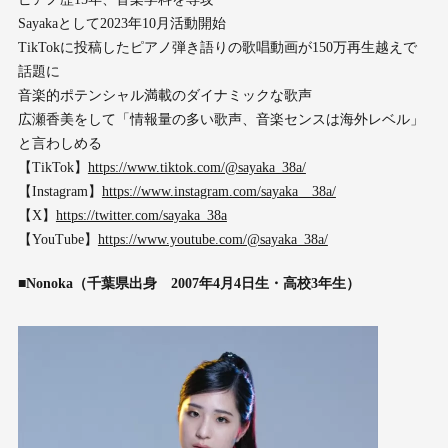
Sayakaとして2023年10月活動開始
TikTokに投稿したピアノ弾き語りの歌唱動画が150万再生越えで
話題に
音楽的ポテンシャル満載のダイナミックな歌声
広瀬香美をして「情報量の多い歌声、音楽センスは海外レベル」
と言わしめる
【TikTok】
https://www.tiktok.com/@sayaka_38a/
【Instagram】
https://www.instagram.com/sayaka__38a/
【X】
https://twitter.com/sayaka_38a
【YouTube】
https://www.youtube.com/@sayaka_38a/
■Nonoka（千葉県出身 2007年4月4日生・高校3年生）