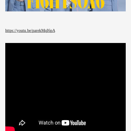
https://youtu.be/parekMqI6pA