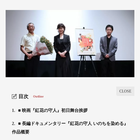
目次
Outline
1.
■ 映画『紅花の守人』初日舞台挨拶
2.
■ 長編ドキュメンタリー『紅花の守人 いのちを染める』
作品概要