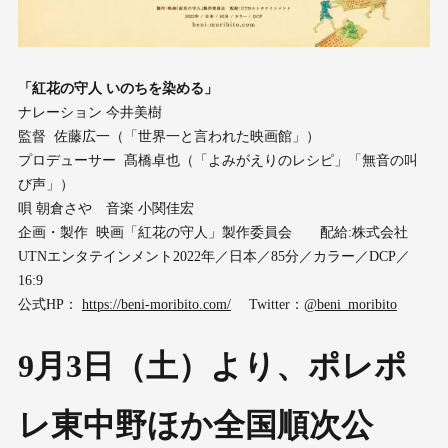
「紅花の守人 いのちを染める」
ナレーション 今井美樹
監督 佐藤広一（「世界一と言われた映画館」）
プロデューサー 髙橋卓也（「よみがえりのレシピ」「無音の叫
び声」）
唄 朝倉さや 音楽 小関佳宏
企画・製作 映画「紅花の守人」製作委員会 配給:株式会社
UTNエンタテインメント 2022年／日本／85分／カラー／DCP／
16:9
公式HP：
https://beni-moribito.com/
Twitter：
@beni_moribito
9月3日（土）より、ポレポ
レ東中野ほか全国順次公