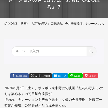
ろ』？
映画
『紅花の守人』公開記念。今井美樹登壇。ナレーションの
HOME
Facebook
X(旧:Twitter)
はてブ
LINE
Pocket
2022年9月3日（土）、ポレポレ東中野にて映画『紅花の守人 いの
ちを染める』の初日舞台挨拶が
行われ、ナレーションを努めた歌手・女優の今井美樹、佐藤広一
監督が登壇、公開を迎えた心境を語った。