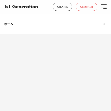
1st Generation
SHARE
SEARCH
ホーム