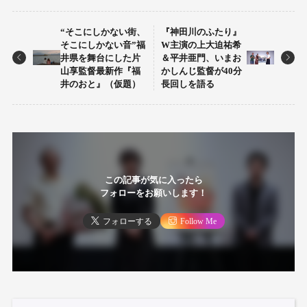
“そこにしかない街、
『神田川のふたり』
そこにしかない音”福
W主演の上大迫祐希
井県を舞台にした片
＆平井亜門、いまお
山享監督最新作『福
かしんじ監督が40分
井のおと』（仮題）
長回しを語る
この記事が気に入ったら
フォローをお願いします！
フォローする
Follow Me