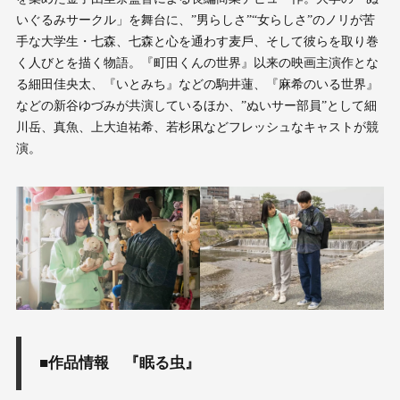
いぐるみサークル」を舞台に、”男らしさ”“⼥らしさ”のノリが苦
⼿な⼤学⽣・七森、七森と⼼を通わす⻨⼾、そして彼らを取り巻
く⼈びとを描く物語。『町⽥くんの世界』以来の映画主演作とな
る細⽥佳央太、『いとみち』などの駒井蓮、『⿇希のいる世界』
などの新⾕ゆづみが共演しているほか、”ぬいサー部員”として細
川岳、真⿂、上⼤迫祐希、若杉凩などフレッシュなキャストが競
演。
■作品情報 『眠る虫』