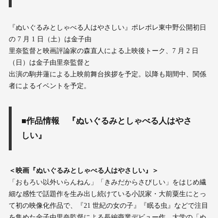
『ぬいぐるみとしゃべる⼈はやさしい』ポレポレ東中野公開初⽇
の 7 ⽉ 1 ⽇（⼟）は⾦⼦由
⾥奈監督と映画評論家の森直⼈による上映後トーク、7 ⽉ 2 ⽇
（⽇）は⾦⼦由⾥奈監督と
出演の駒井蓮による上映前舞台挨拶を予定。以降も期間中、関係
者によるイベントを予定。
■作品情報 『ぬいぐるみとしゃべる人はやさ
しい』
＜映画『ぬいぐるみとしゃべる⼈はやさしい』＞
「おもろい以外いらんねん」「きみだからさびしい」をはじめ繊
細な感性で話題作を⽣み出し続けている⼩説家・⼤前粟⽣にとっ
て初の映像化作品で、『21 世紀の⼥の⼦』『眠る⾍』などで注⽬
を集めた⾦⼦由⾥奈監督による⻑編商業デビュー作。⼤学の「ぬ