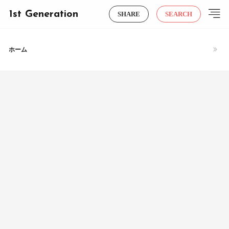
1st Generation
SHARE
SEARCH
ホーム