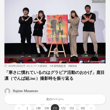
2023年5月6日
#
エスパーＸ探偵社
#
木場明義監督
#
橘美緒
「寒さに慣れているのはグラビア活動のおかげ」鹿目
凛（でんぱ組.inc）撮影時を振り返る
Hajime Minamoto
次のページへ
…
…
<
1
149
150
151
152
153
192
>