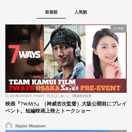
新着順
人気順
映画
2023年5月19日
#
7WAYS
#
たかはしあいこ
#
神威杏次監督
映画『7WAYS』（神威杏次監督）大阪公開前にプレイ
ベント。短編映画上映とトークショー
Hajime Minamoto