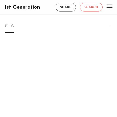
1st Generation
SHARE
SEARCH
ホーム