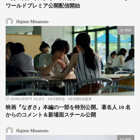
ワールドプレミア公開配信開始
Hajime Minamoto
映画
2023年5月9日
#
なぎさ
#
古川原壮志
#
古川原壮志監督
映画『なぎさ』本編の一部を特別公開。著名人 10 名
からのコメント＆新場面スチール公開
Hajime Minamoto
映画