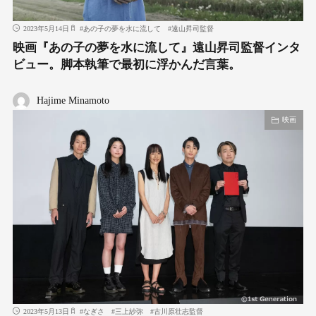
2023年5月14日
#
あの⼦の夢を⽔に流して
#
遠⼭昇司監督
映画『あの⼦の夢を⽔に流して』遠⼭昇司監督インタ
ビュー。脚本執筆で最初に浮かんだ言葉。
Hajime Minamoto
映画
2023年5月13日
#
なぎさ
#
三上紗弥
#
古川原壮志監督