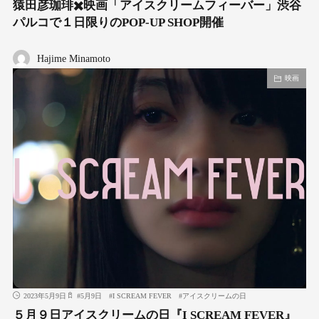
猿田彦珈琲✖️映画「アイスクリームフィーバー」渋谷
パルコで１日限りのPOP-UP SHOP開催
Hajime Minamoto
映画
2023年5月9日
#
5月9日
#
I SCREAM FEVER
#
アイスクリームの日
５月９日アイスクリームの日『I SCREAM FEVER』