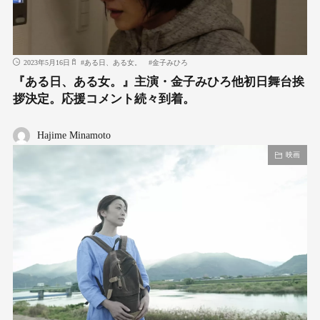
2023年5月16日
#
ある日、ある女。
#
金子みひろ
『ある日、ある女。』主演・金子みひろ他初日舞台挨
拶決定。応援コメント続々到着。
Hajime Minamoto
映画