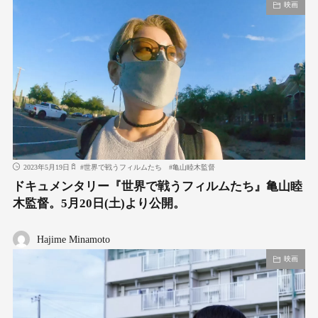
映画
2023年5月19日
#
世界で戦うフィルムたち
#
亀山睦木監督
ドキュメンタリー『世界で戦うフィルムたち』亀山睦
木監督。5月20日(土)より公開。
Hajime Minamoto
映画