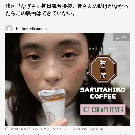
映画『なぎさ』初日舞台挨拶。皆さんの助けがなかっ
たらこの映画はできていない。
Hajime Minamoto
映画
2023年5月9日
#
アイスクリームフィーバー
#
千原徹也
#
吉澤沢嘉代子