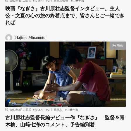
2023年4月22日
#
なぎさ
#
古川原壮志監督
#
山﨑七海
映画『なぎさ』古川原壮志監督インタビュー。主人
公・文直の心の旅の終着点まで、皆さんとご一緒でき
れば
Hajime Minamoto
映画
2023年3月31日
#
なぎさ
#
古川原壮志
#
山﨑七海
古川原壮志監督⻑編デビュー作『なぎさ』 監督＆⻘
⽊柚、山﨑七海のコメント、予告編到着