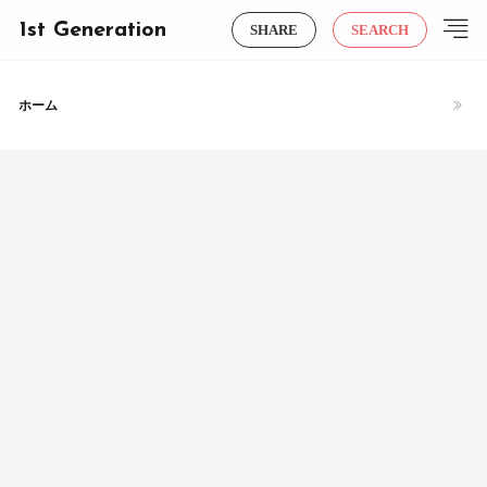
1st Generation
SHARE
SEARCH
ホーム