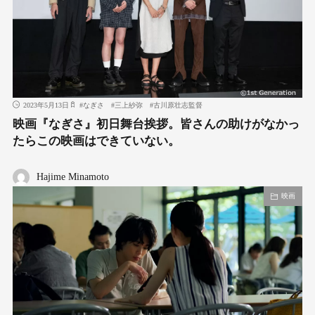
2023年5月13日
#
なぎさ
#
三上紗弥
#
古川原壮志監督
映画『なぎさ』初日舞台挨拶。皆さんの助けがなかっ
たらこの映画はできていない。
Hajime Minamoto
映画