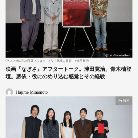
2023年5月23日
#
なぎさ
#
古川原壮志監督
#
津田寛治
映画『なぎさ』アフタートーク。津田寛治、青木柚登
壇。憑依・役にのめり込む感覚とその経験
Hajime Minamoto
映画