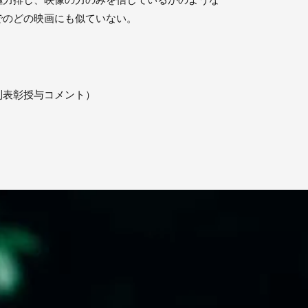
極⼒排し、映像の⼒のみを信じているかのような
でのどの映画にも似ていない。
別表彰授与コメント）