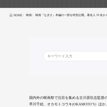
映画
映画『なぎさ』本編の一部を特別公開。著名人 10 名
HOME
国内外の映画祭で注⽬を集める古川原壮志監督の⻑
早川千絵、オカモトコウキ(OKAMOTO’S）ほ