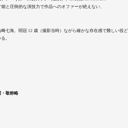
才能と圧倒的な演技⼒で作品へのオファーが絶えない、
﨑七海。弱冠 12 歳（撮影当時）ながら確かな存在感で難しい役
いる。
同・敬称略