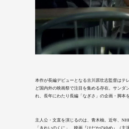
本作が⻑編デビューとなる古川原壮志監督はテレビ 
ど国内外の映画祭で注⽬を集める存在。サンダ
れ、⻑年にわたり⻑編「なぎさ」の企画・脚本
主⼈公・⽂直を演じるのは、⻘⽊柚。近年、NH
「きれいのくに」、映画『はだかのゆめ』（主演