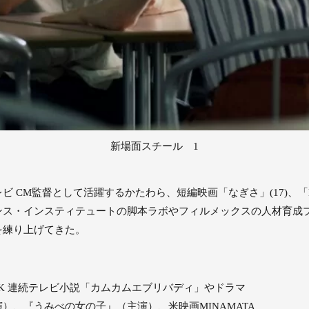
新場面スチール 1
CM監督として活躍するかたわら、短編映画「なぎさ」(17)、「Bir
ンス・インスティテュートの脚本ラボやフィルメックスの⼈材育成
を練り上げてきた。
K 連続テレビ⼩説「カムカムエブリバディ」やドラマ
）、『うみべの⼥の⼦』（主演）、⽶映画MINAMATA