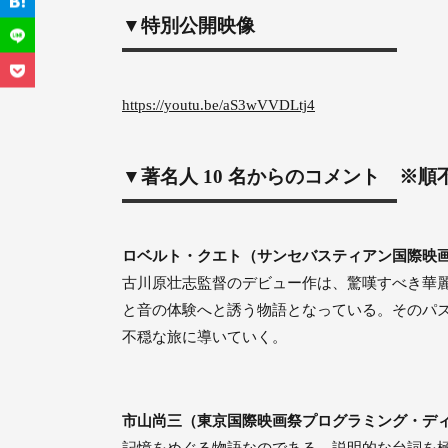
▼特別公開映像
https://youtu.be/aS3wVVDLtj4
▼著名人 10 名からのコメント ※
ロベルト・クエト（サンセバスティアン国際映
古川原壮志監督のデビュー作は、驚嘆すべき華
と⾳の体験へと誘う物語となっている。そのパ
不穏な旅に導いていく。
市⼭尚三（東京国際映画祭プログラミング・デ