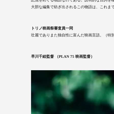
記憶をめぐる物語なのである。説明的な台詞を
⼤胆な編集で紡ぎ出されるこの物語は、これま
トリノ映画祭審査員⼀同
壮麗でありまた独⾃性に富んだ映画⾔語。（特
早川千絵監督 （PLAN 75 映画監督）