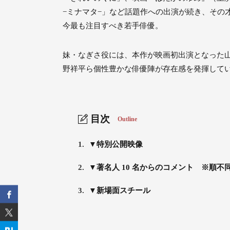
−ミナマタ−」など話題作への出演が続き、その
今最も注⽬すべき若⼿俳優。
妹・なぎさ役には、本作が映画初出演となった⼭
野祥平ら個性豊かな俳優陣が存在感を発揮して
目次
Outline
1.
▼特別公開映像
2.
▼著名人 10 名からのコメント ※順不
3.
▼新場面スチール