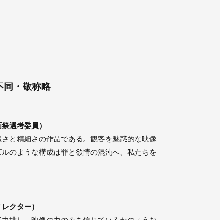
順不同・敬称略
画祭選考委員）
麗さと精細さの作品である。観客を魅惑的な映像
ズルのような構成は罪と欲情の混沌へ、私たちを
ィレクター）