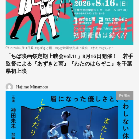
2026年6月11日
#
あずきと雨
#
ちば映画祭定期上映会
#
わたのはらぞこ
「ちば映画祭定期上映会vol.11」8月16日開催！ 若手
監督による『あずきと雨』『わたのはらぞこ』を千葉
県初上映
Hajime Minamoto
映画