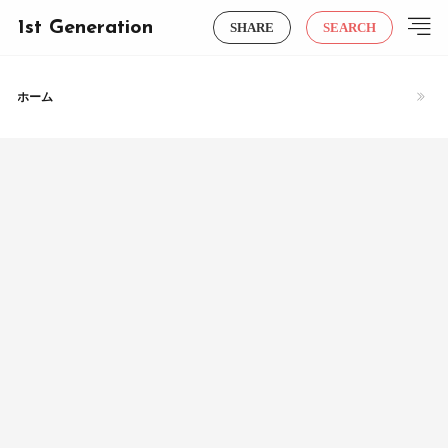
1st Generation
SHARE
SEARCH
ホーム