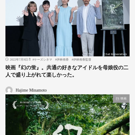
2022年7月9日
#
ケーズシネマ
#
伊林侑香
#
伊林侑香監督
映画『幻の蛍』。共通の好きなアイドルを母娘役の二
人で盛り上がれて楽しかった。
Hajime Minamoto
映画