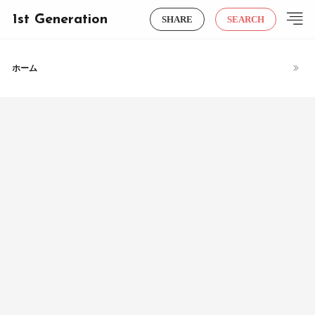
1st Generation
SHARE
SEARCH
ホーム