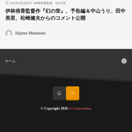
2022年4月28日
#
伊林侑香監督
#
幻の蛍
伊林侑香監督作『幻の蛍』、予告編＆中山うり、田中
美里、松崎健夫からのコメント公開
Hajime Minamoto
ホーム
© Copyright 2026
1st Generation
.