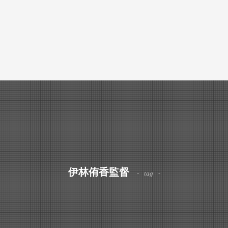
伊林侑香監督
tag