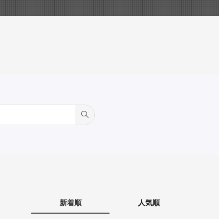
新着順
人気順