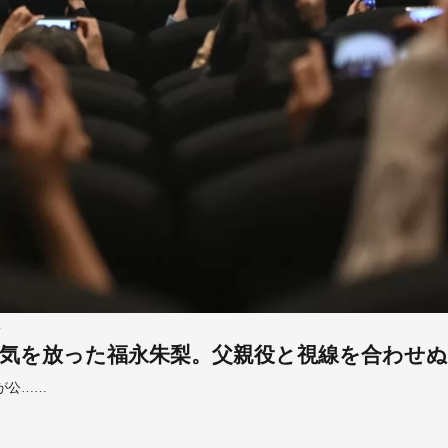
里
気を放った福永朱梨。父親役と視線を合わせぬ
』が公……