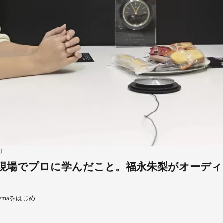
り
現場でプロに学んだこと。福永朱梨がオーデ
nemaをはじめ……