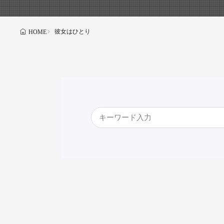
彼女はひとり
HOME