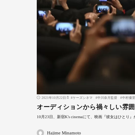
2021年10月22日
#
ケーズシネマ
#
中川奈月監督
#
中村優
オーディションから禍々しい雰囲
10月23日、新宿K’s cinemaにて、映画『彼女はひとり
Hajime Minamoto