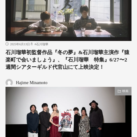
2025年6月13日
#
石川瑠華
石川瑠華初監督作品『冬の夢』&石川瑠華主演作『猿
楽町で会いましょう』、『石川瑠華 特集』6/27〜2
週間シアターギルド代官山にて上映決定！
Hajime Minamoto
映画