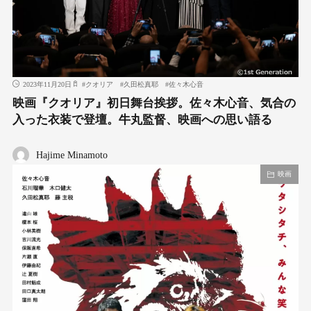
2023年11月20日
#
クオリア
#
久田松真耶
#
佐々木心音
映画『クオリア』初日舞台挨拶。佐々木心音、気合の
入った衣装で登壇。牛丸監督、映画への思い語る
Hajime Minamoto
映画