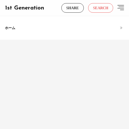
1st Generation
SHARE
SEARCH
ホーム