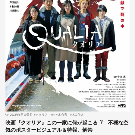
2023年8月10日
#
クオリア
#
佐々木心音
#
木口健太
映画『クオリア』この⼀家に何が起こる︖ 不穏な空
気のポスタービジュアル＆特報、解禁