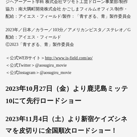
ジヘアーアート学科 株式会社マツモト工芸ドローン事業部/制作
協力：南大隅町開発株式会社 かごしまフィルムオフィス/制作・
配給：アイエス・フィールド/製作：「青すぎる、青」製作委員会
2023年／日本／カラー／103分／アメリカンビスタ／ステレオ／G
配給：アイエス・フィールド
Ⓒ2023「青すぎる、青」製作委員会
＜公式WEBサイト＞
http://www.is-field.com/ao/
＜公式Twitter＞@aosugiru_movie
＜公式Instagram＞@aosugiru_movie
2023
年
10
月
27
日（金）より
鹿児島ミッテ
10
にて
先行ロードショー
2023
年
11
月
4
日（土）より
新宿ケイズシネ
マ
を皮切りに
全国順次ロードショー！