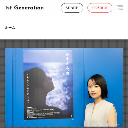
1st Generation
SHARE
SEARCH
ホーム