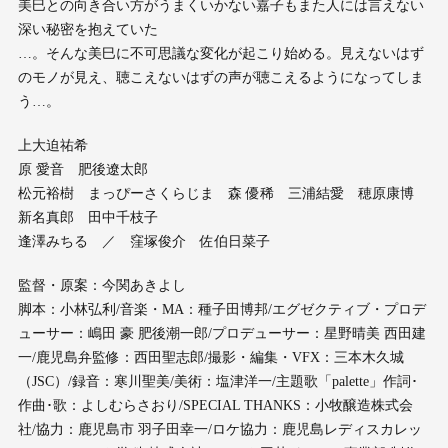
美巳との向き合い方がうまくいかない嘉子もまた人には言えない
深い秘密を抱えていた
…。そんな美巳に不可思議な変化が起こり始める。見えないはず
のモノが見え、聴こえないはずの声が聴こえるようになってしま
う…。
上大迫祐希
原 愛音 肥後遼太郎
松元裕樹 まっぴーさくらじま 森 優稀 三浦結愛 穂原康博
新名真郎 田中千枝子
逢澤みちる ／ 窪塚俊介 佐伯日菜子
監督・原案：今関あきよし
脚本：小林弘利/音楽・MA：種子田博邦/エグゼクティブ・プロデ
ューサー：嶋田 豪 肥後潮一郎/プロデューサー：星野晴美 西田建
一/鹿児島弁監修：西田聖志郎/撮影・編集・VFX：三本木久城
（JSC）/録音：寒川聖美/美術：塩津洋一/主題歌「palette」作詞･
作曲･歌：よしむらさおり/SPECIAL THANKS：小牧醸造株式会
社/協力：鹿児島市 羽子田幸一/ロケ協力：鹿児島レディスカレッ