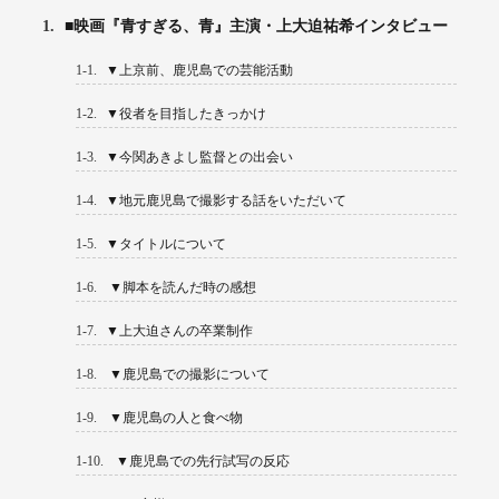
1.
■映画『青すぎる、青』主演・上大迫祐希インタビュー
1-1.
▼上京前、鹿児島での芸能活動
1-2.
▼役者を目指したきっかけ
1-3.
▼今関あきよし監督との出会い
1-4.
▼地元鹿児島で撮影する話をいただいて
1-5.
▼タイトルについて
1-6.
▼脚本を読んだ時の感想
1-7.
▼上大迫さんの卒業制作
1-8.
▼鹿児島での撮影について
1-9.
▼鹿児島の人と食べ物
1-10.
▼鹿児島での先行試写の反応