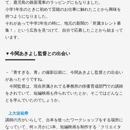
て、鹿児島の路面電車のラッピングにもなりました。
小学1年生のときに初めて芸能のお仕事に触れたことから興味を
持つようになりました。
それがあって中学2年生の時に、地元の新聞の「所属タレント募
集！」という広告を見つけて、自分で応募したことから始まって
います。
▼今関あきよし監督との出会い
－『青すぎる、青』の撮影以前に、今関あきよし監督との出会い
があったそうですね。
今関監督は、現在所属されてる事務所の俳優育成部門での講師
をされていて、短編映画も作られていたとか。そこではどんなこ
とを学んでいたのでしょうか。
上大迫祐希
講師の方がいらして、台本を使ったワークショップをする場所に
なっていて、何ヶ月かに1本、短編映画を制作する「クリエイタ