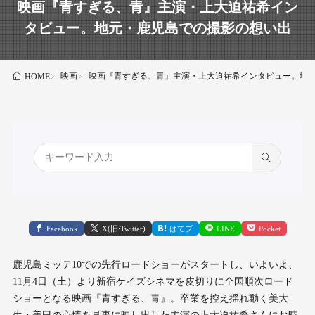
映画『青すぎる、青』主演・上大迫祐希イン
タビュー。地元・鹿児島での撮影の想い出
映画
映画『青すぎる、青』主演・上大迫祐希インタビュー。地
HOME
Facebook
X(旧:Twitter)
はてブ
LINE
Pocket
鹿児島ミッテ10での先行ロードショーがスタートし、いよいよ、
11月4日（土）より新宿ケイズシネマを皮切りに全国順次ロード
ショーとなる映画『青すぎる、青』。卒業を控え揺れ動く美大