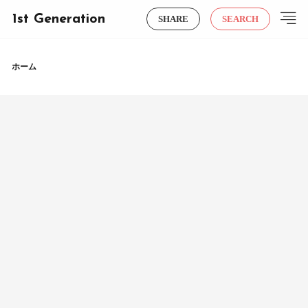
1st Generation
SHARE
SEARCH
ホーム