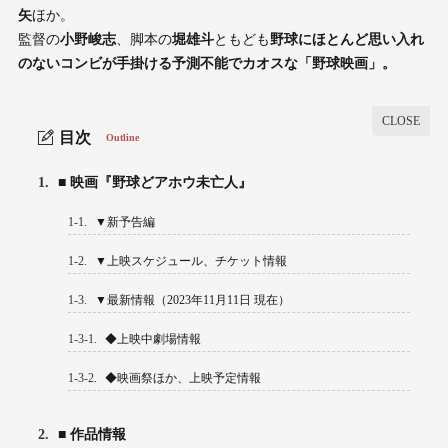
矢
ほか。
監督の
小野峻志
、脚本の
堀雄斗
ともども
野球にほとんど思い入れ
のないコンビが手掛ける予測不能でカオスな「野球映画」。
目次
Outline
1.
■ 映画『野球どアホウ未亡人』
1-1.
▼新予告編
1-2.
▼上映スケジュール、チケット情報
1-3.
▼最新情報（2023年11月11日 現在）
1-3-1.
◆上映中劇場情報
1-3-2.
◆映画祭ほか、上映予定情報
2.
■ 作品情報