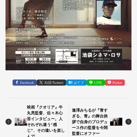
Facebook
X(旧:Twitter)
はてブ
LINE
Pocket
映画『クオリア』牛
逢澤みちるが『青す
丸亮監督、佐々木心
ぎる、青』の舞台挨
音インタビュー。人
拶で自身のプロデュ
それぞれ違う“感
ース作の監督を今関
じ”、その違いを楽し
監督にオファー
んで