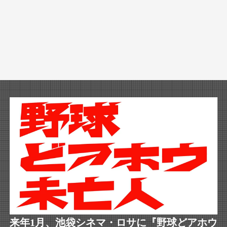
来年1月、池袋シネマ・ロサに『野球どアホウ