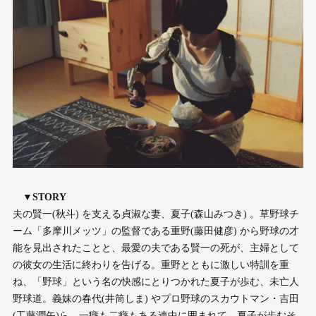
▼STORY
夫の賢一(秋斗) を支える貞淑な妻、夏子(森山みつき) 。草野球チ
ーム「多摩川メッツ」の監督である重野(藤田健彦) から野球の才
能を見出されたことと、最愛の夫である賢一の死が、主婦として
の彼女の生活に終わりを告げる。重野とともに激しい特訓を重
ね、「野球」という名の快感にとりつかれた夏子が歩む、未亡人
野球道。義妹の春代(井筒しま) やプロ野球のスカウトマン・吉田
(工藤潤矢)ら、一癖も二癖もある連中に囲まれて、夏子が歩むそ