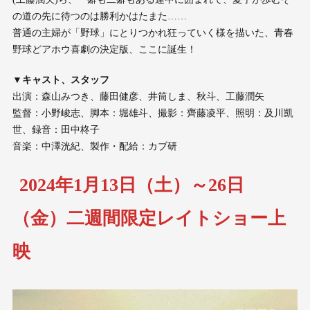
の道の先に待つのは勝利かはたまた……
普通の主婦が「野球」にとりつかれ狂っていく様を描いた、青春
野球どアホウ喜劇の決定版、ここに誕生！
▼キャスト、スタッフ
出演：森山みつき、藤田健彦、井筒しま、秋斗、工藤潤矢
監督：小野峻志、脚本：堀雄斗、撮影：齊藤凌平、照明：及川凱
世、録音：田中柊子
音楽：中澤洸紀、製作・配給：カブ研
2024年1月13日（土）～26日
（金）二週間限定レイトショー上
映