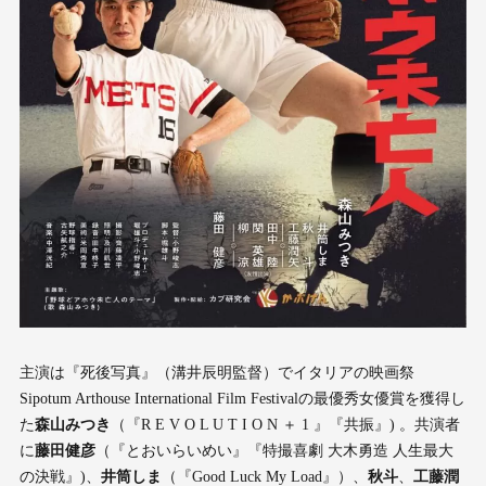
主演は『死後写真』（溝井辰明監督）でイタリアの映画祭
Sipotum Arthouse International Film Festivalの最優秀女優賞を獲得し
た
森山みつき
（『R E V O L U T I O N ＋ 1 』『共振』) 。共演者
に
藤田健彦
（『とおいらいめい』『特撮喜劇 大木勇造 人生最大
の決戦』)、
井筒しま
（『Good Luck My Load』）、
秋斗
、
工藤潤