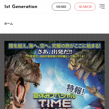
1st Generation
SHARE
SEARCH
ホーム