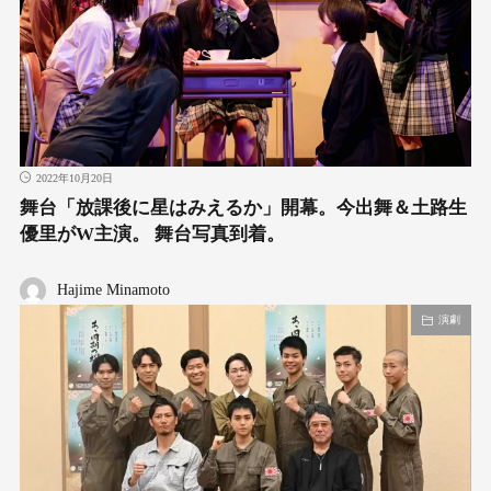
2022年10月20日
舞台「放課後に星はみえるか」開幕。今出舞＆土路生
優里がW主演。 舞台写真到着。
Hajime Minamoto
演劇