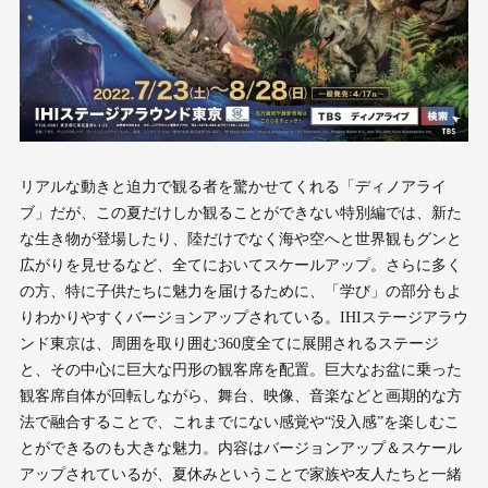
リアルな動きと迫力で観る者を驚かせてくれる「ディノアライ
ブ」だが、この夏だけしか観ることができない特別編では、新た
な生き物が登場したり、陸だけでなく海や空へと世界観もグンと
広がりを見せるなど、全てにおいてスケールアップ。さらに多く
の方、特に子供たちに魅力を届けるために、「学び」の部分もよ
りわかりやすくバージョンアップされている。IHIステージアラウ
ンド東京は、周囲を取り囲む360度全てに展開されるステージ
と、その中心に巨大な円形の観客席を配置。巨大なお盆に乗った
観客席自体が回転しながら、舞台、映像、音楽などと画期的な方
法で融合することで、これまでにない感覚や“没入感”を楽しむこ
とができるのも大きな魅力。内容はバージョンアップ＆スケール
アップされているが、夏休みということで家族や友人たちと一緒