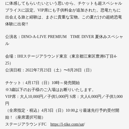
に体感してもらいたいという思いから、チケットも超スペシャル
プライスに設定。VIP席にも子供料金が追加された。恐竜たちに
出会える旅と経験は、まさに貴重な宝物。この夏だけの超絶恐竜
体験に出発!!
公演名：DINO-A-LIVE PREMIUM TIME DIVER 夏休みスペシャ
ル
会場：IHIステージアラウンド東京（東京都江東区豊洲6丁目4-
25）
公演日程：2022年7月23日（土）〜8月28日（日）
チケット：4月17日（日）10時～発売開始
※3歳以下のお子様のご入場はお断りいたします。
VIP席：大人10,000円／子供5,000円 S席：大人6,000円／子供3,000
円
（全席指定・税込）4月3日（日）10:00より最速先行予約受付開
始！（座席選択可能）
ステージアラウンドFC
https://l-tike.com/sat
/