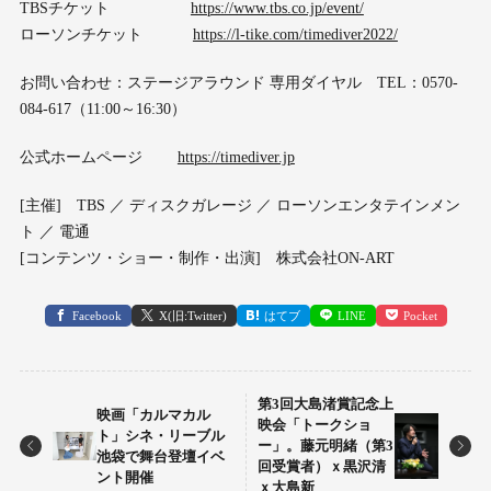
TBSチケット
https://www.tbs.co.jp/event/
ローソンチケット
https://l-tike.com/timediver2022/
お問い合わせ：ステージアラウンド 専用ダイヤル TEL：0570-
084-617（11:00～16:30）
公式ホームページ
https://timediver.jp
[主催] TBS ／ ディスクガレージ ／ ローソンエンタテインメン
ト ／ 電通
[コンテンツ・ショー・制作・出演] 株式会社ON-ART
Facebook
X(旧:Twitter)
はてブ
LINE
Pocket
第3回大島渚賞記念上
映画「カルマカル
映会「トークショ
ト」シネ・リーブル
ー」。藤元明緒（第3
池袋で舞台登壇イベ
回受賞者）ｘ黒沢清
ント開催
ｘ大島新