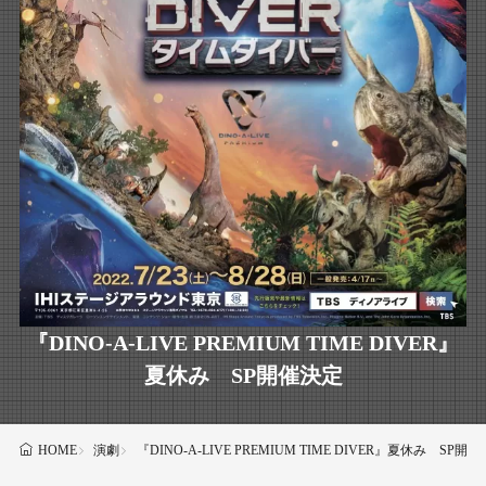
『DINO-A-LIVE PREMIUM TIME DIVER』
夏休み SP開催決定
演劇
『DINO-A-LIVE PREMIUM TIME DIVER』夏休み SP開
HOME