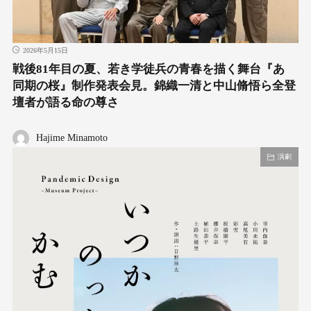
2026年5月15日
戦後81年目の夏、若き学徒兵の青春を描く舞台『あゝ
同期の桜』制作発表会見。錦織一清と中山脩悟ら全登
壇者が語る命の尊さ
Hajime Minamoto
演劇