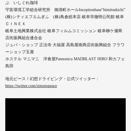
ぶ いしぐれ珈琲
守富環境工学総合研究所 御浪町ホールInceptionbase“himitsukichi”
(株)シティエフエムぎふ (株)鳥倉総本店 岐阜市徹明公民館 岐阜
ＣＩＮＥＸ
岐阜土地興業株式会社 岐阜フィルムコミッション 岐阜柳ケ瀬商
店街振興組合連合会
ジュバ・ショップ 正法寺 大福屋 高島屋南商店街振興組合 フラワ
ーショップ玉屋
ホステル マニマニ 洋食屋Pannonica MADBLAST HIRO 和カフェ
島田
地元ピース！幻想ドライビング・公式ツイッター：
https://twitter.com/zimotopeace