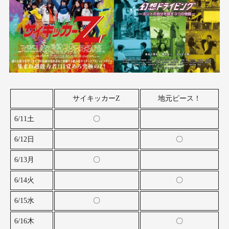
サイキッカーZ
地元ピース！
6/11土
〇
6/12日
〇
6/13月
〇
6/14火
〇
6/15水
〇
6/16木
〇