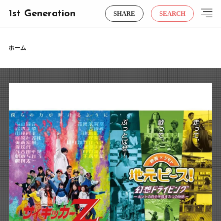
1st Generation
SHARE
SEARCH
ホーム