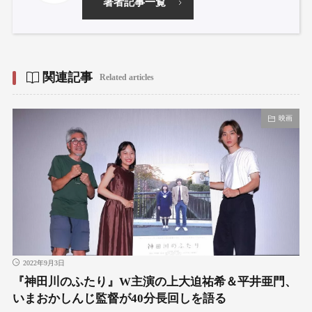
著者記事一覧
関連記事
Related articles
映画
2022年9月3日
『神田川のふたり』W主演の上大迫祐希＆平井亜門、
いまおかしんじ監督が40分長回しを語る