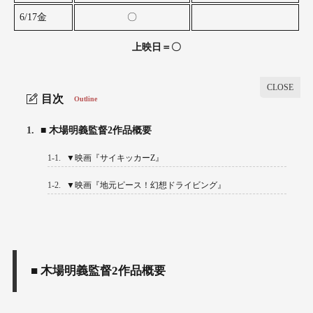
6/17金
〇
上映日＝〇
目次
Outline
1.
■ 木場明義監督2作品概要
1-1.
▼映画『サイキッカーZ』
1-2.
▼映画『地元ピース！幻想ドライビング』
■ 木場明義監督2作品概要