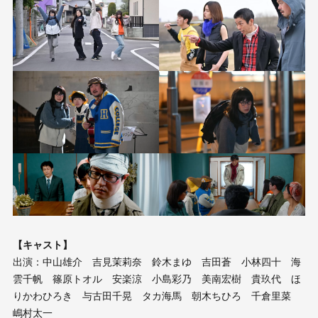
【キャスト】
出演：中山雄介 吉見茉莉奈 鈴木まゆ 吉田蒼 小林四十 海
雲千帆 篠原トオル 安楽涼 小島彩乃 美南宏樹 貴玖代 ほ
りかわひろき 与古田千晃 タカ海馬 朝木ちひろ 千倉里菜
嶋村太一