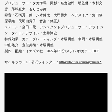
プロデューサー：タカ海馬 撮影：名倉健郎 助監督：木村文
彦 茅嶋直大 もりとみ舞
録音：石橋秀一朗 八木健太 大坪勇太 ヘアメイク：角口肇
原早織 天羽由貴子 音楽：伴正人
スチール：金田一元 アシスタントプロデューサー：アライ ジ
ン タイトルデザイン：土井翔史
特殊効果・カラーグレーディング：木場明義 車両：木場明義
中山雄介 宣伝美術：木場明義
製作・配給：イナズマ社 2022年/79分/ステレオ/カラー/DCP
サイキッカーZ・公式ツイッター：
https://twitter.com/psychicerZ