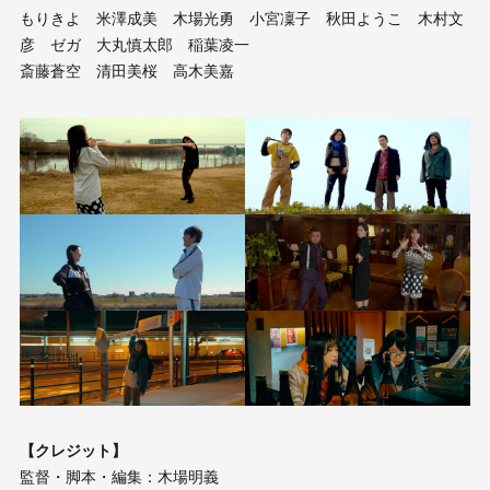
もりきよ 米澤成美 木場光勇 小宮凜子 秋田ようこ 木村文
彦 ゼガ 大丸慎太郎 稲葉凌一
斎藤蒼空 清田美桜 高木美嘉
【クレジット】
監督・脚本・編集：木場明義