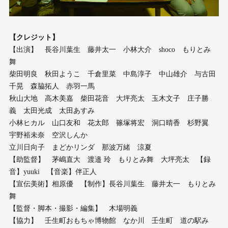
【クレジット】
【出演】 長谷川葉生 藤井太一 小林大介 shoco もりとみ
舞
柴田明良 秋田ようこ 千倉里菜 中島淳子 中山雄介 与古田
千晃 森脇拓人 赤羽一馬
秋山大地 高木美嘉 柴田花音 大坪亮太 玉木文子 庄子勝
義 太田光成 太田あすみ
小林ヒカル 山口友和 花太郎 篠塚将宏 洞口晴香 杉野翼
宇野裕未奈 空沢しんか
立川日向子 まどかリンダ 那波万緒 涼夏
【助監督】 茅嶋直大 渡邉 玲 もりとみ舞 大坪亮太 【録
音】yuuki 【音楽】伴正人
【宣伝美術】相原優 【制作】長谷川葉生 藤井太一 もりとみ
舞
【監督・脚本・撮影・編集】 木場明義
【協力】 壬生町おもちゃ博物館 なか川 壬生町 道の駅み