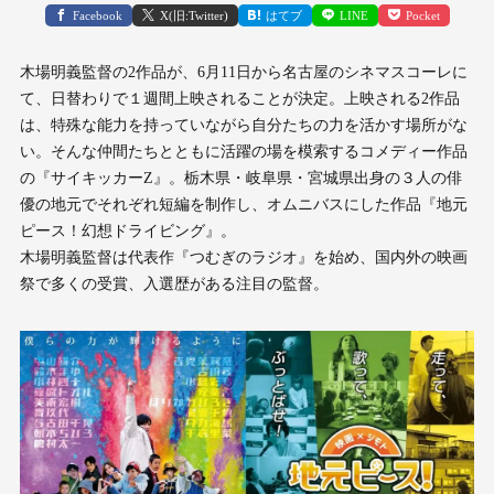
Facebook
X(旧:Twitter)
はてブ
LINE
Pocket
木場明義監督の2作品が、6月11日から名古屋のシネマスコーレに
て、日替わりで１週間上映されることが決定。上映される2作品
は、特殊な能力を持っていながら自分たちの力を活かす場所がな
い。そんな仲間たちとともに活躍の場を模索するコメディー作品
の『サイキッカーZ』。栃木県・岐阜県・宮城県出身の３人の俳
優の地元でそれぞれ短編を制作し、オムニバスにした作品『地元
ピース！幻想ドライビング』。
木場明義監督は代表作『つむぎのラジオ』を始め、国内外の映画
祭で多くの受賞、入選歴がある注目の監督。