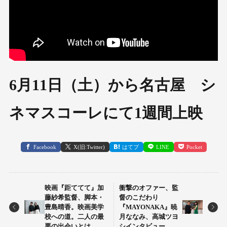
6月11日（土）から名古屋 シ
ネマスコーレにて1週間上映
Facebook
X(旧:Twitter)
はてブ
LINE
Pocket
映画『距ててて』加
衝撃のオファー、監
藤紗希監督、脚本・
督のこだわり
豊島晴香。映画美学
『MAYONAKA』暁
校への道。二人の最
月ななみ、高城ツヨ
悪の出会いとは
シインタビュー