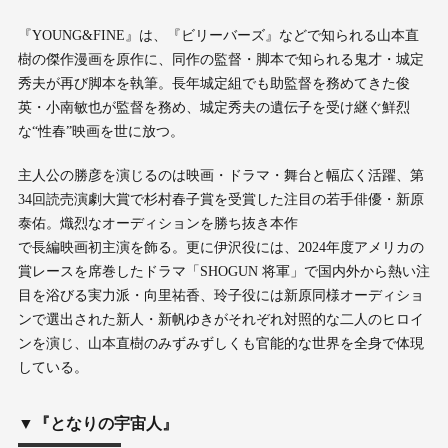
『YOUNG&FINE』は、『ビリーバーズ』などで知られる山本直
樹の傑作漫画を原作に、同作の監督・脚本で知られる鬼才・城定
秀夫が再び脚本を執筆。長年城定組でも助監督を務めてきた俊
英・小南敏也が監督を務め、城定秀夫の遺伝子を受け継ぐ鮮烈
な“性春”映画を世に放つ。
主人公の勝彦を演じるのは映画・ドラマ・舞台と幅広く活躍、第
34回読売演劇大賞で杉村春子賞を受賞した注目の若手俳優・新原
泰佑。熾烈なオーディションを勝ち抜き本作
で長編映画初主演を飾る。更に伊沢役には、2024年度アメリカの
賞レースを席巻したドラマ「SHOGUN 将軍」で国内外から熱い注
目を浴びる実力派・向里祐香、玲子役には新原同様オーディショ
ンで選出された新人・新帆ゆきがそれぞれ対照的な二人のヒロイ
ンを演じ、山本直樹のみずみずしくも官能的な世界を全身で体現
している。
▼『となりの宇宙人』