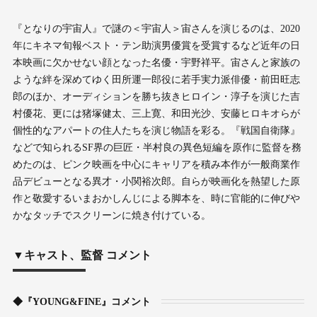
『となりの宇宙人』で謎の＜宇宙人＞宙さんを演じるのは、2020
年にキネマ旬報ベスト・テン助演男優賞を受賞するなど近年の日
本映画に欠かせない顔となった名優・宇野祥平。宙さんと家族の
ような絆を深めてゆく田所運一郎役に若手実力派俳優・前田旺志
郎のほか、オーディションを勝ち抜きヒロイン・淳子を演じた吉
村優花、更には猪塚健太、三上寛、和田光沙、安藤ヒロキオらが
個性的なアパートの住人たちを演じ物語を彩る。『戦国自衛隊』
などで知られるSF界の巨匠・半村良の異色短編を原作に監督を務
めたのは、ピンク映画を中心にキャリアを積み本作が一般商業作
品デビューとなる異才・小関裕次郎。自らが映画化を熱望した原
作と敬愛するいまおかしんじによる脚本を、時に官能的に伸びや
かなタッチでスクリーンに焼き付けている。
▼キャスト、監督 コメント
◆『YOUNG&FINE』コメント