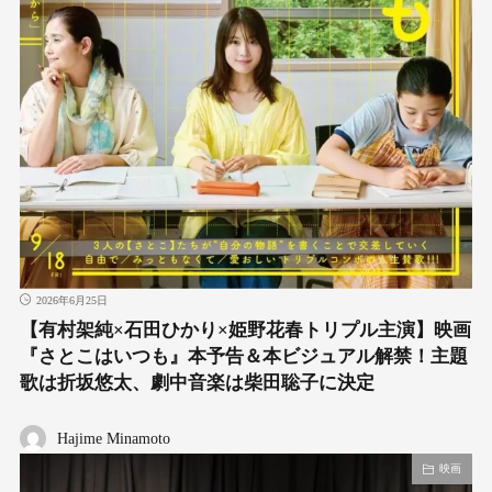
2026年6月25日
【有村架純×石田ひかり×姫野花春トリプル主演】映画
『さとこはいつも』本予告＆本ビジュアル解禁！主題
歌は折坂悠太、劇中音楽は柴田聡子に決定
Hajime Minamoto
映画