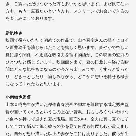
き、ご覧いただけなかった方も多いかと思います。まだ観てない
方も、もう一度観たいという方も、スクリーンでお会いできるの
を楽しみにしております。
新帆ゆき
映画で役をいただく初めての作品で、山本直樹さんの描くヒロイ
ン新井玲子を演じられたことを嬉しく思います。爽やかで空しい
夏に漂う関係、不思議な吸引力を宿す物語が、この映画の魅力の
ひとつだと感じています。映画館を出て、夏の日差しを浴びる瞬
間にどんな気持ちになるのか今から楽しみです。くすっと笑った
り、どきっとしたり、愉しみながら、どこかに想いを馳せる機会
になってくれたらと思います。
小南敏也監督
山本直樹先生が描いた傑作青春漫画の脚本を尊敬する城定秀夫監
督が書いてくれるというこの上ない贅沢。おもしろくないわけな
い台本を持って迎えた夏の現場。画面の中、全力に真っ直ぐにそ
して全力で悩んで踠く彼らの姿を見て何度も何度も心が震えまし
た。自分が思い描いた以上の姿がそこにはありました。彼らが生