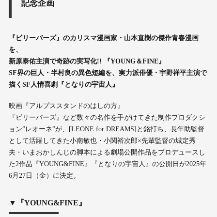
記念企画
『ビリーバーズ』のカリスマ漫画家・山本直樹の傑作青春漫画
を、
新原泰佑主演で奇跡の実写化!! 『YOUNG＆FINE』
SF界の巨人・半村良の異色短編を、実力派俳優・宇野祥平主演で
描くSF人情喜劇『となりの宇宙人』
映画『アルプススタンドのはしの方』
『ビリーバーズ』など数々の名作を手がけてきた制作プロダクシ
ョン”レオーネ”が、[LEONE for DREAMS]と銘打ち、長年助監督
として活躍してきた小南敏也・小関裕次郎×先輩監督の城定秀
夫・いまおかしんじの脚本による劇場公開作品をプロデュースし
た2作品『YOUNG&FINE』『となりの宇宙人』の公開日が2025年
6月27日（金）に決定。
▼『YOUNG&FINE』