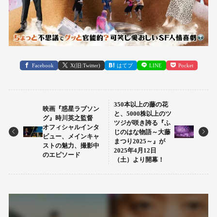
Facebook
X(旧:Twitter)
はてブ
LINE
Pocket
350本以上の藤の花
映画『惑星ラブソン
と、5000株以上のツ
グ』時川英之監督
ツジが咲き誇る『ふ
オフィシャルインタ
じのはな物語～大藤
ビュー、メインキャ
まつり2025～』が
ストの魅力、撮影中
2025年4月12日
のエピソード
（土）より開幕！