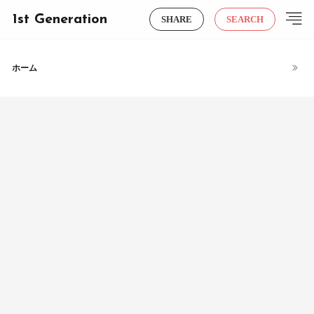
1st Generation
SHARE
SEARCH
ホーム