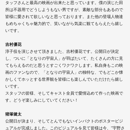
タッフさんと最高の映画が出来たと思っています。僕の演じた田
所は不器用でどうしようもない男ですが、素敵な部分もあるので
皆様に愛されて欲しいなと思っております。また他の登場人物達
もめちゃくちゃ魅力的で、笑いながら気楽に観てもらえたら嬉し
いです。
吉村優花
淳子役を演じさせて頂きました、吉村優花です。公開日が決定
し、ついに「となりの宇宙人」が羽ばたいて、たくさんの方に見
てもらえるのだと思うとすごくワクワクします。私自身もこの映
画のファンなので、「となりの宇宙人」の独特な、でもどこか懐
かしくてホッとする世界観を皆様にも楽しんでいただけたら嬉し
いです。
スタッフの皆様、そしてキャスト全員で愛情込めて作った映画で
す。どうぞ楽しみにしていてください！
猪塚健太
公開日が決まり、そしてとんでもないインパクトのポスタービジ
ュアルが完成しました。このビジュアルを見て皆様は今、”宇野さ