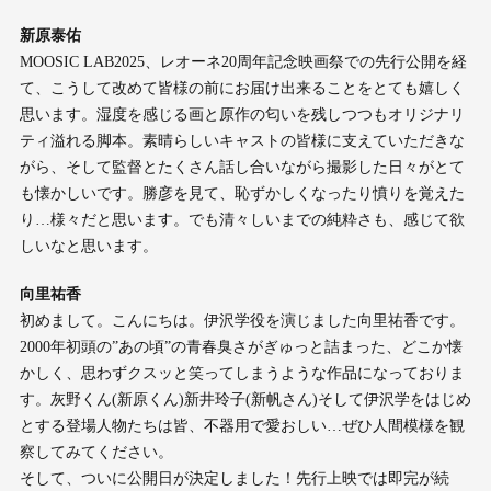
新原泰佑
MOOSIC LAB2025、レオーネ20周年記念映画祭での先行公開を経
て、こうして改めて皆様の前にお届け出来ることをとても嬉しく
思います。湿度を感じる画と原作の匂いを残しつつもオリジナリ
ティ溢れる脚本。素晴らしいキャストの皆様に支えていただきな
がら、そして監督とたくさん話し合いながら撮影した日々がとて
も懐かしいです。勝彦を見て、恥ずかしくなったり憤りを覚えた
り…様々だと思います。でも清々しいまでの純粋さも、感じて欲
しいなと思います。
向里祐香
初めまして。こんにちは。伊沢学役を演じました向里祐香です。
2000年初頭の”あの頃”の青春臭さがぎゅっと詰まった、どこか懐
かしく、思わずクスッと笑ってしまうような作品になっておりま
す。灰野くん(新原くん)新井玲子(新帆さん)そして伊沢学をはじめ
とする登場人物たちは皆、不器用で愛おしい…ぜひ人間模様を観
察してみてください。
そして、ついに公開日が決定しました！先行上映では即完が続