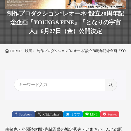
制作プロダクション”レオーネ”設立20周年記
念企画『YOUNG&FINE』『となりの宇宙
人』6月27日（金）公開決定
映画
制作プロダクション”レオーネ”設立20周年記念企画『YOUN
HOME
Facebook
X(旧:Twitter)
はてブ
LINE
Pocket
南敏也・小関裕次郎×先輩監督の城定秀夫・いまおかしんじの脚