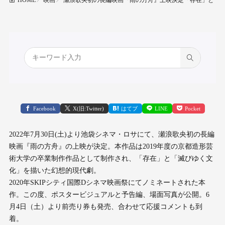
HOME
Facebook
X(旧:Twitter)
はてブ
LINE
Pocket
2022年7月30日(土)より池袋シネマ・ロサにて、瀬浪歌央初の長編
映画『雨の方舟』の上映が決定。本作品は2019年度の京都造形芸
術大学の卒業制作作品として制作され、「存在」と「滅びゆく文
化」を描いた幻想的現代劇。
2020年SKIPシティ国際Dシネマ映画祭にてノミネートされた本
作。この度、ポスタービジュアルと予告編、場面写真が公開。6
月4日（土）より前売り券も発売、合わせて応援コメントも到
着。