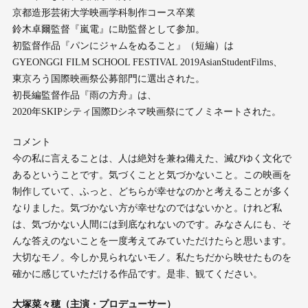
京都造形芸術大学映画学科制作コース卒業
鈴木卓爾監督『嵐電』に助監督として参加。
初監督作品『パンにジャムをぬること』（短編）は
GYEONGGI FILM SCHOOL FESTIVAL 2019AsianStudentFilms、
東京ろう国際映画祭公募部門に選出された。
初長編監督作品『雨の方舟』は、
2020年SKIPシティ国際Dシネマ映画祭にてノミネートされた。
コメント
今の私に言えることは、人は絶対を兼ね備えた、滅びゆく文化で
あるということです。気づくことと気づかないこと。この映画を
制作していて、ふっと、どちらが幸せなのかと考えることが多く
なりました。気づかない方が幸せなのではないかと。けれど私
は、気づかない人間には到底なれないのです。みなさんにも、そ
んな答えのないことを一度考えてみていただけたらと思います。
大切なモノ。今しか見られないモノ。私たちだから映せたものを
確かに感じていただける作品です。是非、観てください。
大塚菜々穂（主演・プロデューサー）