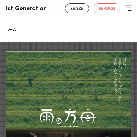
1st Generation
SHARE
SEARCH
ホーム