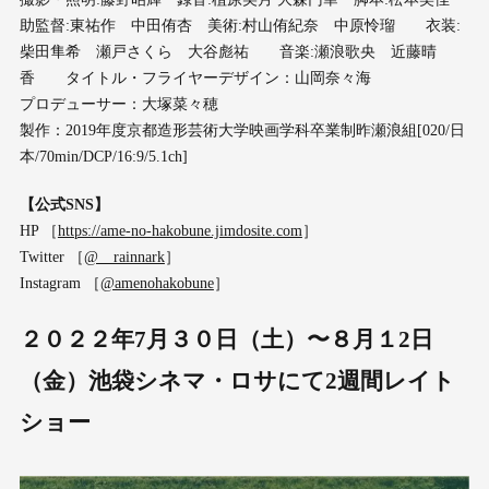
助監督:東祐作 中田侑杏 美術:村山侑紀奈 中原怜瑠 衣装:
柴田隼希 瀬戸さくら 大谷彪祐 音楽:瀬浪歌央 近藤晴
香 タイトル・フライヤーデザイン：山岡奈々海
プロデューサー：大塚菜々穂
製作：2019年度京都造形芸術大学映画学科卒業制昨瀬浪組[020/日
本/70min/DCP/16:9/5.1ch]
【公式SNS】
HP ［
https://ame-no-hakobune.jimdosite.com
］
Twitter ［
@__rainnark
］
Instagram ［
@amenohakobune
］
２０２２年7月３０日（土）〜８月１2日
（金）池袋シネマ・ロサにて2週間レイト
ショー