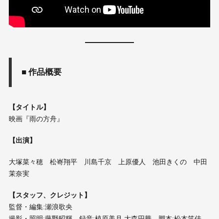
■ 作品概要
【タイトル】
映画『雨の方舟』
【出演】
大塚菜々穂 松㟢翔平 川島千京 上原優人 池田きくの 中田
茉奈実
【スタッフ、クレジット】
監督・編集:瀬浪歌央
撮影・照明:藤野昭輝 録音:植原美月 大森円華 脚本:松本笑佳