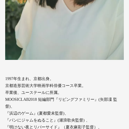
1997年生まれ、京都出身。
京都造形芸術大学映画学科俳優コース卒業。
卒業後、ユーステールに所属。
MOOSICLAB2018 短編部門『リビングファミリー』(矢部凜 監
督)、
『浜辺のゲーム』(夏都愛未監督)、
『パンにジャムをぬること』(瀬浪歌央監督) 、
『明けない夜とリバーサイド』（夏衣麻彩子監督）、