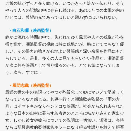
ご飯の味がずっと在り続ける。いつかきっと誰かへ伝わり、そう
やって人々の記憶の中に存在し続ける。あのふたつの太陽の内の
ひとつは、希望の光であってほしいと願わずにはいられない。
・白石和彌（映画監督）
静かに流れる時間の中で、失われてゆく風景や人々の残像が心を
掻き乱す。瀬浪監督の視線は時に残酷だが、時にとてつもなく優
しい。その眼力の強さが心地よい緊張感と深い余韻を作品にもた
らしている。是非、多くの人に見てもらいたい作品だ。瀬浪監督
が次に何を映画として切り撮るのかも、とても気になってしま
う。次も、すぐに！
・風間志織（映画監督）
最近の世の中の表現ってやつが均質化して妙にマジメで堅苦しく
なっているなと感じる。其処へ行くと瀬浪歌央監督の『雨の方
舟』はイマドキかなりヘンテコな映画だ。社会から忘れ去られた
ような日本の山村に暮らす若者達のところに転がり込んだ家出少
女。しかし彼女や彼らについての説明は一切無い。瀬浪は、今時
ならば新興宗教的疑似家族ホラーになり得る物語りを敢えて拒否