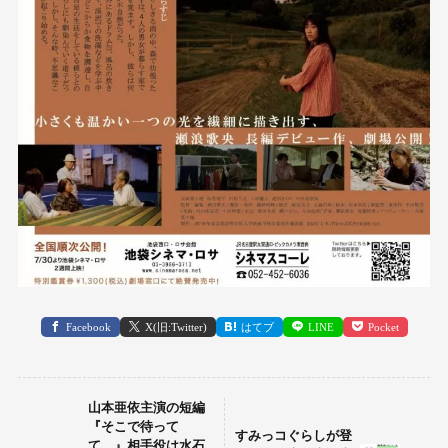
Facebook
X(旧:Twitter)
はてブ
LINE
Pocket
山本亜依主演の短編
『そこで待って
すみっコぐらしが登
て…』相手役は水石