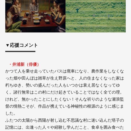
▼応援コメント
・井浦新（俳優）
かつて人を乗せ走っていたバスは廃車になり、農作業をしなくな
った畑や田んぼは雑草が生え野原へと、人の住まなくなった家は
朽ちゆき、勢いの盛んだった人もいつかは衰え居なくなってゆ
く。諸行無常はこの村にだけ起きていることではなく全ての理。
けれど、無かったことにしたくない！そんな祈りのような瀬浪監
督の情熱こそが、作品が携えている神秘性の根源のように感じま
した。
ふたつの太陽から西陽が射し込む不思議な村に迷い込んだ塔子の
記憶には、出逢った人々や経験し学んだこと、食卓を囲み食べた