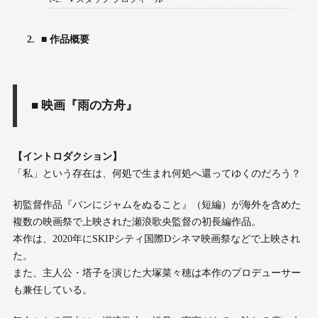
2.
■ 作品概要
■ 映画『雨の方舟』
【イントロダクション】
「私」という存在は、何処で生まれ何処へ還ってゆくのだろう？
初監督作品『パンにジャムをぬること』（短編）が海外を含めた
複数の映画祭で上映された瀬浪歌央監督の初長編作品。
本作は、2020年にSKIPシティ国際Dシネマ映画祭などで上映され
た。
また、主人公・塔子を演じた大塚菜々穂は本作のプロデューサー
も兼任している。