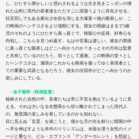
し、ひたすら懐かしいと惑わされるような古き良きニッポンの壊
れた山村に現代の若者達をただそこに揺蕩うように存在させる。
狂言回しでもある家出少女役を演じる大塚菜々穂の眼差しが、こ
の映画のヘンテコさをより強靱にする。彼女の視線はまるで3歳
児のそれのようにひたすら真っ直ぐで、猜疑心や反発、好奇心を
内包し、こちらを見つめ返す。もはや言葉は虚しい。彼女の異様
に真っ直ぐな眼差しはどこへ向かうのか？きっとその方向は監督
と共有しているのだろう。坦々として過激。この映画の堂々とし
たヘンテコさは、瀬浪がこれからも映画を撮ってゆく表現者とし
ての重要な武器となるだろう。彼女の次回作がどこへ向かうのか
楽しみにしている。
・金子雅和（映画監督）
植林された自然の中、若者たちは常に不安を抱えているように見
える。それは大いなる生態系から切り離されてしまった現代人
の、無意識の哀しみを表しているのかも知れない。
目に見えぬ「言霊」を描こうと、僅かな月の光を頼りに暗闇の中
へ手を伸ばすような本作のリリシズムは、水面を漂う女性のイメ
ージと重なり、ビル・エヴァンス「アンダーカレント」を想起し