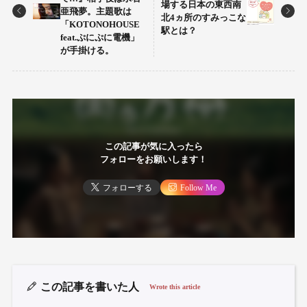
場する日本の東西南
亜飛夢。主題歌は
北4ヵ所のすみっこな
「KOTONOHOUSE
駅とは？
feat.ぷにぷに電機」
が手掛ける。
この記事が気に入ったら
フォローをお願いします！
フォローする
Follow Me
この記事を書いた人
Wrote this article