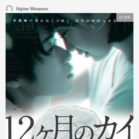
Hajime Minamoto
映画