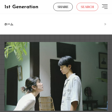
1st Generation
SHARE
SEARCH
ホーム