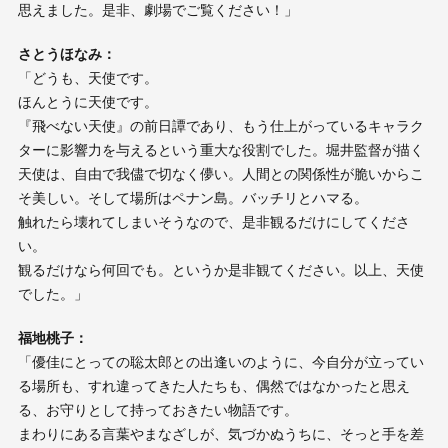
思えました。是非、劇場でご覧ください！」
さとうほなみ：
「どうも、天使です。
ほんとうに天使です。
『飛べない天使』の前日譚であり、もう仕上がっているキャラク
ターに影響力を与えるという重大な役割でした。堀井監督が描く
天使は、自由で我儘で切なく儚い。人間との関係性が脆いからこ
そ美しい。そして場所はペナン島。バッチリとハマる。
触れたら壊れてしまいそうなので、是非観るだけにしてくださ
い。
観るだけなら何回でも。というか是非観てください。以上、天使
でした。」
福地桃子：
「優佳にとっての聡太郎との出逢いのように、今自分が立ってい
る場所も、すれ違ってきた人たちも、偶然ではなかったと思え
る、お守りとして持っておきたい物語です。
まわりにある言葉やまなざしが、気づかぬうちに、そっと手を差