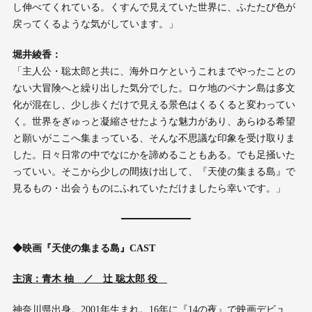
し伸べてくれている。くすんで見えていた世界に、ふたたび色が
戻ってくるような気がしています。」
堀井綾香：
「主人公・聡太郎と共に、海外ロケというこれまでやったことの
ない大冒険へと繰り出した気分でした。ロケ地のペナン島は多文
化が混在し、少し歩くだけで見える景色はくるくると変わってい
く。世界をぎゅっと凝縮させたような魅力があり、あらゆる希望
と願いがここへ集まっている、そんな不思議な印象を受け取りま
した。日々日常の中でなにかを諦めることもある。でも足掻いた
っていい。そこから少しの間抜け出して、『天使の集まる島』で
見るもの・出会うものにふれていただけましたら幸いです。」
◆映画『天使の集まる島』CAST
主演：青木 柚 ／ 辻 聡太郎 役
神奈川県出身。2001年生まれ。16年に『14の夜』で映画デビュ