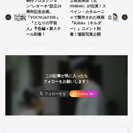
制作プロダクショ
上枝恵美加（元
ン”レオーネ”設立20
NMB48）が出演！ス
周年記念企画。
ペイン・カタルーニ
『YOUNG&FINE』
ャで製作された映画
、『となりの宇宙
『Killder（キルダ
人』予告編＋新スチ
ー）』コメント到
ール到着！
着！場面写真公開
この記事が気に入ったら
フォローをお願いします！
フォローする
Follow Me