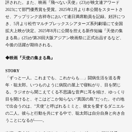
評された。また、映画『飛べない天使』(23)が映文連アワード
2023にて部門優秀賞を受賞。2025年2月より本公開をスタートさ
せ、アップリンク吉祥寺において連日満席動員を記録。好評につ
き、5月より松竹マルチプレックスシアターズ系列劇場にて全国
拡大上映が決定。2025年8月に公開を控える新作短編『天使の集
まる島』(25)が第20回大阪アジアン映画祭に正式出品するなど、
今後の活躍が期待される。
◆映画『天使の集まる島』
STORY
「ずっと一人。これまでも、これからも…」闘病生活を送る青
年・聡太郎。いつものように病院の屋上で寝転がり、目を閉じ
る。ラジオから聞こえてくる不思議な音声に耳を傾け、ゆっくり
目を開けると、そこはどこか知らない“異国の島”だった。その地
で出会うのは、“天使”と呼ばれるミミと、彼女を愛するダニエル
の二人。彼らと行動を共にする中で、聡太郎は自分自身と向き合
うことになるが——。