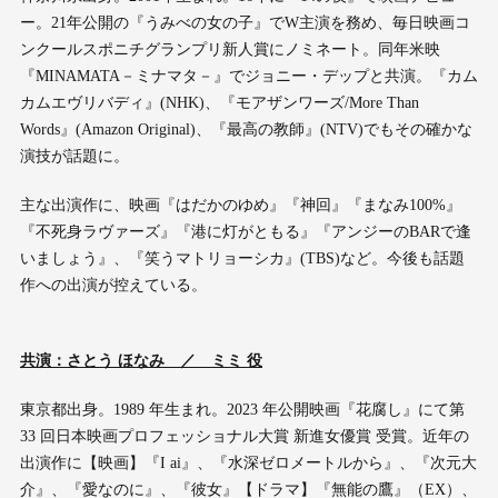
ー。21年公開の『うみべの女の子』でW主演を務め、毎日映画コ
ンクールスポニチグランプリ新人賞にノミネート。同年米映
『MINAMATA－ミナマタ－』でジョニー・デップと共演。『カム
カムエヴリバディ』(NHK)、『モアザンワーズ/More Than
Words』(Amazon Original)、『最高の教師』(NTV)でもその確かな
演技が話題に。
主な出演作に、映画『はだかのゆめ』『神回』『まなみ100%』
『不死身ラヴァーズ』『港に灯がともる』『アンジーのBARで逢
いましょう』、『笑うマトリョーシカ』(TBS)など。今後も話題
作への出演が控えている。
共演：さとう ほなみ ／ ミミ 役
東京都出身。1989 年生まれ。2023 年公開映画『花腐し』にて第
33 回日本映画プロフェッショナル大賞 新進女優賞 受賞。近年の
出演作に【映画】『I ai』、『水深ゼロメートルから』、『次元大
介』、『愛なのに』、『彼女』【ドラマ】『無能の鷹』（EX）、