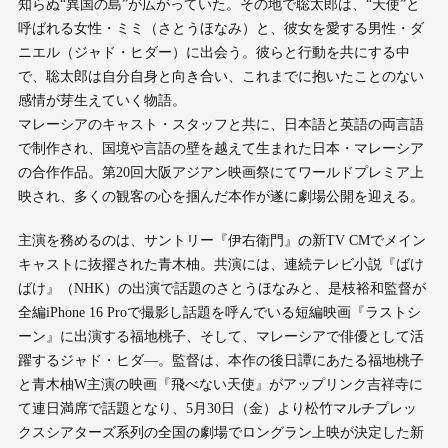
知らぬ“異国の島”が広がっていた。その地で聡太郎は、“天使”と
呼ばれる女性・ミミ（さとうほなみ）と、彼女を愛する男性・ダ
ニエル（ジャド・ヒダー）に出会う。彼らと行動を共にする中
で、聡太郎は自分自身と向き合い、これまでに抱いたことのない
感情が芽生えていく物語。
マレーシアのキャスト・スタッフと共に、日本語と英語の両言語
で制作され、国境や言語の壁を越えて生まれた日本・マレーシア
の合作作品。第20回大阪アジアン映画祭にてワールドプレミア上
映され、多くの観客の心を掴んだ本作が遂に劇場公開を迎える。
主演を務めるのは、サントリー『伊右衛門』の新TV CMでメイン
キャストに抜擢された青木柚。共演には、連続テレビ小説『ばけ
ばけ』（NHK）の出演で話題のさとうほなみと、是枝裕和監督が
全編iPhone 16 Proで撮影し話題を呼んでいる短編映画『ラストシ
ーン』に出演する福地桃子、そして、マレーシアで俳優として活
躍するジャド・ヒダ―。監督は、本作の後日譚にあたる福地桃子
と青木柚W主演の映画『飛べない天使』がアップリンク吉祥寺に
て連日満席で話題となり、5月30日（金）より松竹マルチプレッ
クスシアターズ系列の全国の劇場でロングラン上映が決定した新