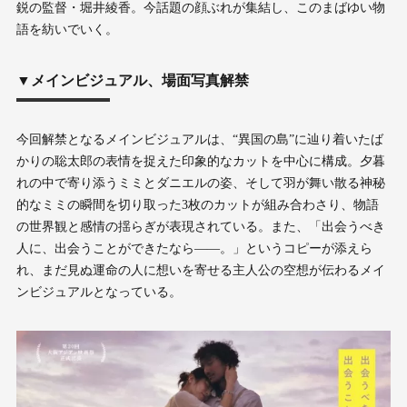
鋭の監督・堀井綾香。今話題の顔ぶれが集結し、このまばゆい物
語を紡いでいく。
▼メインビジュアル、場面写真解禁
今回解禁となるメインビジュアルは、“異国の島”に辿り着いたば
かりの聡太郎の表情を捉えた印象的なカットを中心に構成。夕暮
れの中で寄り添うミミとダニエルの姿、そして羽が舞い散る神秘
的なミミの瞬間を切り取った3枚のカットが組み合わさり、物語
の世界観と感情の揺らぎが表現されている。また、「出会うべき
人に、出会うことができたなら——。」というコピーが添えら
れ、まだ見ぬ運命の人に想いを寄せる主人公の空想が伝わるメイ
ンビジュアルとなっている。