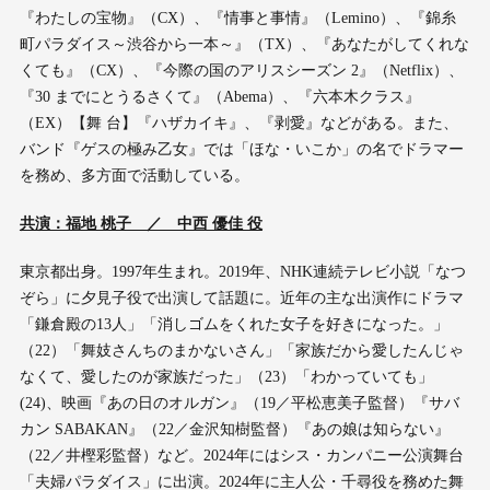
『わたしの宝物』（CX）、『情事と事情』（Lemino）、『錦糸
町パラダイス～渋谷から一本～』（TX）、『あなたがしてくれな
くても』（CX）、『今際の国のアリスシーズン 2』（Netflix）、
『30 までにとうるさくて』（Abema）、『六本木クラス』
（EX）【舞 台】『ハザカイキ』、『剥愛』などがある。また、
バンド『ゲスの極み乙女』では「ほな・いこか」の名でドラマー
を務め、多方面で活動している。
共演：福地 桃子 ／ 中西 優佳 役
東京都出身。1997年生まれ。2019年、NHK連続テレビ小説「なつ
ぞら」に夕見子役で出演して話題に。近年の主な出演作にドラマ
「鎌倉殿の13人」「消しゴムをくれた女子を好きになった。」
（22）「舞妓さんちのまかないさん」「家族だから愛したんじゃ
なくて、愛したのが家族だった」（23）「わかっていても」
(24)、映画『あの日のオルガン』（19／平松恵美子監督）『サバ
カン SABAKAN』（22／金沢知樹監督）『あの娘は知らない』
（22／井樫彩監督）など。2024年にはシス・カンパニー公演舞台
「夫婦パラダイス」に出演。2024年に主人公・千尋役を務めた舞