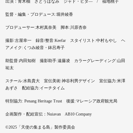
出演：青木柚 さとうほなみ ジャド・ヒダ― / 福地桃子
監督・編集・プロデュース:堀井綾香
プロデューサー:木村真奈美 脚本:川原杏奈
撮影:古屋幸一 録音/整音:Keefar スタイリスト:中村もやし ヘ
アメイク:くつみ綾音・鉢呂寿子
助監督:内田知樹 撮影助手:遠藤凌 カラーグレーディング:山田
祐太
スチール:水島貴大 宣伝美術:神谷利男デザイン 宣伝協力:米澤
あずさ 配給協力:イーチタイム
特別協力: Penang Heritage Trust 後援:マレーシア政府観光局
企画製作・配給宣伝：Nuiavan AB10 Company
©2025「天使の集まる島」製作委員会