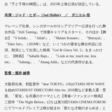
台『千と千尋の神隠し』は、2025年上海公演が決定している。
共演：ジャド・ヒダ―（Jad Hidhir) ／ ダニエル 役
マレーシア出身。シンガポールやロシアでツアー公演を行った舞
台作品『Still Taming』で俳優キャリアをスタート。そのほか【舞
台】『S’kolah』、『Allah!』、『Malam Konsert』、『Betrayal』、
『Dato Seri』（2018年）など、いくつかの著名な舞台作品に出
演。助演として出演した映画『Gol & Gincu Vol. 2』をきっかけ
に、【映画】『Sabalik Baju』、『Look at me, touch me, kiss
me』、『Sabung』、『Abang Adik』などの代表作がある。
監督：堀井 綾香
大阪府出身。初監督作『dear TOKYO』(18)がTAMA NEW WAVE
を始めSTARDUST DIRECTORS film fes. 2018賞など多数入選・受
賞。「変化」を共通のテーマとした【青春×ファンタジー映画】
二部作『The Night Before』(23) は第33回TAMA CINEMA FORUM
にてワールドプレミア上映が組まれ「新たな才能のきらめき」と