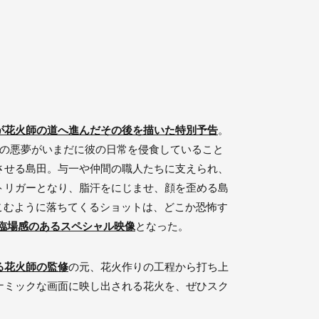
が花火師の道へ進んだその後を描いた特別予告
。
戦の悪夢がいまだに彼の日常を侵食していること
させる島田。与一や仲間の職人たちに支えられ、
トリガーとなり、脂汗をにじませ、顔を歪める島
こむように落ちてくるショットは、どこか恐怖す
臨場感のあるスペシャル映像
となった。
る花火師の監修
の元、花火作りの工程から打ち上
ナミックな画面に映し出される花火を、ぜひスク