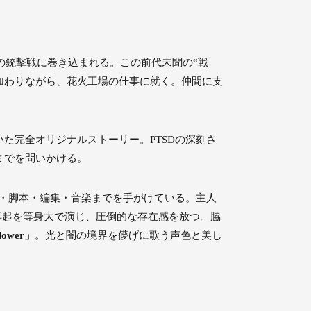
の銃撃戦に巻き込まれる。この前代未聞の“戦
加わりながら、花⽕⼯場の仕事に就く。仲間に支
た完全オリジナルストーリー。PTSDの深刻さ
までを問いかける。
画・脚本・編集・音楽までを手がけている。主人
再起を等身大で演じ、圧倒的な存在感を放つ。脇
ower」
。光と闇の境界を儚げに歌う声色と美し