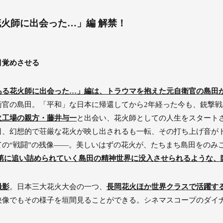
火師に出会った…」編 解禁！
目覚めさせる
ある花火師に出会った…」編は、トラウマを抱えた元自衛官の島田
衛官の島田。「平和」な日本に帰還してから2年経った今も、銃撃
火工場の親方・藤井与一
と出会い、花火師としての人生をスタート
日、幻想的で荘厳な花火が映し出されるも一転、その打ち上げ音が
の“戦闘”の残像――。美しいはずの花火が、たちまち島田をのみ
第に追い詰められていく島田の精神世界に没入させられるような、
撮影
。日本三大花火大会の一つ、
長岡花火ほか世界クラスで活躍す
映像でもその様子を垣間見ることができる。シネマスコープのダイ