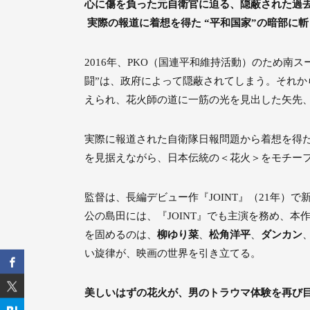
心に傷を負った元自衛官に迫る、隠蔽された過去
実際の報道に着想を得た “平和国家”の暗部に
2016年、PKO（国連平和維持活動）のため
闘”は、政府によって隠蔽されてしまう。それか
えられ、花火師の道に一筋の光を⾒出した矢先
実際に報道された自衛隊日報問題から着想を得た
を見据えながら、日本伝統の＜花火＞をモチー
監督は、長編デビュー作『JOINT』（21年）
公の島田には、『JOINT』でも主演を務め、
を固めるのは、
柳ゆり菜
、
松角洋平
、
ダンカン
い旋律が、映画の世界を引き立てる。
美しいはずの花火が、男のトラウマ体験を再び