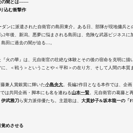
の闇とは––––
斬り込む衝撃作
南スーダンに派遣された⾃衛官の島⽥東介。ある⽇、部隊が現地傭兵と
ら2年後、新潟。悪夢に悩まされる島⽥は、危険な武器ビジネスに
、島田に過去の闇が迫る…。
『火の華』は、元自衛官の壮絶な体験とその後の宿命を克明に描い
フに、＜戦う＞ということや＜平和＞の在り方、そして人間の本質
で新藤兼人賞銀賞に輝いた
小島央大
。長編2作目となる本作では、企
本作では共同企画・脚本にも名を連ねる
山本一賢
。元自衛官の葛藤と
、
伊武雅刀
ら実力派俳優たち。主題歌は、
大貫妙子&坂本龍一の「Fl
目覚めさせる