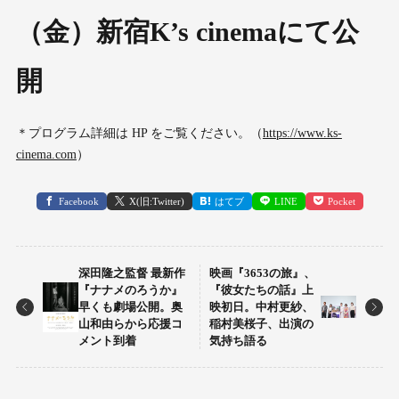
（金）新宿K’s cinemaにて公
開
＊プログラム詳細は HP をご覧ください。（
https://www.ks-
cinema.com
）
Facebook
X(旧:Twitter)
はてブ
LINE
Pocket
深田隆之監督 最新作
映画『3653の旅』、
『ナナメのろうか』
『彼女たちの話』上
早くも劇場公開。奥
映初日。中村更紗、
山和由らから応援コ
稲村美桜子、出演の
メント到着
気持ち語る