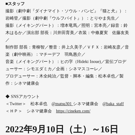
■スタッフ
撮影（劇中劇『ダイナマイト・ソウル・バンビ』『猫と犬』）：
岩崎登／撮影（劇中劇『ウルフバイト』）：とりやま先生／
撮影（メイキングパート）：増本竜馬／照明：宮本亮／録音：鈴
木はるか／演出部 部長：川井田育美／衣装：中條夏実 佐藤友美
／
制作部 部長：青柳智／整音：井上久美子／ＶＦＸ：岩崎友彦／音
楽（劇中映画）：マチーデフ 羽鳥惠介／
音楽（メイキングパート）：ヒの字（Hideki Inoue)／宣伝プロデ
ューサー：シモエダミカ／企画：シネマスコーレ／
プロデューサー：木全純治／監督・脚本・編集：松本卓也／製
作：シネマ健康会
◆ SNSアカウント
＜Twitter＞ 松本卓也
@matsu301
シネマ健康会
@baka_staff
＜ＨＰ＞ シネマ健康会
https://cineken.com/
2022年9月10日（土）～16日