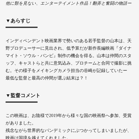
他に類を見ない、エンターテイメント作品！翻弄と奮闘の物語ー
▼
あらすじ
インディペンデント映画業界で勢いのある若手監督の山本は、天
野プロデューサーに見出され、低予算だが新作長編映画『ダイナ
マイト・ソウル・バンビ』制作の機会を得る。山本は仲間のスタ
ッフ、キャストらと共に意気込み、プロチームと合同で撮影に挑
む。その様子をメイキングカメラ担当の谷崎が記録していたー
最低な監督と最高の仲間が選ぶ結末は？！
▼監督コメント
この映画は、お陰様で2019年から様々な国の映画祭へ参加、受賞
がありました。
残念ながら世界的なパンデミックにぶつかってしまいましたが、
映画は国境を越えてくれました。