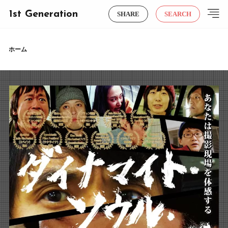
1st Generation
SHARE
SEARCH
ホーム