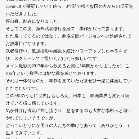
covid-19 が蔓延していく傍ら、3年間で様々な国の方からの反応を
いただきました。
僕自身、励みになりました。
そしてこの度、海外武者修行を経て、本作が戻って参ります。
ただ戻ってくるのではなく、劇場公開バージョンへと洗練されて
お披露目になります。
武者修行中、追加撮影や編集を続けパワーアップした本作をぜ
ひ、スクリーンでご覧いただけたら嬉しいです！
メイン撮影の2017年から数えると実に5年間かかりましたが、こ
の5年という数字には妙な縁を感じております。
それは一体何なのか、本作を見ていただきぜひ一緒に体感してい
ただきたいです。
この5年のうちに世界はもちろん、日本も、映画業界も変わり続
けている様に感じています。
気が付けば濁流に押し流され、息をするのも大変な場所へと追い
やれてしまいそうですが、
どっこいどうにか周りの人たちの助けもあって（ありがとう！）
生きてきています。