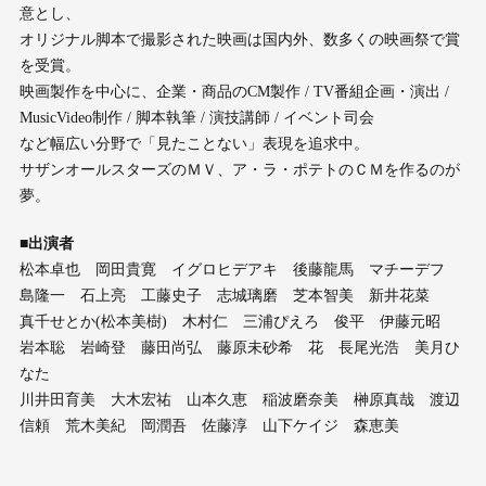
意とし、
オリジナル脚本で撮影された映画は国内外、数多くの映画祭で賞
を受賞。
映画製作を中心に、企業・商品のCM製作 / TV番組企画・演出 /
MusicVideo制作 / 脚本執筆 / 演技講師 / イベント司会
など幅広い分野で「見たことない」表現を追求中。
サザンオールスターズのＭＶ、ア・ラ・ポテトのＣＭを作るのが
夢。
■出演者
松本卓也 岡田貴寛 イグロヒデアキ 後藤龍馬 マチーデフ
島隆一 石上亮 工藤史子 志城璃磨 芝本智美 新井花菜
真千せとか(松本美樹) 木村仁 三浦ぴえろ 俊平 伊藤元昭
岩本聡 岩崎登 藤田尚弘 藤原未砂希 花 長尾光浩 美月ひ
なた
川井田育美 大木宏祐 山本久恵 稲波磨奈美 榊原真哉 渡辺
信頼 荒木美紀 岡潤吾 佐藤淳 山下ケイジ 森恵美