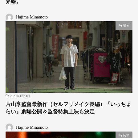
界線。
Hajime Minamoto
映画
2023年4月14日
片山享監督最新作（セルフリメイク⻑編）『いっちょ
らい』劇場公開＆監督特集上映も決定
Hajime Minamoto
映画