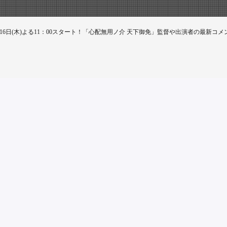
16日(木)よる11：00スタート！「心配無用ノ介 天下御免」監督や出演者の最新コメ