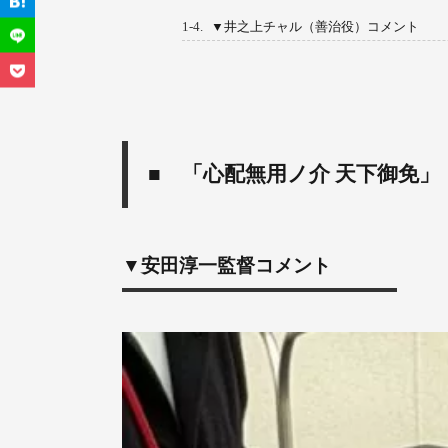
1-4.
▼井之上チャル（善治役）コメント
■ 「心配無用ノ介 天下御免」
▼安田淳一監督コメント