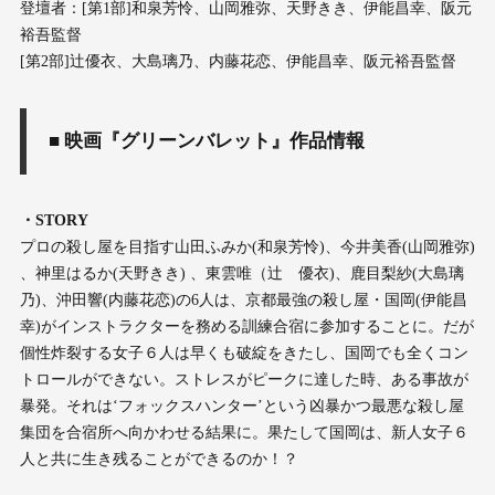
登壇者：[第1部]和泉芳怜、山岡雅弥、天野きき、伊能昌幸、阪元
裕吾監督
[第2部]辻優衣、大島璃乃、内藤花恋、伊能昌幸、阪元裕吾監督
■ 映画『グリーンバレット』作品情報
・STORY
プロの殺し屋を目指す山田ふみか(和泉芳怜)、今井美香(山岡雅弥)
、神里はるか(天野きき) 、東雲唯（辻 優衣)、鹿目梨紗(大島璃
乃)、沖田響(内藤花恋)の6人は、京都最強の殺し屋・国岡(伊能昌
幸)がインストラクターを務める訓練合宿に参加することに。だが
個性炸裂する女子６人は早くも破綻をきたし、国岡でも全くコン
トロールができない。ストレスがピークに達した時、ある事故が
暴発。それは‘フォックスハンター’という凶暴かつ最悪な殺し屋
集団を合宿所へ向かわせる結果に。果たして国岡は、新人女子６
人と共に生き残ることができるのか！？