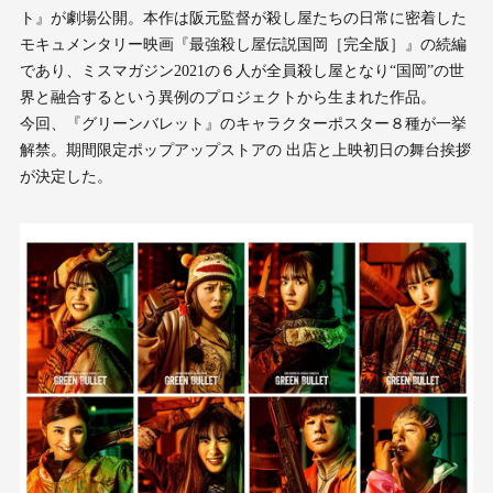
ト』が劇場公開。本作は阪元監督が殺し屋たちの日常に密着した
モキュメンタリー映画『最強殺し屋伝説国岡［完全版］』の続編
であり、ミスマガジン2021の６人が全員殺し屋となり“国岡”の世
界と融合するという異例のプロジェクトから生まれた作品。
今回、『グリーンバレット』のキャラクターポスター８種が一挙
解禁。期間限定ポップアップストアの 出店と上映初日の舞台挨拶
が決定した。