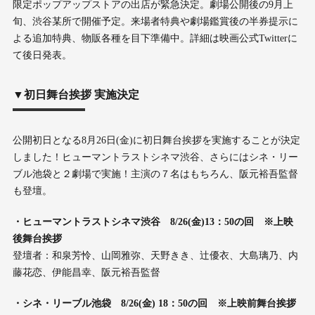
限定ポップアップストアの出店が緊急決定。劇場公開後の9月上
旬、渋谷某所で開催予定。来場者特典や劇場鑑賞後の半券提示に
よる追加特典、物販各種を目下準備中。詳細は映画公式Twitterに
て後日発表。
▼初日舞台挨拶 実施決定
公開初日となる8月26日(金)に初日舞台挨拶を実施することが決定
しました！ヒューマントラストシネマ渋谷、さらにはシネ・リー
ブル池袋と２劇場で実施！主演の７名はもちろん、阪元裕吾監督
も登壇。
・ヒューマントラストシネマ渋谷 8/26(金)13：50の回 ※上映
後舞台挨拶
登壇者：和泉芳怜、山岡雅弥、天野きき、辻優衣、大島璃乃、内
藤花恋、伊能昌幸、阪元裕吾監督
・シネ・リーブル池袋 8/26(金) 18：50の回 ※上映前舞台挨拶