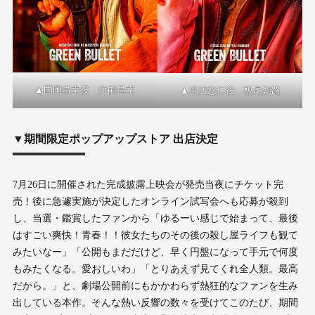
▲国岡昌幸役 伊能昌幸
▲浜辺悠仁役 板尾創路
▼期間限定ポップアップストア 出店決定
7月26日に開催された完成披露上映会が発売当夜にチケット完
売！後に急遽実施が決定したオンライン試写会へも応募が殺到
し、当選・鑑賞したファンから「ゆるーい感じで始まって、最後
はすごい爽快！青春！！彼女たちのその後の殺し屋ライフも観て
みたいなー」「公開もまだだけど、早く円盤になって手元で何度
もみたくなる。愛おしいわ」「とりあえず見てくれ全人類。最高
だから。」と、劇場公開前にもかかわらず熱狂的なファンを生み
出している本作。そんな熱い反響の数々を受けてこのたび、期間