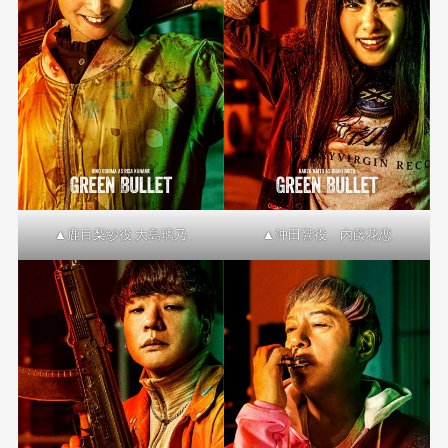
▲鹿目梨紗役 大島璃乃
▲沖田響役 内藤花恋