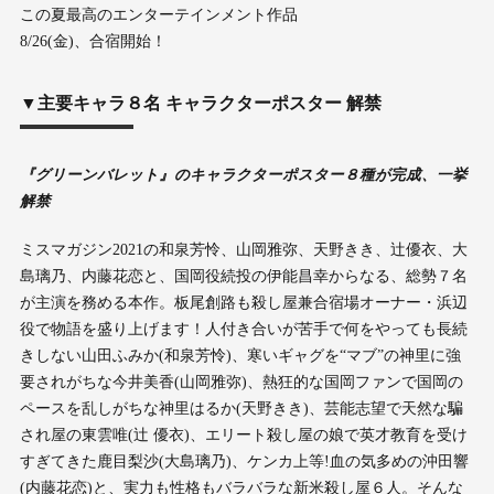
この夏最高のエンターテインメント作品
8/26(金)、合宿開始！
▼主要キャラ８名 キャラクターポスター 解禁
『グリーンバレット』のキャラクターポスター８種が完成、一挙
解禁
ミスマガジン2021の和泉芳怜、山岡雅弥、天野きき、辻優衣、大
島璃乃、内藤花恋と、国岡役続投の伊能昌幸からなる、総勢７名
が主演を務める本作。板尾創路も殺し屋兼合宿場オーナー・浜辺
役で物語を盛り上げます！人付き合いが苦手で何をやっても長続
きしない山田ふみか(和泉芳怜)、寒いギャグを“マブ”の神里に強
要されがちな今井美香(山岡雅弥)、熱狂的な国岡ファンで国岡の
ペースを乱しがちな神里はるか(天野きき)、芸能志望で天然な騙
され屋の東雲唯(辻 優衣)、エリート殺し屋の娘で英才教育を受け
すぎてきた鹿目梨沙(大島璃乃)、ケンカ上等!血の気多めの沖田響
(内藤花恋)と、実力も性格もバラバラな新米殺し屋６人。そんな