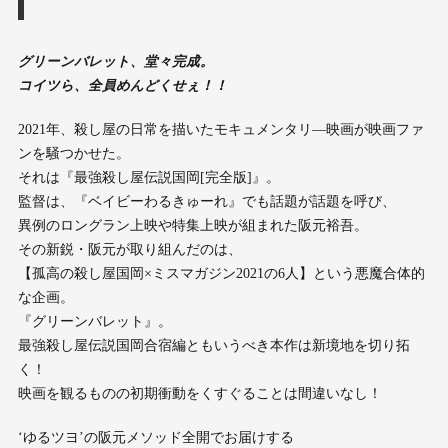
グリーンバレット、堂々完成。
コイツら、全員めんどくせぇ！！
2021年、殺し屋の日常を描いたモキュメンタリ―映画が映画ファ
ンを騒つかせた。
それは『最強殺し屋伝説国岡[完全版]』。
監督は、『ベイビーわるきゅーれ』でも話題が話題を呼び、
異例のロングラン上映や特集上映が組まれた阪元裕吾。
その新鋭・阪元が取り組んだのは、
【孤高の殺し屋国岡×ミスマガジン2021の6人】という悪魔合体的
な企画。
『グリーンバレット』。
最強殺し屋伝説国岡合宿編ともいうべき本作は新境地を切り拓
く！
映画を観るものの初期衝動をくすぐることは間違いなし！
‘ゆるツヨ’の阪元メソッド全開でお届けする