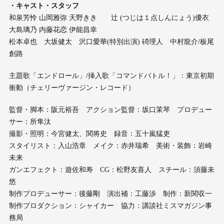
・キャスト・スタッフ
和泉芳怜 山岡雅弥 天野きき 辻 (つじは１点しんにょう)優衣
大島璃乃 内藤花恋 伊能昌幸
松本卓也 大坂健太 沢口愛華(特別出演) 碕理人 中村龍介/板尾
創路
主題歌「エンドロール」/挿入歌「コマンドバトル！」：東京初期
衝動（チェリーヴァージン・レコード）
監督・脚本：阪元裕吾 アクション監督：坂口茉琴 プロデュー
サー：所隼汰
撮影・照明：今宮健太、関将史 録音：五十嵐猛吏
スタイリスト：入山浩章 メイク：赤井瑞希 美術・装飾：岩崎
未来
ガンエフェクト：遊佐和寿 CG：松野友喜人 スチール：須藤未
悠
制作プロデューサー：後藤剛 演出補：工藤渉 制作：新関収一
制作プロダクション：シャイカー 協力：講談社ミスマガジン事
務局