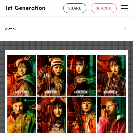
1st Generation
SHARE
SEARCH
ホーム