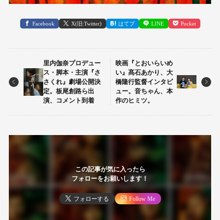
Facebook
X(旧:Twitter)
はてブ
LINE
Pocket
里内伽奈プロデュー
映画『とおいらいめ
ス・脚本・主演『さ
い』髙石あかり、大
さくれ』劇場公開決
橋隆行監督インタビ
定。板尾創路ら出
ュー。音ちゃん、本
演、コメント到着
作のヒミツ。
この記事が気に入ったら
フォローをお願いします！
フォローする
Follow Me