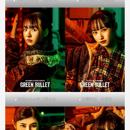
▲山田ふみか役 和泉芳怜
▲今井美香役 山岡雅弥
▲東雲唯役 辻優衣
▲神里はるか役 天野きき