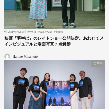
2022年8月28日
#
夢半ば
#
大須みづほ
#
安楽涼
映画『夢半ば』のレイトショー公開決定。あわせてメ
インビジュアルと場⾯写真 7 点解禁
Hajime Minamoto
映画