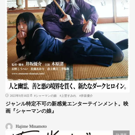
2022年9月16日
#
シャーマンの娘
#
上埜すみれ
#
井坂優介
ジャンル特定不可の新感覚エンターテインメント。映
画『シャーマンの娘』
Hajime Minamoto
映画