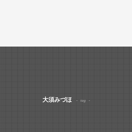
大須みづほ
tag