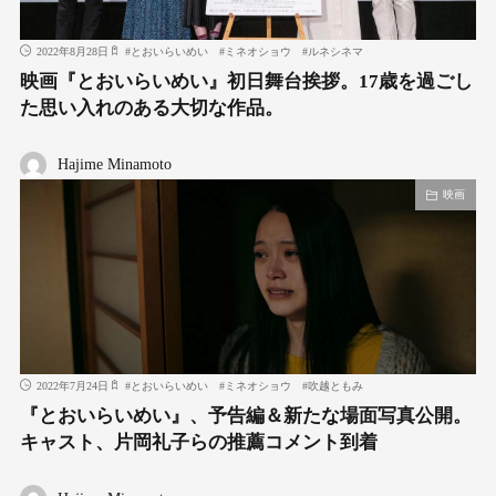
2022年8月28日
#
とおいらいめい
#
ミネオショウ
#
ルネシネマ
映画『とおいらいめい』初日舞台挨拶。17歳を過ごし
た思い入れのある大切な作品。
Hajime Minamoto
映画
2022年7月24日
#
とおいらいめい
#
ミネオショウ
#
吹越ともみ
『とおいらいめい』、予告編＆新たな場面写真公開。
キャスト、片岡礼子らの推薦コメント到着