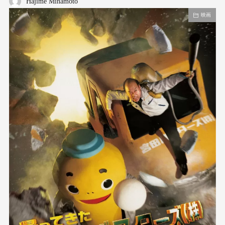
Hajime Minamoto
映画