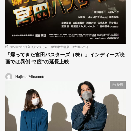
2022年7月4日
#
タンクくん
#
坂田敦哉監督
#
大須みづほ
「帰ってきた宮田バスターズ（株）」インディーズ映
画では異例 “2度”の延⻑上映
Hajime Minamoto
映画