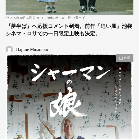
2022年10月25日
#
DEG
#
ポレポレ東中野
#
夢半ば
『夢半ば』へ応援コメント到着。前作『追い風』池袋
シネマ・ロサでの一日限定上映も決定。
Hajime Minamoto
映画