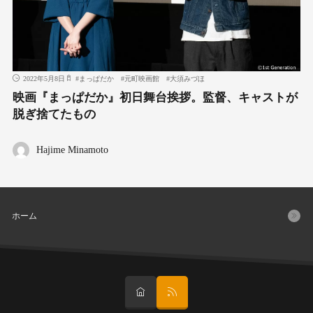
2022年5月8日
#
まっぱだか
#
元町映画館
#
大須みづほ
映画『まっぱだか』初日舞台挨拶。監督、キャストが
脱ぎ捨てたもの
Hajime Minamoto
ホーム