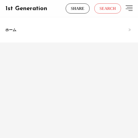
1st Generation
SHARE
SEARCH
ホーム