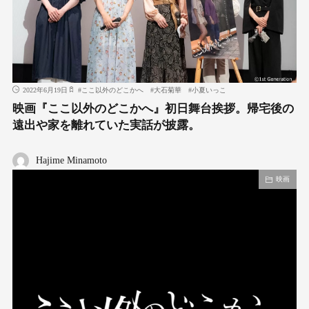
2022年6月19日
#
ここ以外のどこかへ
#
大石菊華
#
小夏いっこ
映画『ここ以外のどこかへ』初日舞台挨拶。帰宅後の
遠出や家を離れていた実話が披露。
Hajime Minamoto
映画