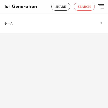
1st Generation
SHARE
SEARCH
ホーム