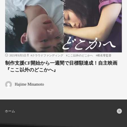
2021年9月5日
#
クラウドファンディング
#
ここ以外のどこかへ
#
椎名零監督
制作支援CF開始から一週間で目標額達成！自主映画
『ここ以外のどこかへ』
Hajime Minamoto
ホーム