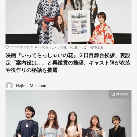
2026年7月27日
#
いってらっしゃいの花
#
小夏いっこ
#
森本あお
映画『いってらっしゃいの花』２日目舞台挨拶、裏設
定「案内役は…」と再鑑賞の推奨、キャスト陣が衣装
や役作りの秘話を披露
Hajime Minamoto
舞台挨拶