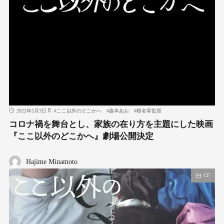
2022年5月3日
#
ここ以外のどこかへ
#
森本あお
#
椎名零監督
コロナ禍を舞台とし、家族の在り方を主題にした映画
『ここ以外のどこかへ』劇場公開決定
Hajime Minamoto
CF