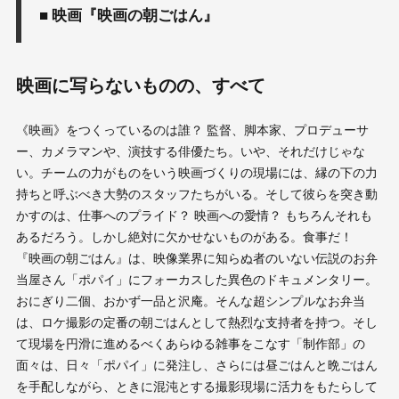
■ 映画『映画の朝ごはん』
映画に写らないものの、すべて
《映画》をつくっているのは誰？ 監督、脚本家、プロデューサ
ー、カメラマンや、演技する俳優たち。いや、それだけじゃな
い。チームの力がものをいう映画づくりの現場には、縁の下の力
持ちと呼ぶべき大勢のスタッフたちがいる。そして彼らを突き動
かすのは、仕事へのプライド？ 映画への愛情？ もちろんそれも
あるだろう。しかし絶対に欠かせないものがある。食事だ！
『映画の朝ごはん』は、映像業界に知らぬ者のいない伝説のお弁
当屋さん「ポパイ」にフォーカスした異色のドキュメンタリー。
おにぎり二個、おかず一品と沢庵。そんな超シンプルなお弁当
は、ロケ撮影の定番の朝ごはんとして熱烈な支持者を持つ。そし
て現場を円滑に進めるべくあらゆる雑事をこなす「制作部」の
面々は、日々「ポパイ」に発注し、さらには昼ごはんと晩ごはん
を手配しながら、ときに混沌とする撮影現場に活力をもたらして