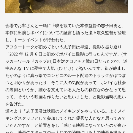
会場でお客さんと一緒に上映を観ていた本作監督の志子田勇と、
本作に出演しポパイについての証言も語った瀬々敬久監督が登壇
し、トークイベントが行われた。
アフタートークが初めてという志子田は早速、撮影を振り返り
「2022 年 12 月 6 日に初めてポパイに撮影に行ったんですが、(サ
ッカーワールドカップの)日本対クロアチア戦の日だったので、道
中みんな TV に夢中で人気（ひとけ）がないんです。街が静止し
たかのように真っ暗でコンビニのルート配達のトラックがぽつぽ
つと明かりがあったり、そこに人の気配があって、ポパイも社会
の裏側というか、誰かを支えている人たちの存在なのかなって思
って。そういう映画を作りたいと思いました」と撮影当時の思い
を告げた。
瀬々より「志子田君は映画のメイキングをやっている。よくメイ
キングスタッフとして参加してくれた優秀な人だなと思ってみて
いたんですが」と前置きをし「感じる映画になっていたのが良か
った。映画のスタッフの一人なので渦中にいる人で映画を撮ると