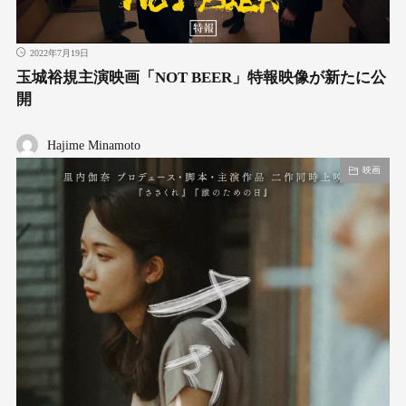
2022年7月19日
玉城裕規主演映画「NOT BEER」特報映像が新たに公
開
Hajime Minamoto
映画