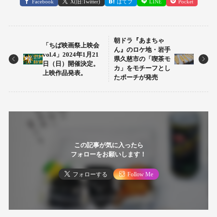
Facebook
X(旧:Twitter)
はてブ
LINE
Pocket
朝ドラ『あまちゃ
「ちば映画祭上映会
ん』のロケ地・岩手
vol.4」2024年1月21
県久慈市の「喫茶モ
日（日）開催決定。
カ」をモチーフとし
上映作品発表。
たポーチが発売
この記事が気に入ったら
フォローをお願いします！
フォローする
Follow Me