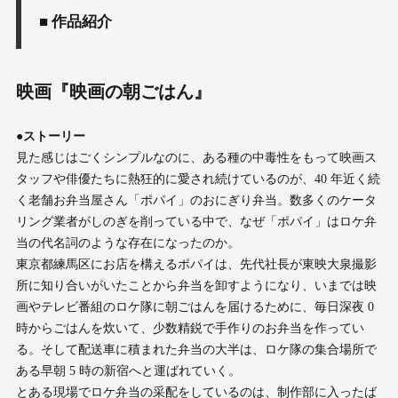
■ 作品紹介
映画『映画の朝ごはん』
●ストーリー
見た感じはごくシンプルなのに、ある種の中毒性をもって映画ス
タッフや俳優たちに熱狂的に愛され続けているのが、40 年近く続
く老舗お弁当屋さん「ポパイ」のおにぎり弁当。数多くのケータ
リング業者がしのぎを削っている中で、なぜ「ポパイ」はロケ弁
当の代名詞のような存在になったのか。
東京都練馬区にお店を構えるポパイは、先代社長が東映大泉撮影
所に知り合いがいたことから弁当を卸すようになり、いまでは映
画やテレビ番組のロケ隊に朝ごはんを届けるために、毎日深夜 0
時からごはんを炊いて、少数精鋭で手作りのお弁当を作ってい
る。そして配送車に積まれた弁当の大半は、ロケ隊の集合場所で
ある早朝 5 時の新宿へと運ばれていく。
とある現場でロケ弁当の采配をしているのは、制作部に入ったば