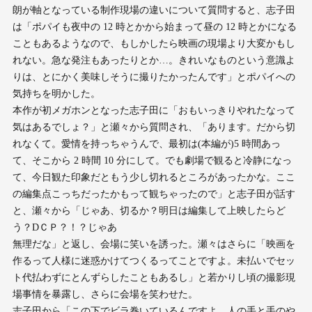
朗が軸となっている制作現場の違いについて質問すると、志子田
は「ポパイも夜中の 12 時とかから始まって昼の 12 時とかになる
こともあるようなので、もしかしたら映画の現場より大変かもし
れない。急な発注もあったりとか…。きれいなものという意識よ
りは、とにかく美味しそうに撮りたかったんです」とポパイへの
気持ちを明かした。
本作が初メガホンとなった志子田に「おもいっきりやれたなって
気はあるでしょ？」と瀬々から質問され、「あります。だから切
れなくて。愛情を持っちゃうんで、最初は(本編が)5 時間あっ
て、そこから 2 時間 10 分にして。でも劇場で観ると冷静になっ
て、今日観た印象だともう少し切れるところがあったかな。ここ
の編集点こっちだったかもって観ちゃったので」と志子田が話す
と、瀬々から「じゃあ、切るか？明日は編集して上映したらど
う？DＣＰ？！？じゃあ
無理だな」と返し、会場に笑いを誘った。瀬々はさらに「映画を
作るって人様に迷惑かけてつくるってことですよ。未払いでセッ
ト代払わずにとんずらしたこともあるし」と若かりし頃の撮影現
場事情を暴露し、さらに会場を笑わせた。
志子田から「この下でビラ巻いているんですよ。人の手と手のや