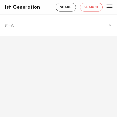
1st Generation
SHARE
SEARCH
ホーム