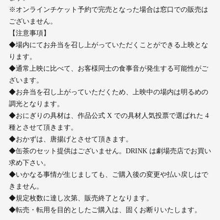
※オンラインチケット予約で完売となった場合は窓口での販売は
ございません。
【注意事項】
◆場内にてお弁当を召し上がっていただくことができる上映とな
ります。
◆通常上映に比べて、お客様同士の食事音が発生する可能性がご
ざいます。
◆お弁当を召し上がっていただくため、上映中の場内は明るめの
調光となります。
◆おにぎりの具材は、作品公式 X での具材人気投票で選ばれた 4
種とさせて頂きます。
◆おかずは、唐揚げとさせて頂きます。
◆缶茶のセット提供はございません。DRINK は劇場売店でお買い
求め下さい。
◆いかなる事情が生じましても、ご購入後の変更や払い戻しはで
きません。
◆規定枚数に達し次第、販売終了となります。
◆転売・転用を目的としたご購入は、固くお断りいたします。