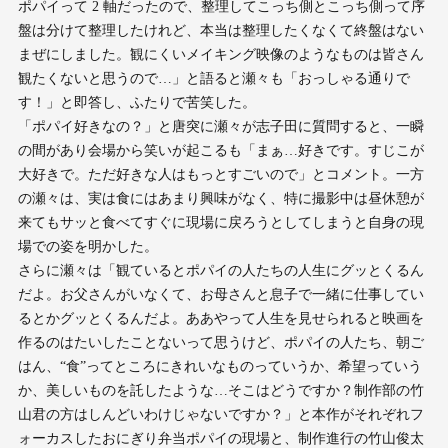
ポパイって 2 軸だったので、整理してこっち側とこっち側って序
盤は分けて整理したけれど、本当は整理したくなくて終盤はない
まぜにしました。観にくいメイキング映像のようなものは皆さん
観たくないと思うので…」と語ると瀬々も「おっしゃる通りで
す！」と即答し、ふたりで苦笑した。
「ポパイ好きなの？」と唐突に瀬々が志子田に質問すると、一瞬
の間があり会場から笑いが起こるも「まぁ…好きです。すじこが
大好きで。ただ好きな人はもっとすごいので」とコメント。一方
の瀬々は、実は食にはあまり興味がなく、特に撮影中は昼休憩が
来てもサッと食べてすぐに現場に戻ろうとしてしまうと自身の現
場での姿を明かした。
さらに瀬々は「観ているとポパイの人たちの人生にグッとくるん
だよ。お父さんがいなくて、お母さんと息子で一緒に仕事してい
るとかグッとくるんだよ。ああやって人生を見せられると映画を
作るのはたいしたことないって思うけど、ポパイの人たち、朝ご
はん、“食”ってところにきれいなものっていうか、希望っていう
か、美しいものを託したような…そこはどうですか？制作部の竹
山君の方はしんどいわけじゃないですか？」と本作がそれぞれフ
ォーカスしたおにぎり弁当ポパイの現場と、制作進行の竹山俊太