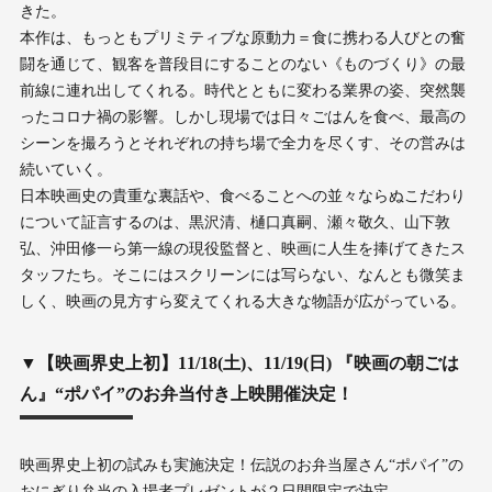
きた。
本作は、もっともプリミティブな原動力＝食に携わる人びとの奮
闘を通じて、観客を普段目にすることのない《ものづくり》の最
前線に連れ出してくれる。時代とともに変わる業界の姿、突然襲
ったコロナ禍の影響。しかし現場では日々ごはんを食べ、最高の
シーンを撮ろうとそれぞれの持ち場で全力を尽くす、その営みは
続いていく。
日本映画史の貴重な裏話や、食べることへの並々ならぬこだわり
について証言するのは、黒沢清、樋口真嗣、瀬々敬久、山下敦
弘、沖田修一ら第一線の現役監督と、映画に人生を捧げてきたス
タッフたち。そこにはスクリーンには写らない、なんとも微笑ま
しく、映画の見方すら変えてくれる大きな物語が広がっている。
▼【映画界史上初】11/18(土)、11/19(日) 『映画の朝ごは
ん』“ポパイ”のお弁当付き上映開催決定！
映画界史上初の試みも実施決定！伝説のお弁当屋さん“ポパイ”の
おにぎり弁当の入場者プレゼントが２日間限定で決定。