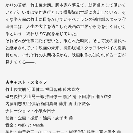
かりの若者、竹山俊太朗。脚本家を夢見て、助監督として働いて
いたが、いまは制作進行として撮影隊の世話に奔走している。そ
んな半人前の竹山に目をかけているベテランの制作部スタッフ守
田健二は、人生の大半を過ごした映画の世界から身を引く日がく
るという、終わりの気配を感じていた。
それぞれが仕事に託す想いと、限られた時間。そして次の世代へ
と継承されていく映画の未来。撮影現場スタッフやポパイの従業
員たち、それぞれの人間模様から、映画制作の知られざる一面が
見えてくる――。
★キャスト・スタッフ
竹山俊太朗 守田健二 福田智穂 鈴木直樹
磯見俊裕 大山晃一郎 沖田修一 黒沢 清 下田淳行 瀬々敬久
内藤剛志 野呂慎治 樋口真嗣 藤井 勇 山下敦弘
ナレーション：小泉今日子
監督・企画・撮影・編集：志子田 勇
音楽：yojik と wanda
製作：由里敬三 プロデューサー：飯塚信弘 録音：百々保之 整