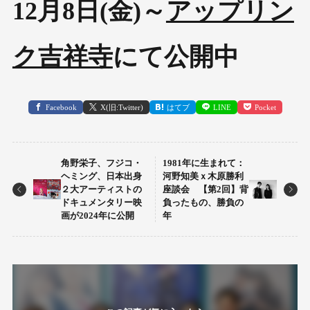
12月8日(金)～
アップリン
ク吉祥寺
にて公開中
Facebook
X(旧:Twitter)
はてブ
LINE
Pocket
角野栄子、フジコ・
1981年に生まれて：
ヘミング、日本出身
河野知美ｘ木原勝利
２大アーティストの
座談会 【第2回】背
ドキュメンタリー映
負ったもの、勝負の
画が2024年に公開
年