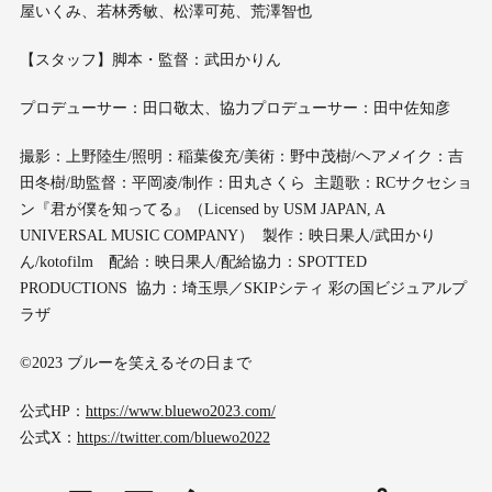
屋いくみ、若林秀敏、松澤可苑、荒澤智也
【スタッフ】脚本・監督：武田かりん
プロデューサー：田口敬太、協力プロデューサー：田中佐知彦
撮影：上野陸生/照明：稲葉俊充/美術：野中茂樹/ヘアメイク：吉
田冬樹/助監督：平岡凌/制作：田丸さくら 主題歌：RCサクセショ
ン『君が僕を知ってる』（Licensed by USM JAPAN, A
UNIVERSAL MUSIC COMPANY） 製作：映日果人/武田かり
ん/kotofilm 配給：映日果人/配給協力：SPOTTED
PRODUCTIONS 協力：埼玉県／SKIPシティ 彩の国ビジュアルプ
ラザ
©2023 ブルーを笑えるその日まで
公式HP：
https://www.bluewo2023.com/
公式X：
https://twitter.com/bluewo2022