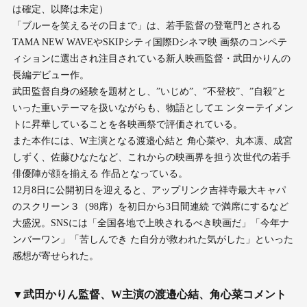
は確定、以降は未定）
「ブルーを笑えるその日まで」は、若手監督の登竜門とされる
TAMA NEW WAVEやSKIPシティ国際Dシネマ映 画祭のコンペテ
ィションに選出され注目されている新人映画監督・武田かりんの
長編デビュー作。
武田監督自身の経験を題材とし、”いじめ”、”不登校”、”自殺”と
いった重いテーマを扱いながらも、物語としてエ ンターテイメン
トに昇華していることを各映画祭で評価されている。
また本作には、W主演となる渡邉心結と 角心菜や、丸本凛、成宮
しずく、佐藤ひなたなど、これからの映画界を担う次世代の若手
俳優陣が顔を揃える 作品となっている。
12月8日に公開初日を迎えると、アップリンク吉祥寺最大キャパ
のスクリーン３（98席）を初日から3日間連続 で満席にするなど
大盛況。SNSには「全国各地で上映されるべき映画だ」「今年ナ
ンバーワン」「苦しんでき た自分が救われた気がした」といった
感想が寄せられた。
▼武田かりん監督、W主演の渡邉心結、角心菜コメント