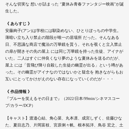
そんな切実な 想いが詰まった “夏休み青春ファンタジー映画”が誕
生した。
《 あらすじ 》
安藤絢子(アン)は学校には馴染めない、ひとりぼっちの中学生。
薄暗い立ち入り禁止の階段が唯一の居場所 だった。そんなある
日、不思議な商店で魔法の万華鏡を貰う。それを覗くと立入禁止
の扉が開きその先の屋上 には同じ万華鏡を持った生徒、アイナが
いた。二人はすぐに仲良くなり夢のような夏休みを送るのだが、
屋上 には「昔飛び降り自殺した生徒の幽霊が出る」という噂があ
った。その幽霊がアイナなのではないかと疑念を 抱きながらもお
互いにとってかけがえのない存在になっていくのだが・・・
《 作品情報 》
『ブルーを笑えるその日まで』（2022/日本/99min/シネマスコー
プ/カラー/DCP）
【キャスト】渡邉心結、角心菜、丸本凛、成宮しずく、佐藤ひな
た、夏目志乃、片岡富枝、宮原俐々帆、根本拓洋、鳥谷 宏之、土