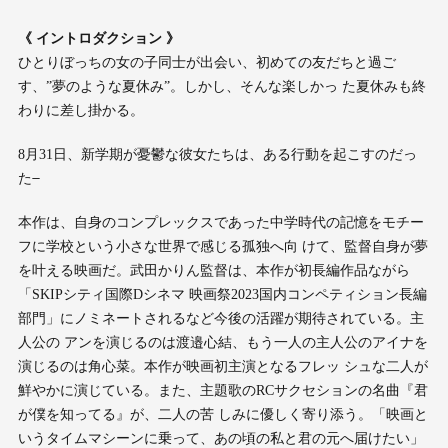
《 イントロダクション 》
ひとりぼっちの女の子同士が出会い、初めての友だちと過ご
す、”夢のような夏休み”。しかし、そんな楽しかっ た夏休みも終
わりに差し掛かる。
8月31日、新学期が憂鬱な彼女たちは、ある行動を起こすのだっ
た ̶̶
本作は、自身のコンプレックスであった中学時代の記憶をモチー
フに学校という小さな世界で感じる孤独へ向 けて、監督自身が夢
を叶える映画だ。武田かりん監督は、本作が初長編作品ながら
「SKIPシティ国際Dシネマ 映画祭2023国内コンペティション長編
部門」にノミネートされるなど今後の活躍が期待されている。主
人公の アンを演じるのは渡邉心結、もう一人の主人公のアイナを
演じるのは角心菜。本作が映画初主演となるフレッ シュな二人が
鮮やかに演じている。また、主題歌のRCサクセションの名曲『君
が僕を知ってる』が、二人の苦 しみに優しく寄り添う。「映画と
いうタイムマシーンに乗って、あの頃の私と君の元へ届けたい」