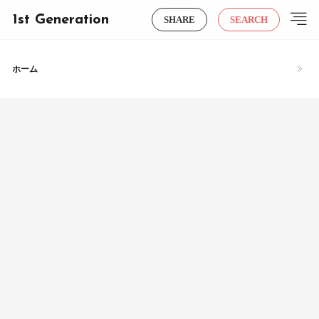
1st Generation
SHARE
SEARCH
ホーム