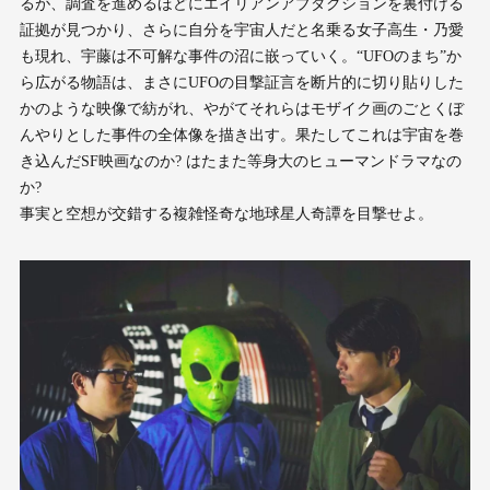
るが、調査を進めるほどにエイリアンアブダクションを裏付ける
証拠が見つかり、さらに自分を宇宙人だと名乗る女子高生・乃愛
も現れ、宇藤は不可解な事件の沼に嵌っていく。“UFOのまち”か
ら広がる物語は、まさにUFOの目撃証言を断片的に切り貼りした
かのような映像で紡がれ、やがてそれらはモザイク画のごとくぼ
んやりとした事件の全体像を描き出す。果たしてこれは宇宙を巻
き込んだSF映画なのか? はたまた等身大のヒューマンドラマなの
か?
事実と空想が交錯する複雑怪奇な地球星人奇譚を目撃せよ。