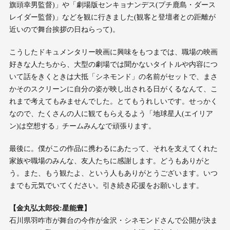
旗頭幸男監督)」や「劇場版センキョナンデス(プチ鹿島・ダース
レイダー監督)」などを観に行きました(観客と登壇者との距離が
近いので舞台挨拶の日ねらって)。
こうしたドキュメンタリー映画に興味をもつまでは、職場の映画
好きな人たちから、大型の劇場では聞かないタイトルや内容につ
いて話をきくときは大抵「シネモンド」の名前がセットで、まさ
かそのスクリーンに自分の姿が映し出される日がくるなんて、こ
れまで考えてもみませんでした。とてもうれしいです。せっかく
なので、たくさんの人に観てもらえるよう「地球星人(エイリア
ン)は空想する」チームみんなで頑張ります。
最後に。僕がこの作品に携わるにあたって、それを支えてくれた
家族や職場のみんな、友人たちに感謝します。どうもありがと
う。また、もう観たよ、という人もありがとうございます。いつ
までも元気でいてください。引き続き応援をお願いします。
【金丸弘太郎役:星能豊】
石川県羽咋市が舞台の今作が金沢・シネモンドさんで公開が決ま