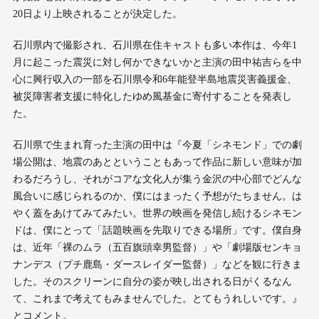
20日より上映されることが決定した。
石川県内で撮影され、石川県在住キャストも多い本作は、今年1
月に起こった震災に対し何かできないかと主演の田中祐吉らを中
心に興行収入の一部を石川県令和6年能登半島地震災害義援金、
被災障害者支援に特化したゆめ風基金に寄付することを発表し
た。
石川県で生まれ育った主演の田中は『今夏「シネモンド」での劇
場公開は、地震のあとということもあって作品に新しい意味が加
わるだろうし、それがコアな文化人が集う金沢の中心部でどんな
風合いに感じられるのか、僕にはまったく予想がたちません。は
やく蓋をあけてみてみたい。世界の映画を発信し続けるシネモン
ドは、僕にとって「話題映画を先取りできる場所」です。僕自身
は、近年「裸のムラ（五百旗頭幸男監督）」や「劇場版センキョ
ナンデス（プチ鹿島・ダースレイダー監督）」などを観に行きま
した。そのスクリーンに自分の姿が映し出される日がくるなん
て、これまで考えてもみませんでした。とてもうれしいです。』
とコメント。