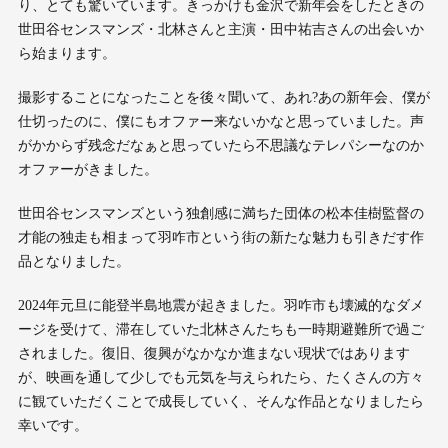
り、とても驚いています。きっかけも金沢で新年会をしたときの
世田谷センスマンズ・北林さんと主演・田中祐吉さんの出会いか
ら始まります。
撮影することになったことを後々聞いて、あれ?あの新年会、僕が
仕切ったのに、僕にもオファー来ないかなと思っていました。声
がかからず残念だなぁと思っていたら不思議なテレパシーなのか
オファーがきました。
世田谷センスマンズという独創感に満ちた団体の松本佳樹監督の
才能の独走も相まって羽咋市という街の新たな魅力も引きだす作
品となりました。
2024年元旦に能登半島地震が起きました。羽咋市も壊滅的なダメ
ージを受けて、滞在していた北林さんたちも一時期避難所で過ご
されました。復旧、復興がなかなか進まない現状ではあります
が、映画を通して少しでも元気を与えられたら、たくさんの方々
に観ていただくことで成長していく、そんな作品となりましたら
幸いです。