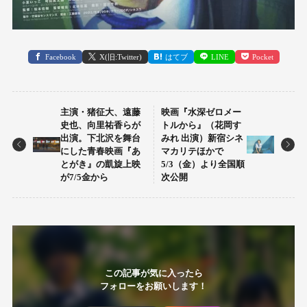
Facebook
X(旧:Twitter)
はてブ
LINE
Pocket
主演・猪征大、遠藤
映画『水深ゼロメー
史也、向里祐香らが
トルから』（花岡す
出演。下北沢を舞台
みれ 出演）新宿シネ
にした青春映画『あ
マカリテほかで
とがき』の凱旋上映
5/3（金）より全国順
が7/5金から
次公開
この記事が気に入ったら
フォローをお願いします！