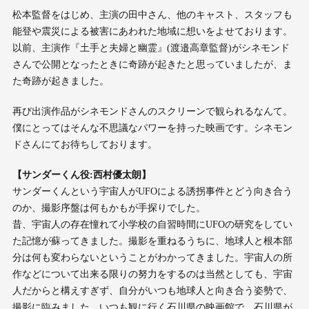
松本監督をはじめ、主演の田中さん、他のキャスト、スタッフも
能登や震災による被害にあわれた地域に想いをよせております。
以前、主演作『土手と夫婦と幽霊』(渡邉高章監督)がシネモンド
さんで公開となったときに奇跡が起きたと思っていましたが、ま
た奇跡が起きました。
再び出演作品がシネモンドさんのスクリーンで観られるなんて。
僕にとってはそんな不思議なパワーを持った映画です。シネモン
ドさんにてお待ちしております。
【サンダーくん役:西村優太朗】
サンダーくんという宇宙人がUFOによる誘拐事件とどう向き合う
のか、撮影序盤は何もかもが手探りでした。
昔、宇宙人の存在憧れて小学校の自習時間にUFOの研究をしてい
た記憶が蘇ってきました。撮影を重ねるうちに、地球人と根本部
分は何も変わらないということがわかってきました。宇宙人の所
作などについて出来る限りの努力をするのは当然としても、宇宙
人だからと構えすぎず、自分がいつも地球人と向き合う姿勢で、
撮影に臨みました。いつも観に行く石川県の映画館で、石川県が