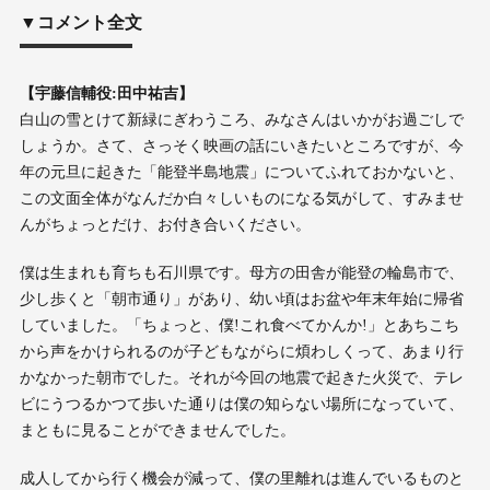
▼コメント全文
【宇藤信輔役:田中祐吉】
白山の雪とけて新緑にぎわうころ、みなさんはいかがお過ごしで
しょうか。さて、さっそく映画の話にいきたいところですが、今
年の元旦に起きた「能登半島地震」についてふれておかないと、
この文面全体がなんだか白々しいものになる気がして、すみませ
んがちょっとだけ、お付き合いください。
僕は生まれも育ちも石川県です。母方の田舎が能登の輪島市で、
少し歩くと「朝市通り」があり、幼い頃はお盆や年末年始に帰省
していました。「ちょっと、僕!これ食べてかんか!」とあちこち
から声をかけられるのが子どもながらに煩わしくって、あまり行
かなかった朝市でした。それが今回の地震で起きた火災で、テレ
ビにうつるかつて歩いた通りは僕の知らない場所になっていて、
まともに見ることができませんでした。
成人してから行く機会が減って、僕の里離れは進んでいるものと