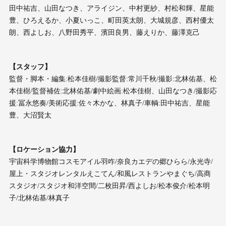
田中祐吉、山田なつき、アライジン、中村更紗、村松和輝、星能
豊、ひろえるか、小夏いっこ、町田英太朗、大城規彦、西村優太
朗、西よしお、八野田秀平、濱田良男、藤えりか、藤澤克己
【スタッフ】
監督・脚本・編集:松本佳樹/撮影監督:常川千秋/撮影:北林佑基、松
本佳樹/監督補佐:北林佑基/劇中絵画:松本佳樹、山田なつき/撮影応
援:冨永悠奏/美術応援:佐々木かな、林真子/車輌:田中祐吉、星能
豊、大沼賢太
【ロケーション協力】
宇宙科学博物館コスモアイル羽咋/奈良カエデの郷ひらら/永光寺/
屋上・スタジオレンタルえこてん/和風レストランやまぐち/高商
スタジオ/スタジオ和洋空間/二枚田昇/西よしお/松本俊介/松本明
子/北林佑基/林真子