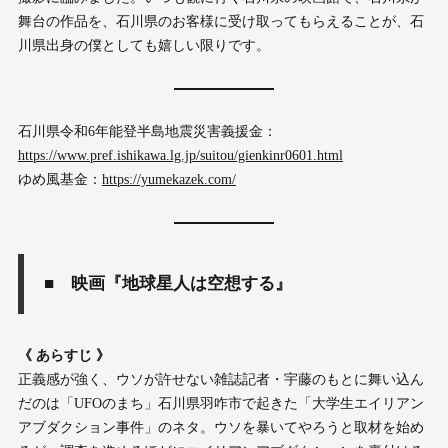
舞台の作品を、石川県のお客様に受け取ってもらえることが、石
川県出身の僕としても嬉しい限りです。
石川県令和6年能登半島地震災害義援金：
https://www.pref.ishikawa.lg.jp/suitou/gienkinr0601.html
ゆめ風基金：
https://yumekazek.com/
■ 映画『地球星人は空想する』
《 あらすじ 》
正義感が強く、ウソが許せない雑誌記者・宇藤のもとに舞い込ん
だのは「UFOのまち」石川県羽咋市で起きた「大学生エイリアン
アブダクション事件」のネタ。ウソを暴いてやろうと取材を始め