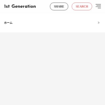
1st Generation
SHARE
SEARCH
ホーム