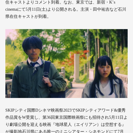
住キャストよりコメント到着。なお、東京では、新宿・Kʼs
cinemaにて5月11日(土)より公開される。主演・田中祐吉など石川
県在住キャストが到着。
SKIPシティ国際Dシネマ映画祭2023でSKIPシティアワード&優秀
作品賞をW受賞し、第36回東京国際映画祭にも招待され5月11日よ
り劇場公開を迎える映画『地球星人（エイリアン）は空想する』
が撮影地石川県にある唯一のミニシアター・シネモンドにて7月