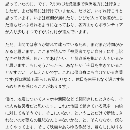
思っていたのに、です。2月末に物資運搬で珠洲地方には行きま
したが、まだ輪島には行けていません。だけど、いずれ行こうと
思っています。いまは崖側が崩れたり、ひびが入って段差が生じ
た道もだいぶ通れるようになっており、各方面からボランティア
が入り少しずつですが片付けが進んでいます。
ただ、山間では家々が離れて建っているため、まだまだ時間がか
かると思います。ここまで読んで「被災者でない自分」に申し訳
なさや無力感、何かしてあげたい、と切迫感を抱いた人もいるか
と思います。もしそうだったら、あなたが「今日を生きているこ
とがすごい」と伝えたいです。これは僕自身にも向けている言葉
です(僕は家族も暮らしも変わりなく、休日を何事もなく過ごす後
ろめたさを感じることがあります)。
僕は、地震についてスマホや新聞などで見聞きしたときから、そ
の人も被災者だと思います。これは他国で起きている戦争・内紛
に対してもそうです。そこにいない、ということだけで断絶しき
れないのが僕らの世紀なんじゃないかな、と。そんななか、僕ら
よくやってます。そして映画やあらゆる作品は、暮らしに彩りを