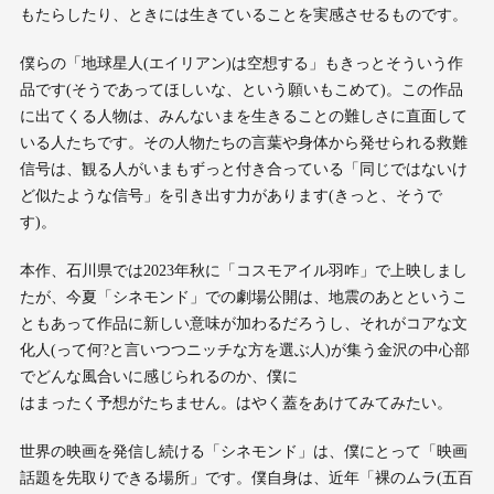
もたらしたり、ときには生きていることを実感させるものです。
僕らの「地球星人(エイリアン)は空想する」もきっとそういう作
品です(そうであってほしいな、という願いもこめて)。この作品
に出てくる人物は、みんないまを生きることの難しさに直面して
いる人たちです。その人物たちの言葉や身体から発せられる救難
信号は、観る人がいまもずっと付き合っている「同じではないけ
ど似たような信号」を引き出す力があります(きっと、そうで
す)。
本作、石川県では2023年秋に「コスモアイル羽咋」で上映しまし
たが、今夏「シネモンド」での劇場公開は、地震のあとというこ
ともあって作品に新しい意味が加わるだろうし、それがコアな文
化人(って何?と言いつつニッチな方を選ぶ人)が集う金沢の中心部
でどんな風合いに感じられるのか、僕に
はまったく予想がたちません。はやく蓋をあけてみてみたい。
世界の映画を発信し続ける「シネモンド」は、僕にとって「映画
話題を先取りできる場所」です。僕自身は、近年「裸のムラ(五百