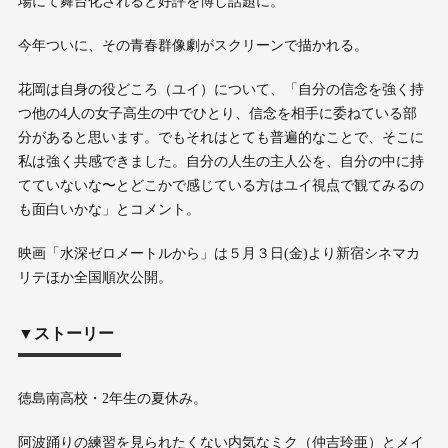
場にて舞台化されると好評を博し話題に。
今年ついに、その青春群像劇がスクリーンで描かれる。
花岡は自身の役どころ（ユイ）について、「自分の信念を強く持
つ他の4人の女子高生の中でひとり、信念を相手に委ねている部
分があると思います。でもそれはとても普遍的なことで、そこに
私は強く共感できました。自分の人生の主人公を、自分の中に持
てていないな〜とどこかで感じている方はユイ視点で観てみるの
も面白いかな」とコメント。
映画「水深ゼロメートルから」は５月３日(金)より新宿シネマカ
リテほか全国順次公開。
▼ストーリー
徳島南高校・2年生の夏休み。
阿波踊りの練習を見られたくない内気なミク（仲吉玲亜）とメイ