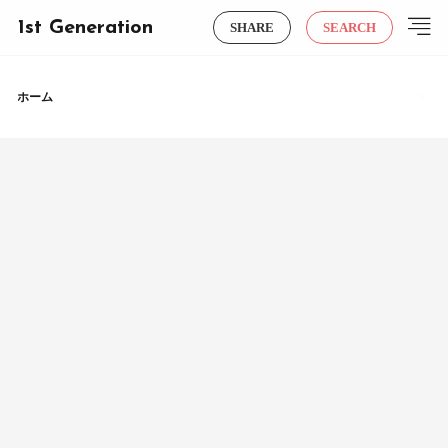
1st Generation
SHARE
SEARCH
ホーム