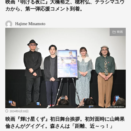
映画『明ける夜に』大橋裕之、穂村弘、テラシマユウ
カから、第一弾応援コメント到着。
Hajime Minamoto
映画
2024年6月18日
映画『輝け星くず』初日舞台挨拶。初対面時に山﨑果
倫さんがグイグイ。森さんは「距離、近～っ！」