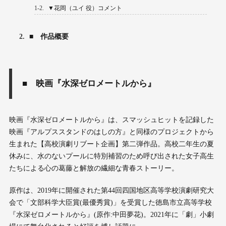
1-2.
▼花岡（ユイ 役）コメント
2.
■ 作品概要
■ 映画『水深ゼロメートルから』
映画『水深ゼロメートルから』は、スマッシュヒットを記録した
映画『アルプススタンドのはしの方』と同様のプロジェクトから
生まれた【高校演劇リブート企画】第二弾作品。高校二年生の夏
休みに、水のないプールに特別補習のため呼び出された女子高生
たちによる心の葛藤と解放の繊細な青春ストーリー。
原作は、2019年に開催された第44回四国地区高等学校演劇研究大
会で「文部科学大臣賞(最優秀賞)」を受賞した徳島市立高等学校
『水深ゼロメートルから』(原作:中田夢花)。2021年に「劇」小劇