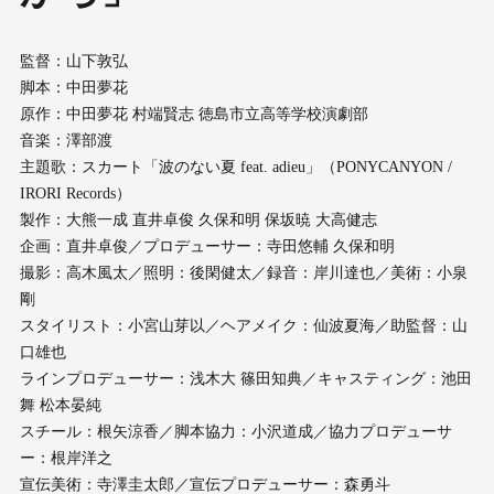
監督：山下敦弘
脚本：中田夢花
原作：中田夢花 村端賢志 徳島市立高等学校演劇部
音楽：澤部渡
主題歌：スカート「波のない夏 feat. adieu」（PONYCANYON /
IRORI Records）
製作：大熊一成 直井卓俊 久保和明 保坂暁 大高健志
企画：直井卓俊／プロデューサー：寺田悠輔 久保和明
撮影：高木風太／照明：後閑健太／録音：岸川達也／美術：小泉
剛
スタイリスト：小宮山芽以／ヘアメイク：仙波夏海／助監督：山
口雄也
ラインプロデューサー：浅木大 篠田知典／キャスティング：池田
舞 松本晏純
スチール：根矢涼香／脚本協力：小沢道成／協力プロデューサ
ー：根岸洋之
宣伝美術：寺澤圭太郎／宣伝プロデューサー：森勇斗