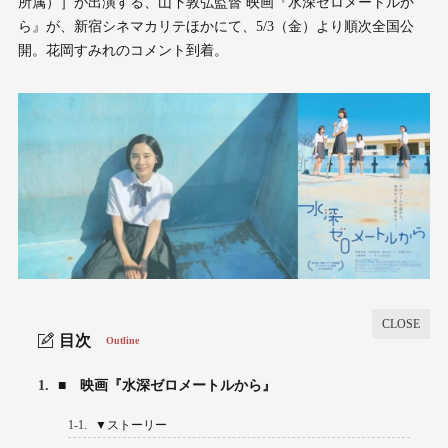
所属）］が出演する、山下敦弘監督 映画『水深ゼロメートルか
ら』が、新宿シネマカリテほかにて、5/3（金）より順次全国公
開。花岡すみれのコメント到着。
目次
Outline
1.
■ 映画『水深ゼロメートルから』
1-1.
▼ストーリー