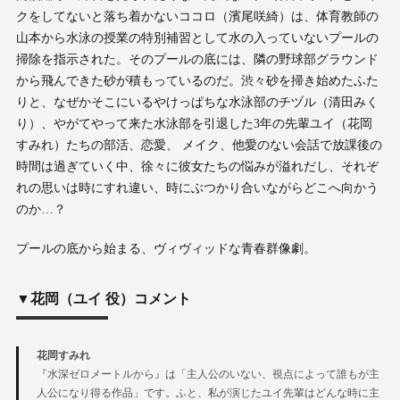
クをしてないと落ち着かないココロ（濱尾咲綺）は、体育教師の
山本から水泳の授業の特別補習として水の入っていないプールの
掃除を指示された。そのプールの底には、隣の野球部グラウンド
から飛んできた砂が積もっているのだ。渋々砂を掃き始めたふた
りと、なぜかそこにいるやけっぱちな水泳部のチヅル（清田みく
り）、やがてやって来た水泳部を引退した3年の先輩ユイ（花岡
すみれ）たちの部活、恋愛、 メイク、他愛のない会話で放課後の
時間は過ぎていく中、徐々に彼女たちの悩みが溢れだし、それぞ
れの思いは時にすれ違い、時にぶつかり合いながらどこへ向かう
のか…？
プールの底から始まる、ヴィヴィッドな青春群像劇。
▼花岡（ユイ 役）コメント
花岡すみれ
『水深ゼロメートルから』は「主人公のいない、視点によって誰もが主
人公になり得る作品」です。ふと、私が演じたユイ先輩はどんな時に主