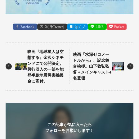
Facebook
X(旧:Twitter)
はてブ
LINE
Pocket
映画『地球星人は空
映画『水深ゼロメー
想する』金沢シネモ
トルから』、記念舞
ンドにて公開決定。
台挨拶。山下敦弘監
興行収入の一部を能
督＋メインキャスト4
登半島地震災害義援
名登壇
金に寄付。
この記事が気に入ったら
フォローをお願いします！