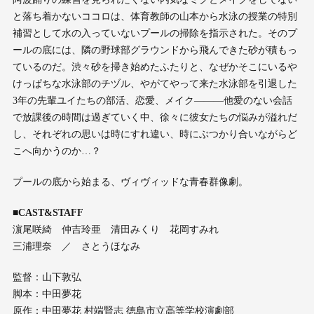
と落ち着かないココロは、体育教師の山本から水泳の授業の特別
補習として水の入っていないプールの掃除を指示された。そのプ
ールの底には、隣の野球部グラウンドから飛んできた砂が積もっ
ているのだ。渋々砂を掃き始めたふたりと、なぜかそこにいるや
けっぱちな水泳部のチヅル、やがてやって来た水泳部を引退した
3年の先輩ユイたちの部活、恋愛、メイク―――他愛のない会話
で放課後の時間は過ぎていく中、徐々に彼女たちの悩みが溢れだ
し、それぞれの思いは時にすれ違い、時にぶつかり合いながらど
こへ向かうのか…？
プールの底から始まる、ヴィヴィッドな青春群像劇。
■CAST&STAFF
濵尾咲綺 仲吉玲亜 清田みくり 花岡すみれ
三浦理奈 ／ さとうほなみ
監督：山下敦弘
脚本：中田夢花
原作：中田夢花 村端賢志 徳島市立高等学校演劇部