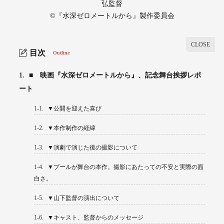
弘監督
©︎『水深ゼロメートルから』製作委員会
目次
Outline
1.
■ 映画『水深ゼロメートルから』、記念舞台挨拶レポ
ート
1-1.
▼公開を迎えた喜び
1-2.
▼本作制作の経緯
1-3.
▼演劇で演じた後の撮影について
1-4.
▼プールが舞台の本作。撮影にあたっての不安と実際の面
白さ。
1-5.
▼山下監督の演出について
1-6.
▼キャスト、監督からのメッセージ