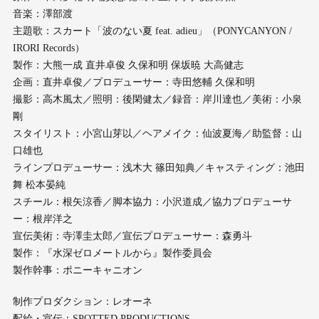
音楽：澤部渡
主題歌：スカート「波のない夏 feat. adieu」（PONYCANYON /
IRORI Records）
製作：大熊一成 直井卓俊 久保和明 保坂暁 大高健志
企画：直井卓俊／プロデューサー：寺田悠輔 久保和明
撮影：高木風太／照明：後閑健太／録音：岸川達也／美術：小泉
剛
スタイリスト：小宮山芽以／ヘアメイク：仙波夏海／助監督：山
口雄也
ラインプロデューサー：浅木大 篠田知典／キャスティング：池田
舞 松本晏純
スチール：根矢涼香／脚本協力：小沢道成／協力プロデューサ
ー：根岸洋之
宣伝美術：寺澤圭太郎／宣伝プロデューサー：森勇斗
製作：『水深ゼロメートルから』製作委員会
製作幹事：ポニーキャニオン
制作プロダクション：レオーネ
配給・宣伝：SPOTTED PRODUCTIONS