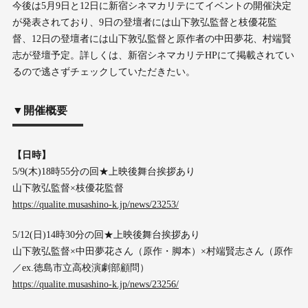
今後は5月9日と12日に新宿シネマカリテにてイベントの開催決定
が発表されており、9日の登壇者には山下敦弘監督と枝優花監
督、12日の登壇者には山下敦弘監督と原作者の中田夢花、村端賢
志が登壇予定。詳しくは、新宿シネマカリテHPにて掲載されてい
るので逃さずチェックしていただきたい。
▼開催概要
【日時】
5/9(木)18時55分の回★上映後舞台挨拶あり
山下敦弘監督×枝優花監督
https://qualite.musashino-k.jp/news/23253/
5/12(日)14時30分の回★上映後舞台挨拶あり
山下敦弘監督×中田夢花さん（原作・脚本）×村端賢志さん（原作
／ex.徳島市立高校演劇部顧問）
https://qualite.musashino-k.jp/news/23256/