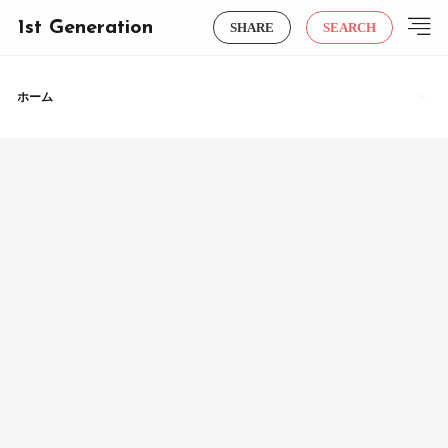
1st Generation
SHARE
SEARCH
ホーム