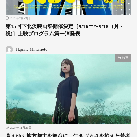
2023年7月23日
第15回下北沢映画祭開催決定［9/16⼟〜9/18（⽉・
祝)］上映プログラム第⼀弾発表
Hajime Minamoto
映画
2024年11月29日
衰えゆく地方都市を舞台に、生きづらさを抱えた若者