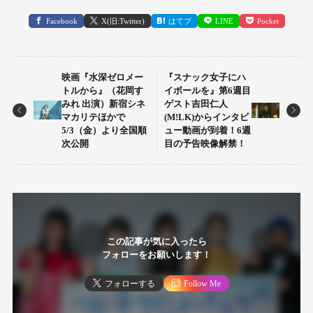
Facebook
X(旧:Twitter)
はてブ
LINE
Pocket
映画『水深ゼロメー
『スナック女子にハ
トルから』（花岡す
イボールを』第6週目
みれ 出演）新宿シネ
ゲスト吉田仁人
マカリテほかで
(M!LK)からインタビ
5/3（金）より全国順
ュー動画が到着！6週
次公開
目の予告映像解禁！
この記事が気に入ったら
フォローをお願いします！
フォローする
Follow Me