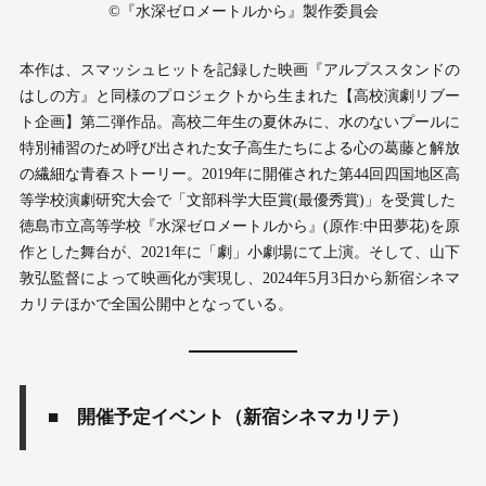
©︎『水深ゼロメートルから』製作委員会
本作は、スマッシュヒットを記録した映画『アルプススタンドの
はしの方』と同様のプロジェクトから生まれた【高校演劇リブー
ト企画】第二弾作品。高校二年生の夏休みに、水のないプールに
特別補習のため呼び出された女子高生たちによる心の葛藤と解放
の繊細な青春ストーリー。2019年に開催された第44回四国地区高
等学校演劇研究大会で「文部科学大臣賞(最優秀賞)」を受賞した
徳島市立高等学校『水深ゼロメートルから』(原作:中田夢花)を原
作とした舞台が、2021年に「劇」小劇場にて上演。そして、山下
敦弘監督によって映画化が実現し、2024年5月3日から新宿シネマ
カリテほかで全国公開中となっている。
■ 開催予定イベント（新宿シネマカリテ）