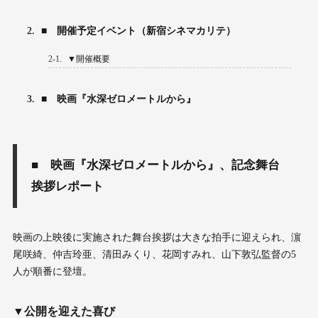
2.
■ 開催予定イベント（新宿シネマカリテ）
2-1.
▼開催概要
3.
■ 映画『水深ゼロメートルから』
■
映画『水深ゼロメートルから』、記念舞台
挨拶レポート
映画の上映後に実施された舞台挨拶は大きな拍手に迎えられ、濵
尾咲綺、仲吉玲亜、清田みくり、花岡すみれ、山下敦弘監督の5
人が順番に登壇。
▼公開を迎えた喜び