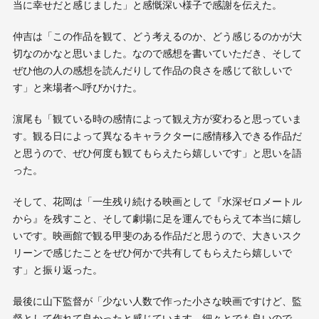
当に幸せだと感じました」と感慨深い様子で感謝を伝えた。
仲吉は「この作品を観て、どう考えるのか、どう感じるのかが大
切なのかなと思いました。なので感想を書いていただき、そして
ぜひ他の人の感想を読んだりして作品の良さを感じて欲しいで
す」と来場者へ呼びかけた。
濵尾も「観ている時の感情によって観え方が変わると思っていま
す。観る日によって異なるキャラクターに感情移入できる作品だ
と思うので、ぜひ何度も観てもらえたら嬉しいです」と思いを語
った。
そして、花岡は「一生残り続ける映画として『水深ゼロメートル
から』を残すこと、そして劇場に足を運んでもらえて本当に嬉し
いです。映画館で観る甲斐のある作品だと思うので、大きいスク
リーンで感じたことをぜひ何かで共有してもらえたら嬉しいで
す」と振り返った。
最後に山下監督が「少ない人数で作った小さな映画ですけど、監
督として作れて良かったと感じています。細々とでも良いので、