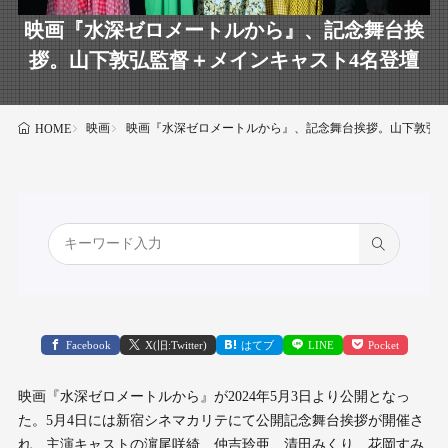
映画『水深ゼロメートルから』、記念舞台挨
拶。山下敦弘監督＋メインキャスト4名登壇
映画
映画『水深ゼロメートルから』、記念舞台挨拶。山下敦弘監
HOME
Facebook
X(旧:Twitter)
はてブ
LINE
Pocket
映画『水深ゼロメートルから』が2024年5月3日より公開となっ
た。5月4日には新宿シネマカリテにて公開記念舞台挨拶が開催さ
れ、主演キャストの濵尾咲綺、仲吉玲亜、清田みくり、花岡すみ