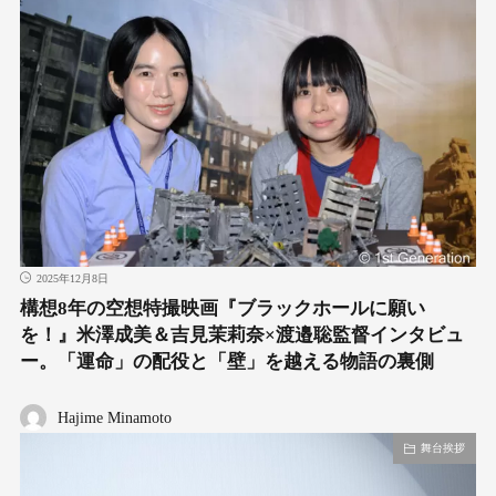
2025年12月8日
構想8年の空想特撮映画『ブラックホールに願い
を！』米澤成美＆吉見茉莉奈×渡邉聡監督インタビュ
ー。「運命」の配役と「壁」を越える物語の裏側
Hajime Minamoto
舞台挨拶