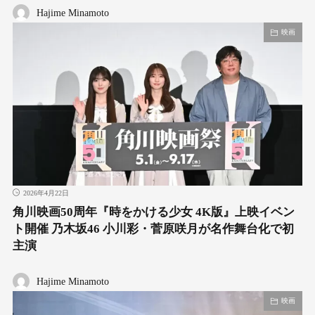
Hajime Minamoto
映画
2026年4月22日
角川映画50周年『時をかける少女 4K版』上映イベン
ト開催 乃木坂46 小川彩・菅原咲月が名作舞台化で初
主演
Hajime Minamoto
映画