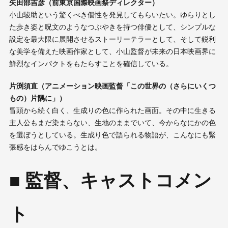
矢田部吉彦（前東京国際映画祭ディレクター）
小山駿助という驚くべき個性を発見してもらいたい。ゆらりとし
た歩き姿と呪文のようなつぶやきを持つ俳優として、シンプルな
設定を最大限に展開させるストーリーテラーとして、そして鋭利
な美学を備えた映画作家として、小山監督が未来の日本映画界に
鮮烈なインパクトをもたらすことを確信している。
片渕須直（アニメーション映画監督「この世界の（さらにいくつ
もの）片隅に」）
冒頭から続く白く、生成りの色に作られた画面。 その中に生きる
主人公もまだ染まらない、生地のままでいて、今からなにかの色
を選ぼうとしている。 生成り色で語られる物語が、こんなにも緊
張感をはらんでゆこうとは。
■ 監督、キャストコメン
ト