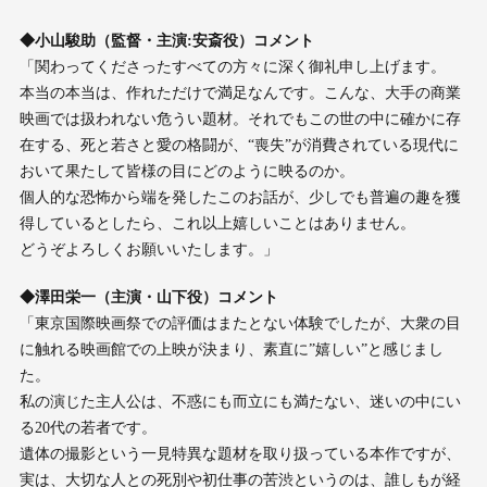
◆小山駿助（監督・主演:安斎役）コメント
「関わってくださったすべての方々に深く御礼申し上げます。
本当の本当は、作れただけで満足なんです。こんな、大手の商業
映画では扱われない危うい題材。それでもこの世の中に確かに存
在する、死と若さと愛の格闘が、“喪失”が消費されている現代に
おいて果たして皆様の目にどのように映るのか。
個人的な恐怖から端を発したこのお話が、少しでも普遍の趣を獲
得しているとしたら、これ以上嬉しいことはありません。
どうぞよろしくお願いいたします。」
◆澤田栄一（主演・山下役）コメント
「東京国際映画祭での評価はまたとない体験でしたが、大衆の目
に触れる映画館での上映が決まり、素直に”嬉しい”と感じまし
た。
私の演じた主人公は、不惑にも而立にも満たない、迷いの中にい
る20代の若者です。
遺体の撮影という一見特異な題材を取り扱っている本作ですが、
実は、大切な人との死別や初仕事の苦渋というのは、誰しもが経