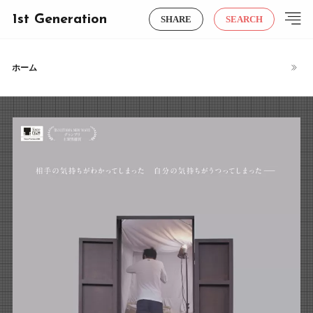
1st Generation
SHARE
SEARCH
ホーム