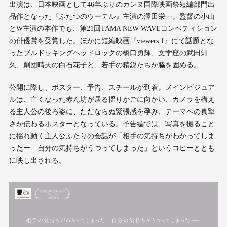
出演は、日本映画として46年ぶりのカンヌ国際映画祭短編部門出
品作となった『ふたつのウーテル』主演の澤田栄一。監督の小山
とW主演の本作でも、第21回TAMA NEW WAVEコンペティション
の俳優賞を受賞した。ほかに短編映画『viewers:1』にて話題とな
ったブルドッキングヘッドロックの橋口勇輝、文学座の武田知
久、劇団晴天の白石花子と、若手の精鋭たちが脇を固める。
公開に際し、ポスター、予告、スチールが到着。メインビジュア
ルは、亡くなった赤ん坊が居る揺りかごに向かい、カメラを構え
る主人公の後ろ姿に、ただならぬ緊張感を孕み、テーマへの真摯
さが伝わるポスターとなっている。予告編では、写真を撮ること
に揺れ動く主人公ふたりの会話が「相手の気持ちがわかってしま
ったー 自分の気持ちがうつってしまった」というコピーととも
に映し出される。