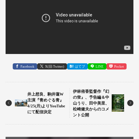
Facebook
X(旧:Twitter)
はてブ
LINE
Pocket
伊林侑香監督作『幻
井上想良、駒井蓮W
の蛍』、予告編＆中
主演『青めぐる青』
山うり、田中美里、
4/25(月)よりYouTube
松崎健夫からのコメ
にて配信決定
ント公開