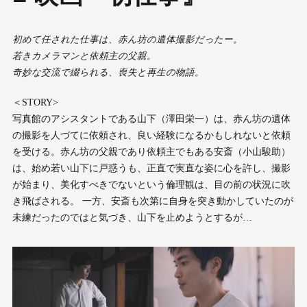
初めて任された仕事は、赤ん坊の遺体撮影だったー。
若きカメラマンと依頼主の父親。
奇妙な交流で綴られる、喪失と再生の物語。
＜STORY>
写真館のアシスタントである山下（澤田栄一）は、赤ん坊の遺体
の撮影を人づてに依頼され、良い経験になるかもしれないと依頼
を受ける。赤ん坊の父親であり依頼主でもある安斎（小山駿助）
は、始め若い山下に戸惑うも、正直で実直な姿に心を許し、撮影
が始まり、美化すべきでないという倫理観は、目の前の状況に吹
き飛ばされる。 一方、安斎も次第に自身を突き動かしていたのが
未練だったのではと気づき、山下を止めようとするが…