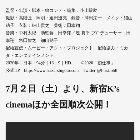
監督・出演・脚本・絵コンテ・編集：小山駿助
撮影：高階匠 照明：迫田遼亮 録音：澤田栄一 メイク：細山
萌子 衣装：細山貴之 美術：田幸翔
音楽：中村太紀 助監督：田幸翔／逵 真平 プロデューサー：田
幸翔 角田智之 細山萌子
配給宣伝：ムービー・アクト・プロジェクト 配給協力：ミカ
タ・エンタテインメント
2020年｜日本｜94分｜16：9｜HD ©️2020「初仕事」
公式HP https://www.hatsu-shigoto.com Twitter @FirstJob8
7月２日（土）より、新宿K’s
cinemaほか全国順次公開！