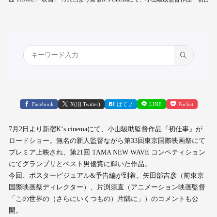
Facebook
X(旧:Twitter)
はてブ
LINE
Pocket
7月2日より新宿K‘s cinemaにて、小山駿助監督作品『初仕事』が
ロードショー。無名の新人監督ながら第33回東京国際映画祭にて
プレミア上映され、第21回 TAMA NEW WAVE コンペティション
にてグランプリとベスト男優賞に輝いた作品。
今回、ポスタービジュアル&予告編が到着。矢田部吉彦（前東京
国際映画祭ディレクター）、片渕須直（アニメーション映画監督
「この世界の（さらにいくつもの）片隅に」）のコメントも公
開。