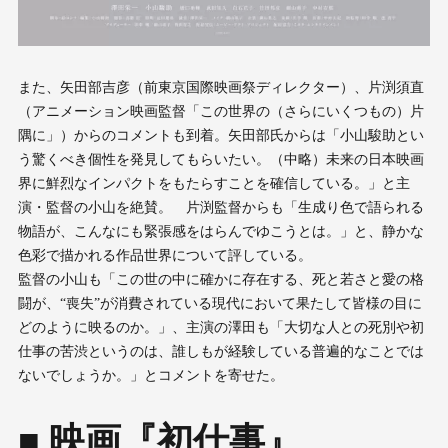
また、矢田部吉彦（前東京国際映画祭ディレクター）、片渕須直
（アニメーション映画監督「この世界の（さらにいくつもの）片
隅に」）からのコメントも到着。矢田部氏からは「小山駿助とい
う驚くべき個性を発見してもらいたい。（中略）未来の日本映画
界に鮮烈なインパクトをもたらすことを確信している。」と主
演・監督の小山を絶賛。 片渕監督からも「生成り色で語られる
物語が、こんなにも緊張感をはらんでゆこうとは。」と、静かな
色彩で描かれる作品世界について評している。
監督の小山も「この世の中に確かに存在する、死と若さと愛の格
闘が、“喪失”が消費されている現代において果たして皆様の目に
どのように映るのか。」、主演の澤田も「大切な人との死別や初
仕事の苦渋というのは、誰しもが経験している普遍的なことでは
ないでしょうか。」とコメントを寄せた。
■ 映画『初仕事』