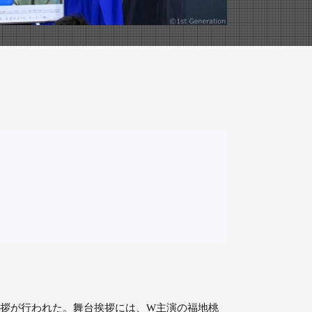
挨拶が行われた。舞台挨拶には、W主演の福地桃