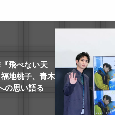
作『飛べない天
 福地桃子、青木
への思い語る