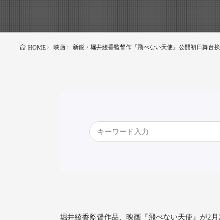
映画
新鋭・堀井綾香監督作『飛べない天使』公開初日舞台挨
HOME
堀井綾香監督作品、映画『飛べない天使』が2月