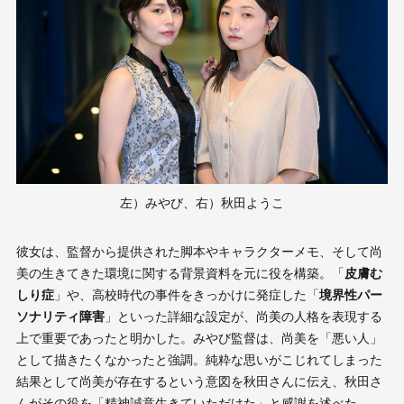
左）みやび、右）秋田ようこ
彼女は、監督から提供された脚本やキャラクターメモ、そして尚
美の生きてきた環境に関する背景資料を元に役を構築。「
皮膚む
しり症
」や、高校時代の事件をきっかけに発症した「
境界性パー
ソナリティ障害
」といった詳細な設定が、尚美の人格を表現する
上で重要であったと明かした。みやび監督は、尚美を「悪い人」
として描きたくなかったと強調。純粋な思いがこじれてしまった
結果として尚美が存在するという意図を秋田さんに伝え、秋田さ
んがその役を「精神誠意生きていただけた」と感謝を述べた。