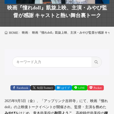
映画『憧れdoll』凱旋上映、主演・みやび監
督が感謝 キャストと熱い舞台裏トーク
映画
映画『憧れdoll』凱旋上映、主演・みやび監督が感謝 キャ
HOME
Facebook
X(旧:Twitter)
はてブ
LINE
Pocket
2025年9月5日（金）、「アップリンク吉祥寺」にて、映画『憧れ
doll』の上映後トークイベントが開催され、監督・主演を務めた
みやび
をはじめ、青木尚美役の
秋田ようこ
、高校時代尚美役の
穂