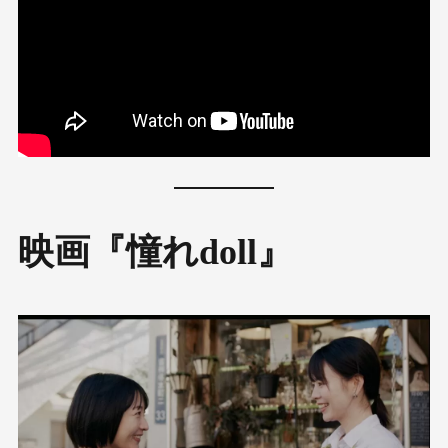
映画『憧れdoll』