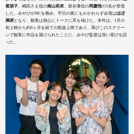
紫朋子
、嶋田さえ役の
南山莉來
、新谷肇役の
岡慶悟
の5名が登壇
した。みやびがMCを務め、平日の夜にもかかわらず会場は
ほぼ
満席
となり、観客は熱心にトークに耳を傾けた。本作は、1月の
初上映から約8ヶ月を経ての凱旋上映であり、再びこのスクリー
ンで観客に作品を届けられたことに、みやび監督は深い喜びを語
った。