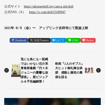
公式サイト
https://akogaredoll.my.canva.site/doll
公式SNS（X）
https://x.com/doll33189947
2025年 ９/５（金）〜
アップリンク吉祥寺にて凱旋上映
Facebook
X(旧:Twitter)
はてブ
LINE
Pocket
兎にも角にも一筋縄
ではいかない厄介系
映画『2人のギブス』
青春群像劇『代々木
大ヒット御礼舞台挨
ジョニーの憂鬱な放
拶、感動と爆笑の裏
課後』。新ビジュア
側を語る
ル＆予告編解禁！