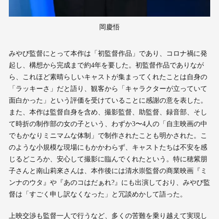
岡慶悟
みやび監督にとって本作は「初監督作品」であり、コロナ禍に発
起し、構想から完成まで約4年を要した。初監督作品でありなが
ら、これほど素晴らしいキャストが集まってくれたことは自身の
「ラッキーさ」だと語り、観客から「キャラクターが立っていて
面白かった」という評価を受けていることに感謝の意を表した。
また、本作は監督自身を含め、撮影監督、助監督、録音部、そし
て時折の制作部の女の子という、わずか3〜4人の「自主映画の中
でもかなりミニマムな体制」で制作されたことも明かされた。こ
のような小規模な現場にもかかわらず、キャストたちは不安を感
じるどころか、安心して撮影に臨んでくれたという。特に穂紫朋
子さんと南山莉來さんは、本作後には清水崇監督の商業映画『ミ
ンナのウタ』や『あのコはだぁれ?』にも出演しており、みやび監
督は「すごく申し訳なくなった」と冗談めかして語った。
上映交渉も監督一人で行うなど、多くの苦難を乗り越えて実現し