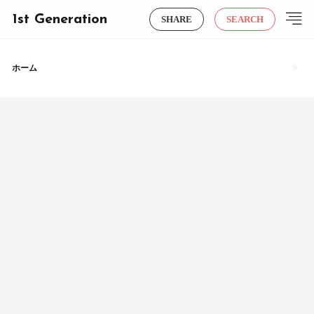
1st Generation
SHARE
SEARCH
ホーム