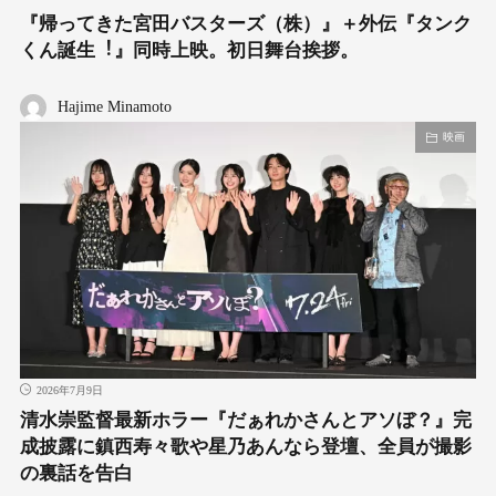
『帰ってきた宮田バスターズ（株）』＋外伝『タンク
くん誕⽣︕』同時上映。初日舞台挨拶。
Hajime Minamoto
映画
2026年7月9日
清水崇監督最新ホラー『だぁれかさんとアソぼ？』完
成披露に鎮西寿々歌や星乃あんなら登壇、全員が撮影
の裏話を告白