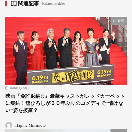
関連記事
Related articles
映画
2026年5月20日
映画『免許返納!?』豪華キャストがレッドカーペット
に集結！舘ひろしが３０年ぶりのコメディで“情けな
い”姿を披露？
Hajime Minamoto