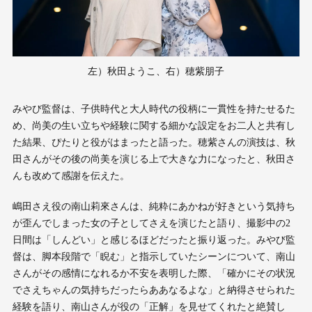
左）秋田ようこ、右）穂紫朋子
みやび監督は、子供時代と大人時代の役柄に一貫性を持たせるた
め、尚美の生い立ちや経験に関する細かな設定をお二人と共有し
た結果、ぴたりと役がはまったと語った。穂紫さんの演技は、秋
田さんがその後の尚美を演じる上で大きな力になったと、秋田さ
んも改めて感謝を伝えた。
嶋田さえ役の南山莉來さんは、純粋にあかねが好きという気持ち
が歪んでしまった女の子としてさえを演じたと語り、撮影中の2
日間は「しんどい」と感じるほどだったと振り返った。みやび監
督は、脚本段階で「睨む」と指示していたシーンについて、南山
さんがその感情になれるか不安を表明した際、「確かにその状況
でさえちゃんの気持ちだったらああなるよな」と納得させられた
経験を語り、南山さんが役の「正解」を見せてくれたと絶賛し