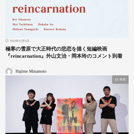
2023年11月1日
極寒の雪原で⼤正時代の悲恋を描く短編映画
『reincarnation』外山文治・岡本玲のコメント到着
Hajime Minamoto
映画