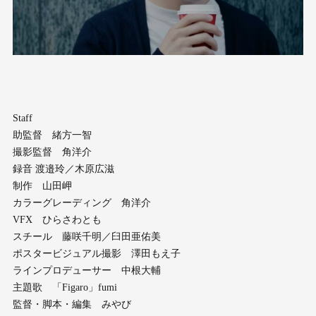
Staff
助監督 緒方一智
撮影監督 角洋介
録音 渡邉玲／木原広滋
制作 山田岬
カラーグレーディング 角洋介
VFX ひらさわとも
スチール 藤咲千明／臼田亜佑美
ポスタービジュアル撮影 澤田もえ子
ラインプロデューサー 中根大輔
主題歌 「Figaro」fumi
監督・脚本・編集 みやび