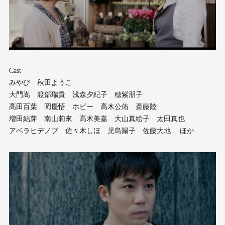
Cast
みやび 秋田ようこ
大門嵩 渡部瑞貴 浅森夕紀子 穂紫朋子
髙田百葉 岡慶悟 ホビー 高木公佑 斎藤陸
増田結芽 南山莉來 高木美嘉 大山真絵子 太田真也
アベラヒデノブ 佐々木しほ 児島陽子 佐藤大地 ほか