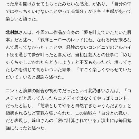
った扉を開けさせてもらったみたいな感覚」があり、「自分の中
ではやっちゃいけないことやってる気分」がドキドキ感があって
楽しいと語った。
北村諒
さんは、今回の二作品が自身の「夢を叶えていただいた脚
本」だと述べ、「戦隊ヒーローのレッドにね、なれる日が来るな
んて思ってなかった」ことや、経験のないコンビニでのアルバイ
ト役を通じて夢が叶ったと喜んだ。当初は芸人との仕事に「めち
ゃくちゃしごかれたらどうしよう」と不安もあったが、培ってき
たものを信じて食らいついた結果、「すごく楽しくやらせていた
だいて」いると感謝を述べた。
コントと演劇の融合が初めてだったという
北乃きい
さんは、「コ
メディだと思って入ったらコメディではなくてやっぱりコント」
だったと話し、「芝居としてやると自然すぎちゃうんだよな」と
指摘されるなど苦戦を強いられた。この挑戦を「自分との戦い」
だと表現し、﨑山さんの「密に計算されている」演出には毎日勉
強になったと述べた。