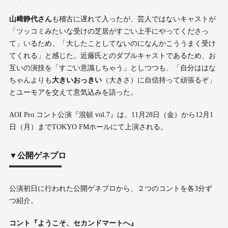
山﨑静代さん
も稽古に遅れて入ったが、芸人ではないキャストが
「ツッコミみたいな受けの芝居がすごい上手にやってくださっ
て」いるため、「大したことしてないのになんかこううまく受け
てくれる」と感じた。近藤氏とのダブルキャストであるため、お
互いの演技を「すごい意識しちゃう」としつつも、「自分ははな
ちゃんよりも
大きいおっきい
（大きさ）に自信持って頑張るぞ」
とユーモアを交えて意気込みを語った。
AOI Pro.コント公演『混頓 vol.7』は、11月28日（金）から12月1
日（月）までTOKYO FMホールにて上演される。
▼公開ゲネプロ
公演初日に行われた公開ゲネプロから、２つのコントを各3分ず
つ紹介。
コント『ようこそ、セカンドマートへ』