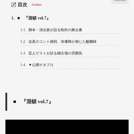
目次
Outline
1.
■ 『混頓 vol.7』
1-1.
脚本・演出家が語る制作の舞台裏
1-2.
迫真のコント挑戦、俳優陣が感じた醍醐味
1-3.
芸人ゲストが語る稽古場の雰囲気
1-4.
▼公開ゲネプロ
■ 『混頓 vol.7』