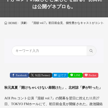
は公開ゲネプロも。
演劇
『混頓 vol.7』初日前会見、個性豊かなキャストがコン
HOME
Facebook
X(旧:Twitter)
はてブ
LINE
Pocket
秋元真夏「開けちゃいけない扉開けた」、北村諒「夢が叶った」
AOI Pro.コント公演『混頓 vol.7』の開幕を翌日に控えた11月27
日、TOKYO FMホールにて、初日前会見が開催された。政池陽佑