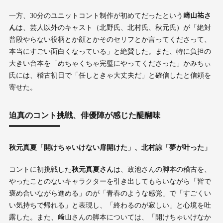
一方、30分のユニットコント制作が初めてだったという
﨑山祐さ
ん
は、芸人以外のキャスト（北野氏、北村氏、秋元氏）が「絶対
普段やらない役柄とか顔とかそのセリフとか言ってくださって、
本当にすごい面白くなっている」と絶賛した。また、特に負担の
大きい台本を「めちゃくちゃ完璧にやってくださった」かみちぃ
氏には、稽古初日で「任しときゃ大丈夫だ」と確信したと信頼を
寄せた。
迫真のコント挑戦、俳優陣が感じた醍醐味
秋元真夏「開けちゃいけない扉開けた」、北村諒「夢が叶った」
コントに初挑戦した
秋元真夏さん
は、政池さんの脚本の稽古を、
やったことのないキャラクターを引き出してもらいながら「皆で
褒め合いながら進める」のが「青春のような感覚」で「すごくい
い気持ちで帰れる」と表現し、「終わるのが寂しい」と心境を吐
露した。また、﨑山さんの脚本については、「開けちゃいけなか