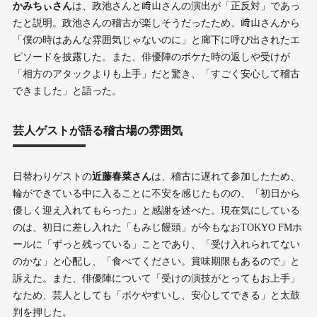
かみちぃさん
は、政池さんと﨑山さんの演出が「正反対」であっ
たと説明。政池さんの稽古が楽しそうだったため、﨑山さんから
「僕の時はあんな雰囲気じゃないのに」と廊下に呼び出されたエ
ピソードを披露した。また、俳優陣のボケた時の返しや受けが
「相方のアタックよりも上手」だと驚き、「すごく安心して稽古
できました」と語った。
芸人ゲストが語る稽古場の雰囲気
日替わりゲストの
近藤春菜さん
は、稽古に遅れて参加したため、
輪ができている中に入ることに不安を感じたものの、「初日から
優しく迎え入れてもらった」と感謝を述べた。現在気にしている
のは、初日に差し入れた「もみじ饅頭」が今もなおTOKYO FMホ
ールに「ずっと残っている」ことであり、「受け入れられてない
のかな」と心配し、「食べてください。賞味期限もあるので」と
訴えた。また、俳優陣について「受けの演技がとってもお上手」
なため、芸人としても「ボケやすいし、安心してできる」と太鼓
判を押した。