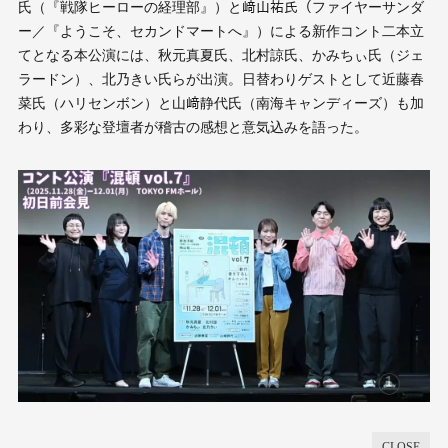
氏（『戦隊ヒーローの経理部』）と﨑山祐氏（ファイヤーサンダ
ー／『ようこそ、セカンドマートへ』）による新作コント二本立
てとなる本公演には、秋元真夏氏、北村諒氏、かみちぃ氏（ジェ
ラードン）、北乃きい氏らが出演。日替わりゲストとして近藤春
菜氏（ハリセンボン）と山﨑静代氏（南海キャンディーズ）も加
わり、多彩な登壇者が稽古の感想と意気込みを語った。