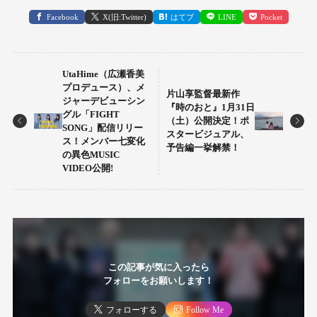
Facebook
X(旧:Twitter)
はてブ
LINE
Pocket
UtaHime（広瀬香美
プロデュース）、メ
片山享監督最新作
ジャーデビューシン
『時のおと』1月31日
グル「FIGHT
（土）公開決定！ポ
SONG」配信リリー
スタービジュアル、
ス！メンバー七変化
予告編一挙解禁！
の異色MUSIC
VIDEO公開!
この記事が気に入ったら
フォローをお願いします！
フォローする
Follow Me