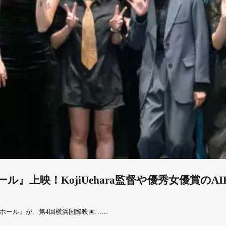
』上映！KojiUehara監督や優秀女優賞の
ホール』が、第4回横浜国際映画……