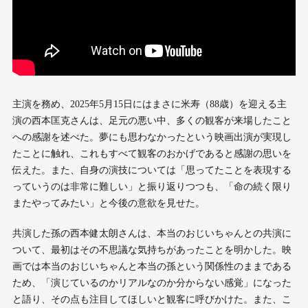
主演を務め、2025年5月15日にはまさに米寿（88歳）を迎える主
演の西本匡克さんは、足元の悪い中、多くの観客が来場したこと
への感謝を述べた。夢にも思わなかったという映画出演が実現し
たことに触れ、これもすべて観客のおかげであると感謝の思いを
伝えた。また、自身の演技については「思ってたことを表現する
っていうのは非常に難しい」と振り返りつつも、「命の続く限り
またやってみたい」と今後の意欲を見せた。
共演した孫の西本健太朗さんは、本当のおじいちゃんとの共演に
ついて、最初はその不思議な気持ちがあったことを明かした。映
画では本当のおじいちゃんと本当の孫という関係性のままである
ため、「演じているのかリアルなのか分からない感覚」になった
と語り、その点も注目してほしいと観客に呼びかけた。また、こ