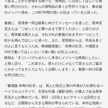
であることから登場する様々な「発明品」に注目してほしいと観
客に呼びかけた。それらの発明品の多くが手作りであり、舞台版
のメンバー含め、この約7年間の思いが詰まっていると語った。
最後に、登壇者一同は観客に向けてメッセージを送った。西本匡
克さんは「ごゆっくりと隅々みまで見てください」と語りかけ
た。西本健太朗さんは、それぞれの家族の生き方の一つとして、
何かを掴んでほしいと述べた。また、登壇者からは、作品を多く
の人に見てもらうため、映画鑑賞後に「米寿の伝言」や感想を
SNSで書いてほしいという強い願いが伝えられた。
映画を「すごいバズらせたいし本当にメジャーな映画にしたい」
と熱く語り、「これ皆さん、僕らだけじゃなくて皆さんのご協力
にかかってますんでよろしくお願いします」と、観客へ向け応援
を呼び掛けた。
『劇場版 米寿の伝言』は、死んだ祖父と孫の中身が入れ替わるハ
ートフルコメディで、主演を85歳（撮影当時）の素人である西本
匡克さんが務めている。初日・2日目ともにチケットは完売とな
るなど、公開前から大きな期待が寄せられている。本作は池袋シ