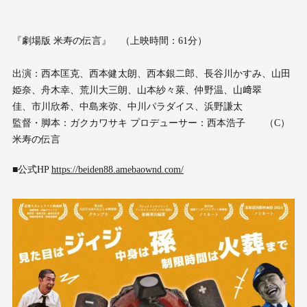
『劇場版 米寿の伝言』 （上映時間：61分）
出演：西本匡克、西本健太朗、西本銀二郎、長谷川かすみ、山田
姫奈、舟木幸、荒川大三朗、山本紗々萊、仲野温、山﨑翠
佳、市川欣希、中島来弥、中川パラダイス、浜野謙太
監督・脚本：ガクカワサキ プロデューサー：西本浩子 （C）
米寿の伝言
■公式HP
https://beiden88.amebaownd.com/