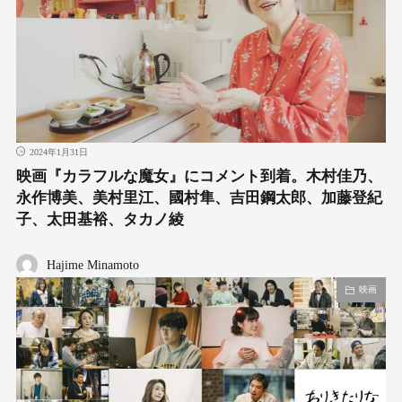
2024年1月31日
映画『カラフルな魔女』にコメント到着。木村佳乃、
永作博美、美村里江、國村隼、吉田鋼太郎、加藤登紀
子、太田基裕、タカノ綾
Hajime Minamoto
映画