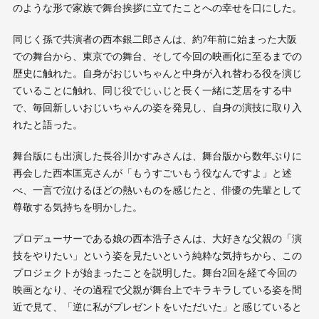
のような形で家族で舞台挨拶に立てたことへの幸せを口にした。
同じく孫で共演者の西本銀二郎さんは、約7年前に始まった大阪
での舞台から、東京での舞台、そして今回の映画化に至るまでの
歴史に触れた。自身がおじいちゃんと中身が入れ替わる役を演じ
ていることに触れ、同じ役でじぃじと長く一緒に芝居をする中
で、毎回新しいおじいちゃんの姿を発見し、自身の演技に取り入
れたと語った。
舞台版にも出演した長谷川かすみさんは、舞台版から数年ぶりに
再会した西本匡克さんが「もうすごいもう役なんですよ」と述
べ、一言で泣けるほどの熱いものを感じたと、俳優の先輩として
尊敬する気持ちを明かした。
プロデューサーである娘の西本浩子さんは、大好きな父親の「演
技をやりたい」という姿を見たいという純粋な気持ちから、この
プロジェクトが始まったことを説明した。舞台2回を経て今回の
映画となり、その過程で父親が舞台上でキラキラしている姿を間
近で見て、「逆に私がプレゼントをいただいた」と感じていると