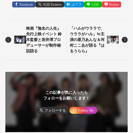
Facebook
X(旧:Twitter)
はてブ
LINE
Pocket
映画『無名の人生』
「ハルがウララで、
先行上映イベント 鈴
ウララがハル」W主
木監督と岩井澤プロ
演の星乃あんな＆河
デューサーが制作秘
村ここあが語る『は
話語る
るうらら』
この記事が気に入ったら
フォローをお願いします！
フォローする
Follow Me