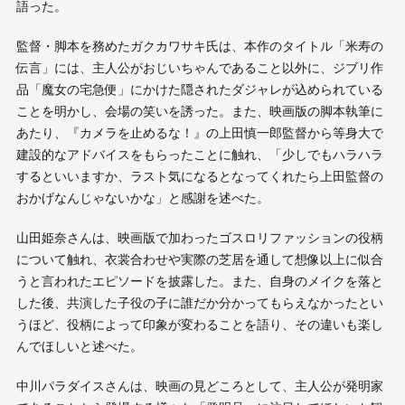
語った。
監督・脚本を務めたガクカワサキ氏は、本作のタイトル「米寿の
伝言」には、主人公がおじいちゃんであること以外に、ジブリ作
品「魔女の宅急便」にかけた隠されたダジャレが込められている
ことを明かし、会場の笑いを誘った。また、映画版の脚本執筆に
あたり、『カメラを止めるな！』の上田慎一郎監督から等身大で
建設的なアドバイスをもらったことに触れ、「少しでもハラハラ
するといいますか、ラスト気になるとなってくれたら上田監督の
おかげなんじゃないかな」と感謝を述べた。
山田姫奈さんは、映画版で加わったゴスロリファッションの役柄
について触れ、衣裳合わせや実際の芝居を通して想像以上に似合
うと言われたエピソードを披露した。また、自身のメイクを落と
した後、共演した子役の子に誰だか分かってもらえなかったとい
うほど、役柄によって印象が変わることを語り、その違いも楽し
んでほしいと述べた。
中川パラダイスさんは、映画の見どころとして、主人公が発明家