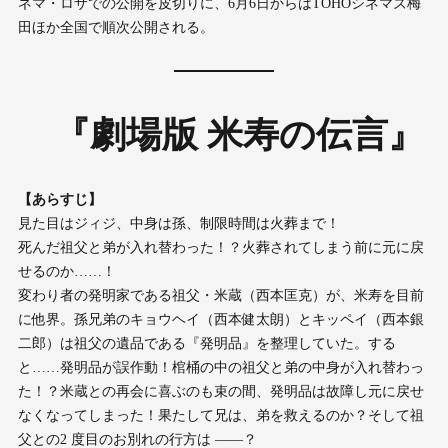
ネマ・ロサでの公開を皮切りに、6月6日からはTOHOシネマズ梅
田ほか全国で順次公開される。
『劇場版 米寿の伝言』
【あらすじ】
見た目はジィジ、中身は孫、制限時間は火葬まで！
死んだ祖父と弟が入れ替わった！？火葬されてしまう前に元に戻
せるのか……！
変わり者の発明家である祖父・米蔵（西本匡克）が、米寿を目前
に他界。孫兄弟のキョウヘイ（西本健太朗）とキッペイ（西本銀
二郎）は祖父の遺品である『発明品』を整理していた。する
と……発明品が誤作動！棺桶の中の祖父と弟の中身が入れ替わっ
た！？米蔵との再会に喜ぶのも束の間、発明品は故障し元に戻せ
なくなってしまった！果たして兄は、弟を救えるのか？そして祖
父との2 度目のお別れの行方は ――？