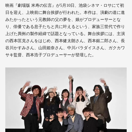
映画『劇場版 米寿の伝言』が5月10日、池袋シネマ・ロサにて初
日を迎え、上映前に舞台挨拶が行われた。本作は、演劇の道に進
みたかったという元教師の父の夢を、娘がプロデューサーとな
り、俳優である息子たちと共に叶えるという、家族三世代で作り
上げた異例の製作経緯で話題となっている。舞台挨拶には、主演
の西本匡克さんをはじめ、西本健太朗さん、西本銀二郎さん、長
谷川かすみさん、山田姫奈さん、中川パラダイスさん、ガクカワ
サキ監督、西本浩子プロデューサーが登壇した。