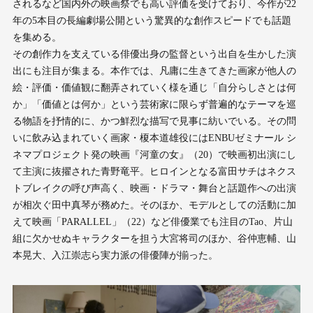
されるなど国内外の映画祭でも高い評価を受けており、今作が22
年の5本目の長編劇場公開という驚異的な創作スピードでも話題
を集める。
その創作力を支えている俳優出身の監督という出自を生かした演
出にも注目が集まる。本作では、凡庸に生きてきた画家が他人の
絵・評価・価値観に翻弄されていく様を通じ「自分らしさとは何
か」「価値とは何か」という芸術家に限らず普遍的なテーマを巡
る物語を抒情的に、かつ鮮烈な描写で見事に紡いでいる。その問
いに飲み込まれていく画家・榎本道雄役にはENBUゼミナール シ
ネマプロジェクト発の映画『河童の女』（20）で映画初出演にし
て主演に抜擢された青野竜平。ヒロインとなる富田サチはネクス
トブレイクの呼び声高く、映画・ドラマ・舞台と話題作への出演
が相次ぐ田中真琴が務めた。そのほか、モデルとしての活動に加
えて映画「PARALLEL」（22）など俳優業でも注目のTao、片山
組に欠かせぬキャラクターを担う大宮将司のほか、谷仲恵輔、山
本晃大、入江崇志ら実力派の俳優陣が揃った。