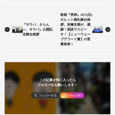
映画『男神』10/5(日)
大ヒット御礼舞台挨
『サラバ、さらん
拶。岩橋玄樹が、感
へ、サラバ』公開記
謝！英語でスピー
念舞台挨拶
チ！【ニューウェー
ブアワード賞】の受
賞発表！
この記事が気に入ったら
フォローをお願いします！
フォローする
Follow Me