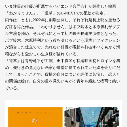
いま注目の俳優が所属するハイエンド合同会社が製作した映画
「わかりません」、「道草」のU-NEXTでの配信が決定。
両作は、ともに2022年に劇場公開し、それぞれ延長上映を重ねる
好評を得た作品。「わかりません」はボブ鈴木と木原勝利がダブ
ル主演を務め、それぞれにとって初の映画長編主演作となった。
ボブ鈴木、木原勝利という役を演じるという現実とフィクション
が混合した仕立てで、売れない俳優が現状を打破すべくもがく滑
稽ながらも愛おしい生き様が描れている。
「道草」は青野竜平が主演、田中真琴が長編映画初ヒロインを務
め、先行きの見えない画家が道端に捨てられていた絵を売りにだ
してしまったことで、虚構の自分についた評価に苦悩し、恋人と
の関係は綻び、自分の道を見失いもがく青年を繊細な描写で紡い
でいる。