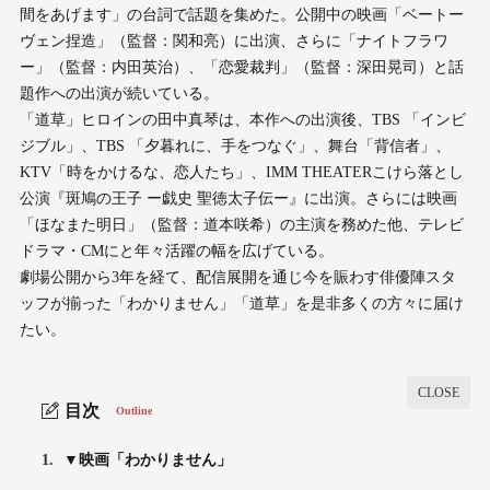
間をあげます」の台詞で話題を集めた。公開中の映画「ベートー
ヴェン捏造」（監督：関和亮）に出演、さらに「ナイトフラワ
ー」（監督：内田英治）、「恋愛裁判」（監督：深田晃司）と話
題作への出演が続いている。
「道草」ヒロインの田中真琴は、本作への出演後、TBS 「インビ
ジブル」、TBS 「夕暮れに、手をつなぐ」、舞台「背信者」、
KTV「時をかけるな、恋人たち」、IMM THEATERこけら落とし
公演『斑鳩の王子 ー戯史 聖徳太子伝ー』に出演。さらには映画
「ほなまた明日」（監督：道本咲希）の主演を務めた他、テレビ
ドラマ・CMにと年々活躍の幅を広げている。
劇場公開から3年を経て、配信展開を通じ今を賑わす俳優陣スタ
ッフが揃った「わかりません」「道草」を是非多くの方々に届け
たい。
目次
Outline
1.
▼映画「わかりません」