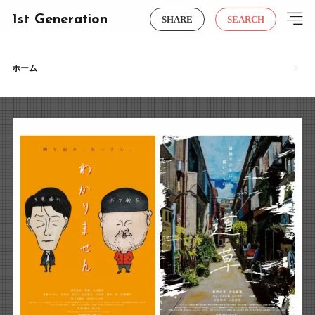
1st Generation
SHARE
SEARCH
ホーム