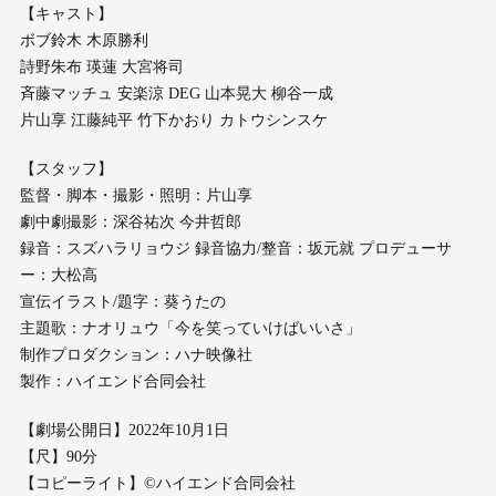
【キャスト】
ボブ鈴木 木原勝利
詩野朱布 瑛蓮 大宮将司
斉藤マッチュ 安楽涼 DEG 山本晃大 柳谷一成
片山享 江藤純平 竹下かおり カトウシンスケ
【スタッフ】
監督・脚本・撮影・照明：片山享
劇中劇撮影：深谷祐次 今井哲郎
録音：スズハラリョウジ 録音協力/整音：坂元就 プロデューサ
ー：大松高
宣伝イラスト/題字：葵うたの
主題歌：ナオリュウ「今を笑っていけばいいさ」
制作プロダクション：ハナ映像社
製作：ハイエンド合同会社
【劇場公開日】2022年10月1日
【尺】90分
【コピーライト】©︎ハイエンド合同会社