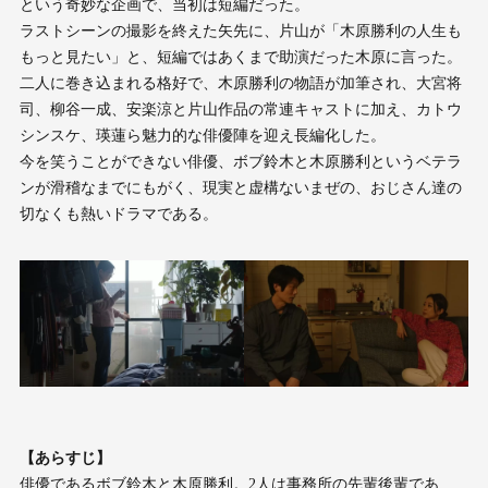
という奇妙な企画で、当初は短編だった。
ラストシーンの撮影を終えた矢先に、片山が「木原勝利の人生も
もっと見たい」と、短編ではあくまで助演だった木原に言った。
二人に巻き込まれる格好で、木原勝利の物語が加筆され、大宮将
司、柳谷一成、安楽涼と片山作品の常連キャストに加え、カトウ
シンスケ、瑛蓮ら魅力的な俳優陣を迎え長編化した。
今を笑うことができない俳優、ボブ鈴木と木原勝利というベテラ
ンが滑稽なまでにもがく、現実と虚構ないまぜの、おじさん達の
切なくも熱いドラマである。
【あらすじ】
俳優であるボブ鈴木と木原勝利。2人は事務所の先輩後輩であ