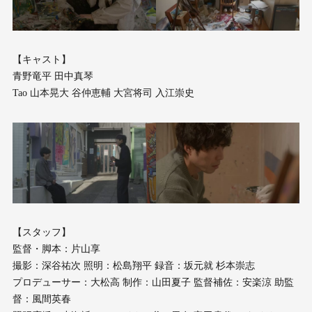
【キャスト】
青野竜平 田中真琴
Tao 山本晃大 谷仲恵輔 大宮将司 入江崇史
【スタッフ】
監督・脚本：片山享
撮影：深谷祐次 照明：松島翔平 録音：坂元就 杉本崇志
プロデューサー：大松高 制作：山田夏子 監督補佐：安楽涼 助監
督：風間英春