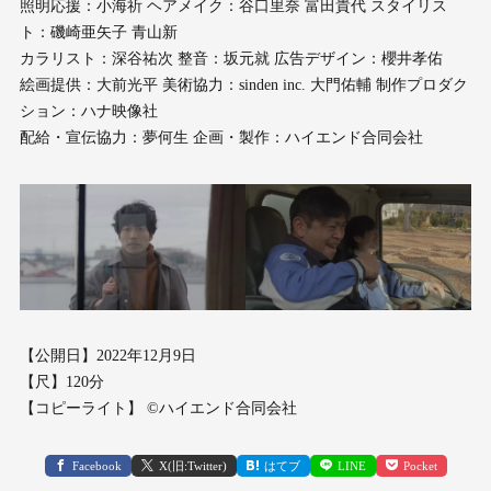
照明応援：小海祈 ヘアメイク：谷口里奈 富田貴代 スタイリス
ト：磯崎亜矢子 青山新
カラリスト：深谷祐次 整音：坂元就 広告デザイン：櫻井孝佑
絵画提供：大前光平 美術協力：sinden inc. 大門佑輔 制作プロダク
ション：ハナ映像社
配給・宣伝協力：夢何生 企画・製作：ハイエンド合同会社
【公開日】2022年12月9日
【尺】120分
【コピーライト】 ©︎ハイエンド合同会社
Facebook
X(旧:Twitter)
はてブ
LINE
Pocket