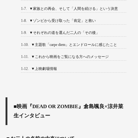
1-7.
▼家族との再会、そして「人間を続ける」という決意
1-8.
▼ゾンビから受け取った「肯定」と救い
1-9.
▼それぞれの道を選んだ二人の「その後」
1-10.
▼主題歌「carpe diem」とエンドロールに感じたこと
1-11.
▼これから映画をご覧になる方へのメッセージ
1-12.
▼上映劇場情報
■映画『DEAD OR ZOMBIE』倉島颯良×涼井菜
生インタビュー