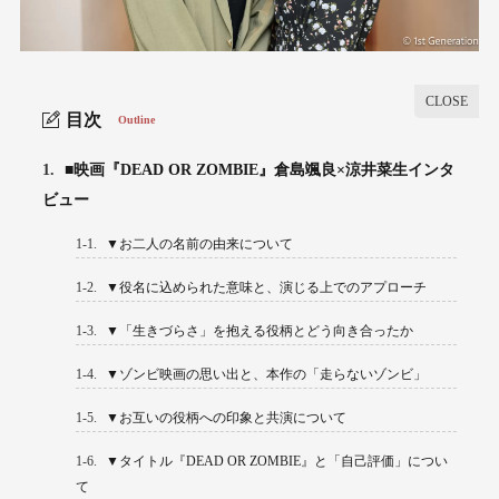
目次
Outline
1.
■映画『DEAD OR ZOMBIE』倉島颯良×涼井菜生インタ
ビュー
1-1.
▼お二人の名前の由来について
1-2.
▼役名に込められた意味と、演じる上でのアプローチ
1-3.
▼「生きづらさ」を抱える役柄とどう向き合ったか
1-4.
▼ゾンビ映画の思い出と、本作の「走らないゾンビ」
1-5.
▼お互いの役柄への印象と共演について
1-6.
▼タイトル『DEAD OR ZOMBIE』と「自己評価」につい
て