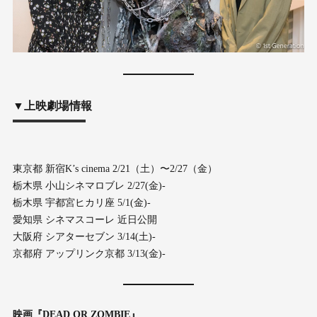
▼上映劇場情報
東京都 新宿K’s cinema 2/21（土）〜2/27（金）
栃木県 小山シネマロブレ 2/27(金)-
栃木県 宇都宮ヒカリ座 5/1(金)-
愛知県 シネマスコーレ 近日公開
大阪府 シアターセブン 3/14(土)-
京都府 アップリンク京都 3/13(金)-
映画『DEAD OR ZOMBIE』