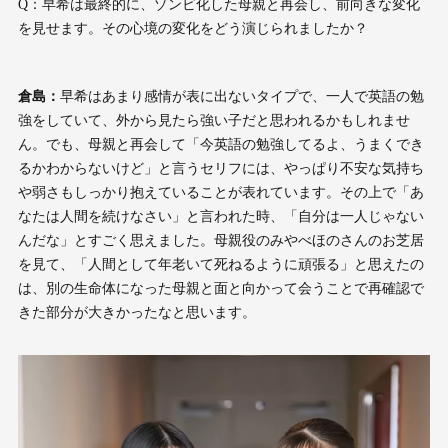
Q：早希は最終的に、ゾンビ化した母親と再会し、前向きな変化
を見せます。その心境の変化をどう演じられましたか？
倉島：
早希はあまり感情が表に出ないタイプで、一人で英語の勉
強をしていて、外から見たら強い子だと思われるかもしれませ
ん。でも、母親と再会して「今英語の勉強してるよ、うまくでき
るかわからないけど」と言うセリフには、やっぱり不安な気持ち
や弱さもしっかり抱えていることが表れています。その上で「あ
なたは人間を続けなさい」と言われた時、「自分は一人じゃない
んだな」とすごく思えました。母親役のみやべほのさんのお芝居
を見て、「人間として年老いて死ねるように頑張る」と思えたの
は、別の生命体になった母親と面と向かって会うことで再確認で
きた部分が大きかったなと思います。