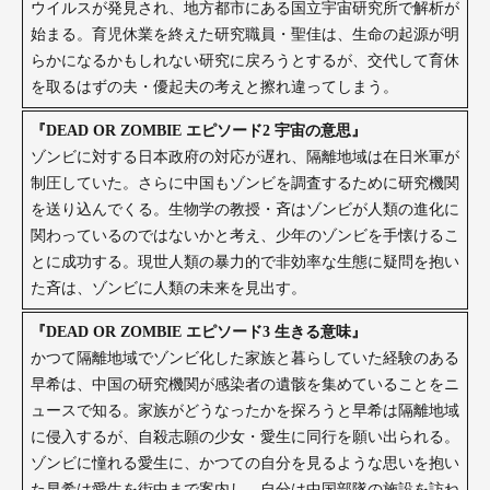
ウイルスが発⾒され、地⽅都市にある国⽴宇宙研究所で解析が
始まる。育児休業を終えた研究職員・聖佳は、⽣命の起源が明
らかになるかもしれない研究に戻ろうとするが、交代して育休
を取るはずの夫・優起夫の考えと擦れ違ってしまう。
『DEAD OR ZOMBIE エピソード2 宇宙の意思』
ゾンビに対する⽇本政府の対応が遅れ、隔離地域は在⽇⽶軍が
制圧していた。さらに中国もゾンビを調査するために研究機関
を送り込んでくる。⽣物学の教授・⻫はゾンビが⼈類の進化に
関わっているのではないかと考え、少年のゾンビを⼿懐けるこ
とに成功する。現世⼈類の暴⼒的で⾮効率な⽣態に疑問を抱い
た⻫は、ゾンビに⼈類の未来を⾒出す。
『DEAD OR ZOMBIE エピソード3 ⽣きる意味』
かつて隔離地域でゾンビ化した家族と暮らしていた経験のある
早希は、中国の研究機関が感染者の遺骸を集めていることをニ
ュースで知る。家族がどうなったかを探ろうと早希は隔離地域
に侵⼊するが、⾃殺志願の少⼥・愛⽣に同⾏を願い出られる。
ゾンビに憧れる愛⽣に、かつての⾃分を⾒るような思いを抱い
た早希は愛⽣を街中まで案内し、⾃分は中国部隊の施設を訪ね