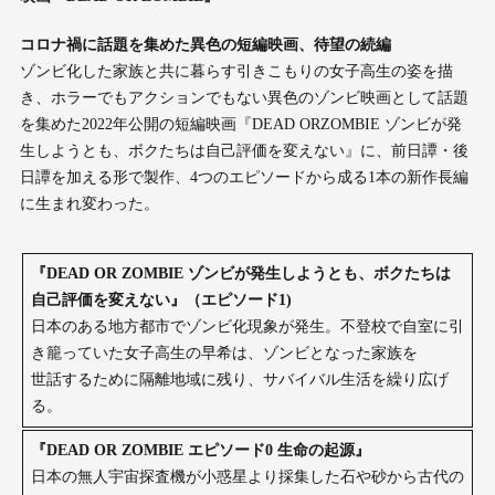
コロナ禍に話題を集めた異⾊の短編映画、待望の続編
ゾンビ化した家族と共に暮らす引きこもりの⼥⼦⾼⽣の姿を描
き、ホラーでもアクションでもない異⾊のゾンビ映画として話題
を集めた2022年公開の短編映画『DEAD ORZOMBIE ゾンビが発
⽣しようとも、ボクたちは⾃⼰評価を変えない』に、前⽇譚・後
⽇譚を加える形で製作、4つのエピソードから成る1本の新作⻑編
に⽣まれ変わった。
『DEAD OR ZOMBIE ゾンビが発⽣しようとも、ボクたちは
⾃⼰評価を変えない』（エピソード1)
⽇本のある地⽅都市でゾンビ化現象が発⽣。不登校で⾃室に引
き籠っていた⼥⼦⾼⽣の早希は、ゾンビとなった家族を
世話するために隔離地域に残り、サバイバル⽣活を繰り広げ
る。
『DEAD OR ZOMBIE エピソード0 ⽣命の起源』
⽇本の無⼈宇宙探査機が⼩惑星より採集した⽯や砂から古代の