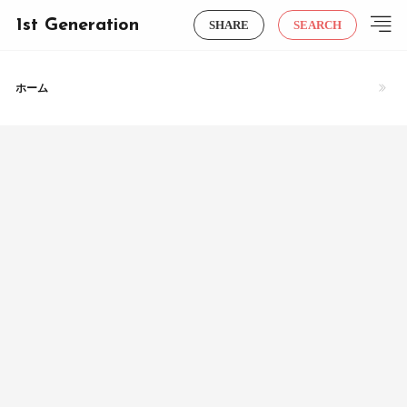
1st Generation
SHARE
SEARCH
ホーム