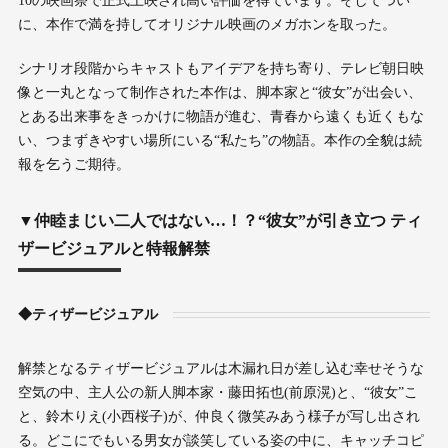
10の映画祭で正式上映され高い評価を得ています。そしてつい
に、本作で満を持してオリジナル映画のメガホンを取った。
シナリオ段階からキャストもアイデアを持ち寄り、テレビ朝日映
像と一丸となって制作された本作は、脚本家と“彼女”が出会い、
とある出来事をきっかけに物語が進む、青春から遠くも近くもな
い、つまずきやすい場所にいる“私たち”の物語。本作の全貌は続
報を乞うご期待。
▼仲睦まじい二人ではない…！？“彼女”が引き立つ ティ
ザービジュアルと特報解禁
◆ティザービジュアル
解禁となるティザービジュアルは木漏れ日が差し込む幸せそうな
空気の中、主人公の新人脚本家・藤田拓也(前原滉)と、“彼女”こ
と、鈴木りえ(小西桜子)が、仲良く微笑みあう様子が写し出され
る。どこにでもいる男女が談笑している姿の中に、キャッチコピ