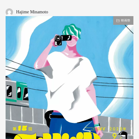
Hajime Minamoto
映画祭