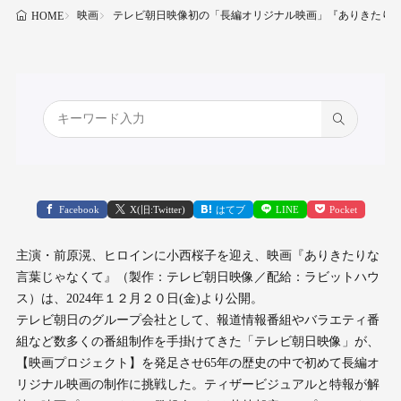
映画
テレビ朝日映像初の「長編オリジナル映画」『ありきたりな言
HOME
Facebook
X(旧:Twitter)
はてブ
LINE
Pocket
主演・前原滉、ヒロインに小西桜子を迎え、映画『ありきたりな
言葉じゃなくて』（製作：テレビ朝日映像／配給：ラビットハウ
ス）は、2024年１２月２０日(金)より公開。
テレビ朝日のグループ会社として、報道情報番組やバラエティ番
組など数多くの番組制作を手掛けてきた「テレビ朝日映像」が、
【映画プロジェクト】を発足させ65年の歴史の中で初めて長編オ
リジナル映画の制作に挑戦した。ティザービジュアルと特報が解