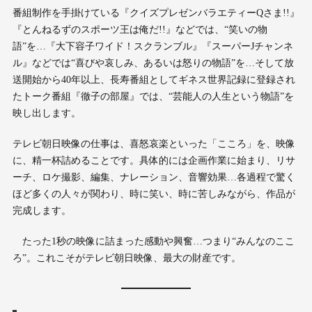
番組制作を手掛けている『クイズプレゼンバラエティーQさま!!』
『とんねるずのスポーツ王は俺だ!!』などでは、“笑いの物
語”を…『大下容子ワイド！スクランブル』『スーパーJチャンネ
ル』などでは“喜びや哀しみ、あるいは怒りの物語”を…そして放
送開始から40年以上、長寿番組としてギネス世界記録に登録され
たトーク番組『徹子の部屋』では、“芸能人の人生という物語”を
映し出します。
テレビ朝日映像の仕事は、喜怒哀楽といった「こころ」を、映像
に、精一杯詰めることです。具体的には企画作業に始まり、リサ
ーチ、ロケ撮影、編集、ナレーション、音響効果…各過程で驚く
ほど多くの人々が関わり、時に笑い、時に苦しみながら、作品が
完成します。
たった1秒の映像に詰まった感動や興奮…つまり“みんなのここ
ろ”。これこそがテレビ朝日映像、最大の財産です。