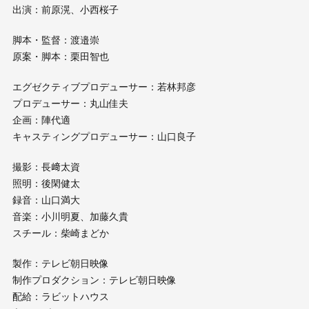
出演：前原滉、小西桜子
脚本・監督：渡邉崇
原案・脚本：栗田智也
エグゼクティブプロデューサー：若林邦彦
プロデューサー：丸山佳夫
企画：陣代適
キャスティングプロデューサー：山口良子
撮影：長﨑太資
照明：後閑健太
録音：山口満大
音楽：小川明夏、加藤久貴
スチール：柴崎まどか
製作：テレビ朝日映像
制作プロダクション：テレビ朝日映像
配給：ラビットハウス