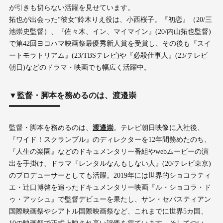
が引きも切らない活躍を見せています。
拓也が出会った“彼女”鈴木りえ役は、小西桜子。『初恋』（20/三
池崇史監督）、『佐々木、イン、マイマイン』(20/内山拓也監督)
で第42回ヨコハマ映画祭最優秀新人賞を受賞し、その後も『スイ
ートモラトリアム』(23/TBSテレビ)や『必殺仕事人』(23/テレビ
朝日)などのドラマ・映画でも幅広く活躍中。
▼監督・脚本を務めるのは、渡邉崇
監督・脚本を務めるのは、
渡邉崇
。テレビ朝日映像に入社後、
『ワイド！スクランブル』のディレクターを12年間務めたのち、
『人生の楽園』などのドキュメンタリー番組やwebムービーの演
出を手掛け、ドラマ『レンタルなんもしない人』(20/テレビ東京)
のプロデューサーとしても活躍。2019年には世界的ショコラティ
エ・辻口博啓を追ったドキュメンタリー映画『ル・ショコラ・ド
ゥ・アッシュ』で監督デビューを果たし、サン・セバスティアン
国際映画祭やシアトル国際映画祭など、これまでに世界5カ国、