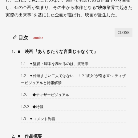
し、これまで見たことのない、海外でも楽しめる作品作りを目指
し、45の企画が集まり、その中から本作となる“映像業界で起きた
実際の出来事”を基にした企画が選ばれ、映画が誕生した。
目次
Outline
1.
■ 映画『ありきたりな言葉じゃなくて』
1-1.
▼監督・脚本を務めるのは、渡邉崇
1-2.
▼仲睦まじい二人ではない…！？“彼女”が引き立つ ティザ
ービジュアルと特報解禁
1-2-1.
◆ティザービジュアル
1-2-2.
◆特報
1-3.
▼コメント到着
2.
■ 作品概要