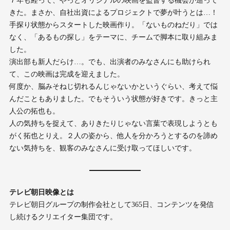
７年も経って、やっとオリジナルの映画を監督する機会が巡って
きた。まさか、自社出資によるプロジェクトで夢が叶うとは…！
手探り状態からスタートした映画作り。「ないものねだり」では
なく、「あるもの探し」をテーマに、チームで脚本に取り組みま
した。
演出部も新人だらけ…。でも、出演者のみなさんにも助けられ
て、この映画は完成を迎えました。
何度か、脳みそねじ切れるんじゃないかというぐらい、考えて悩
んだこともありました。でもそういう状態が好きです。きっと主
人公の拓也も。
人の気持ちを捉えて、ありきたりじゃない言葉で表現しようとも
がく拓也とりえ。２人の姿から、他人を分かろうとするのを諦め
ない気持ちを、観客のみなさんに受け取ってほしいです。
テレビ朝日映像とは
テレビ朝日グループの制作会社として365日、コンテンツを発信
し続けるクリエイター集団です。