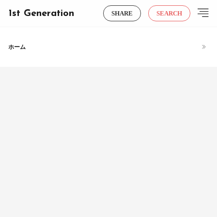
1st Generation
SHARE
SEARCH
ホーム