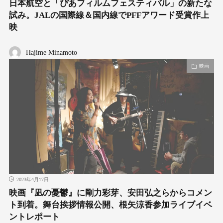
日本航空と「ぴあフィルムフェスティバル」の新たな
試み。JALの国際線＆国内線でPFFアワード受賞作上
映
Hajime Minamoto
映画
2023年4月17日
映画『凪の憂鬱』に剛力彩芽、安田弘之らからコメン
ト到着。舞台挨拶情報公開、根矢涼香参加ライブイベ
ントレポート