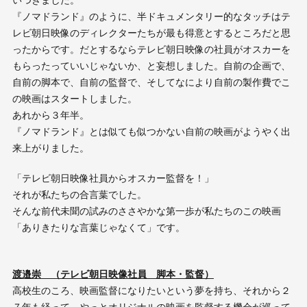
いつきました。
『ノマドランド』のように、半ドキュメンタリー的なタッチはテ
レビ朝日映像のディレクターたちが最も得意とするところだと思
ったからです。だとするならテレビ朝日映像の社員がオスカーを
もらったっていいじゃないか、と妄想しました。自前の企画で、
自前の脚本で、自前の監督で、そしてなにより自前の製作費でこ
の映画はスタートしました。
あれから３年半。
『ノマドランド』とは似ても似つかない自前の映画がようやく出
来上がりました。
「テレビ朝日映像社員からオスカー監督を！」
それが私たちの合言葉でした。
そんな前代未聞の試みのささやかな第一歩が私たちのこの映画
「ありきたりな言葉じゃなくて」です。
渡邉崇 （テレビ朝日映像社員 脚本・監督）
高校生のころ、映画監督になりたいという夢を持ち、それから２