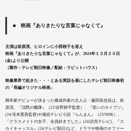
■ 映画『ありきたりな言葉じゃなくて』
主演は前原滉、ヒロインに小西桜子を迎え
映画『ありきたりな言葉じゃなくて』が、2024年１２月２０日
(金)より公開
（製作：テレビ朝日映像／配給：ラビットハウス）
映像業界で起きた・・・とある実話を基にしたテレビ朝日映像初
の「長編オリジナル映画」
脚本家デビューが決まった構成作家の主人公・藤田拓也役は、前
原滉。『沈黙の艦隊』（23/吉野耕平監督）、『笑いのカイブツ』
(24/滝本憲吾監督)や連続テレビ小説『らんまん』（23/NHK）、
『クラスメイトの女子、全員好きでした』(24/読売テレビ)、『ス
カイキャッスル』(24/テレビ朝日)など、ドラマや映画のオファー