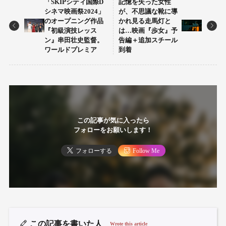
「SKIPシティ国際D
記憶を失った女性
シネマ映画祭2024」
が、不思議な靴に導
のオープニング作品
かれ見る走馬灯と
『初級演技レッス
は…映画『歩女』予
ン』串田壮史監督。
告編＋追加スチール
ワールドプレミア
到着
この記事が気に入ったら
フォローをお願いします！
フォローする
Follow Me
この記事を書いた人
Wrote this article