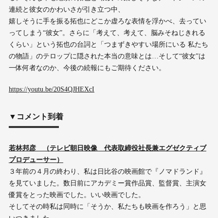
連続と彼女のかわいさが引き立つ中、
嬉しそうに手を振る拓也にどこか虚ろな表情を浮かべ、去ってい
ってしまう“彼女”。さらに「考えて、考えて、脳みそねじきれる
くらい」という拓也の台詞と「つまずきやすい場所にいる 私たち
の物語」のテロップに隠された本当の意味とは…そして“彼女”は
一体何者なのか、今後の続報にもご期待ください。
https://youtu.be/20S4QJHEXcI
▼コメント到着
若林邦彦 （テレビ朝日映像 代表取締役社長兼エグゼクティブ
プロデューサー）
３年前の４月の終わり、私は日比谷の映画館で『ノマドランド』
を見ていました。数日前にアカデミー賞作品賞、監督賞、主演女
優賞をとった映画でした。いい映画でした。
そしてその時私は同時に「そうか、私たちも映画を作ろう」と思