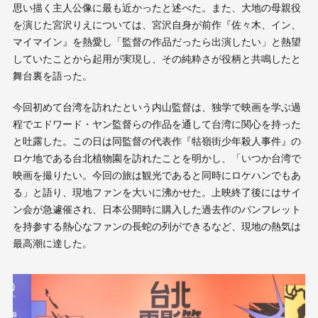
思い描く主人公像に最も近かったと述べた。また、大地の母親役
を演じた宮沢りえについては、宮沢自身が前作『佐々木、イン、
マイマイン』を熱愛し「監督の作品だったら出演したい」と熱望
していたことから起用が実現し、その純粋さが役柄と共鳴したと
舞台裏を語った。
今回初めて台湾を訪れたという内山監督は、独学で映画を学ぶ過
程でエドワード・ヤン監督らの作品を通して台湾に関心を持った
と吐露した。この日は同監督の代表作『牯嶺街少年殺人事件』の
ロケ地である台北植物園を訪れたことを明かし、「いつか台湾で
映画を撮りたい。今回の旅は観光であると同時にロケハンでもあ
る」と語り、現地ファンを大いに沸かせた。上映終了後にはサイ
ン会が急遽催され、日本公開時に購入した過去作のパンフレット
を持参する熱心なファンの長蛇の列ができるなど、現地の熱気は
最高潮に達した。