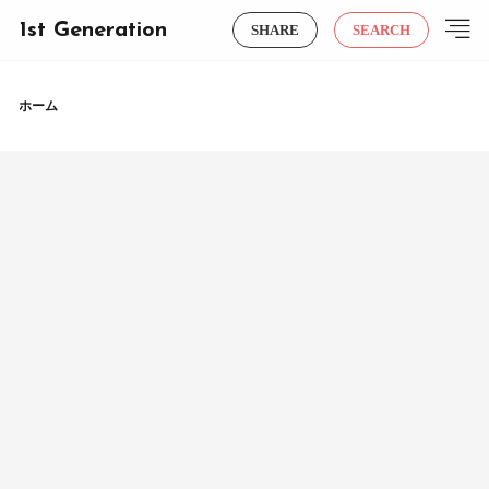
1st Generation
SHARE
SEARCH
ホーム