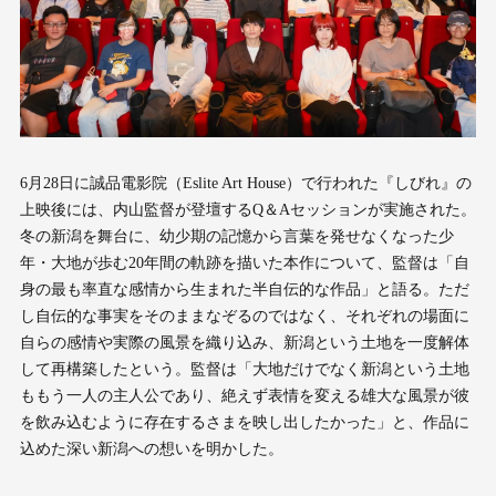
6月28日に誠品電影院（Eslite Art House）で行われた『しびれ』の
上映後には、内山監督が登壇するQ＆Aセッションが実施された。
冬の新潟を舞台に、幼少期の記憶から言葉を発せなくなった少
年・大地が歩む20年間の軌跡を描いた本作について、監督は「自
身の最も率直な感情から生まれた半自伝的な作品」と語る。ただ
し自伝的な事実をそのままなぞるのではなく、それぞれの場面に
自らの感情や実際の風景を織り込み、新潟という土地を一度解体
して再構築したという。監督は「大地だけでなく新潟という土地
ももう一人の主人公であり、絶えず表情を変える雄大な風景が彼
を飲み込むように存在するさまを映し出したかった」と、作品に
込めた深い新潟への想いを明かした。