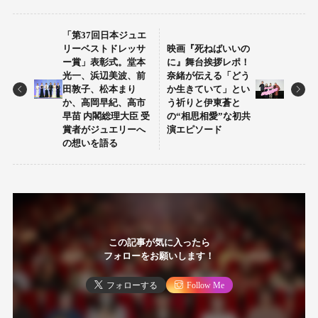
「第37回日本ジュエ
リーベストドレッサ
映画『死ねばいいの
ー賞」表彰式。堂本
に』舞台挨拶レポ！
光一、浜辺美波、前
奈緒が伝える「どう
田敦子、松本まり
か生きていて」とい
か、高岡早紀、高市
う祈りと伊東蒼と
早苗 内閣総理大臣 受
の“相思相愛”な初共
賞者がジュエリーへ
演エピソード
の想いを語る
この記事が気に入ったら
フォローをお願いします！
フォローする
Follow Me