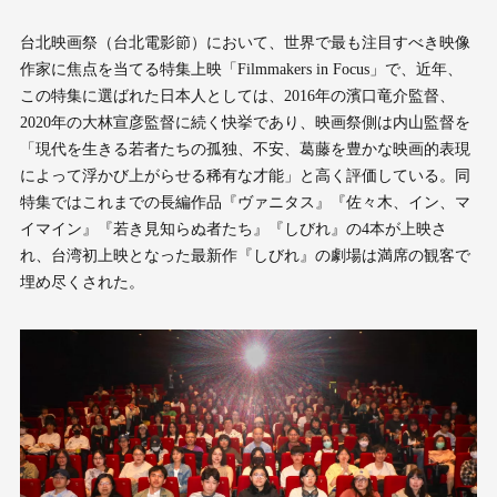
台北映画祭（台北電影節）において、世界で最も注目すべき映像
作家に焦点を当てる特集上映「Filmmakers in Focus」で、近年、
この特集に選ばれた日本人としては、2016年の濱口竜介監督、
2020年の大林宣彦監督に続く快挙であり、映画祭側は内山監督を
「現代を生きる若者たちの孤独、不安、葛藤を豊かな映画的表現
によって浮かび上がらせる稀有な才能」と高く評価している。同
特集ではこれまでの長編作品『ヴァニタス』『佐々木、イン、マ
イマイン』『若き見知らぬ者たち』『しびれ』の4本が上映さ
れ、台湾初上映となった最新作『しびれ』の劇場は満席の観客で
埋め尽くされた。