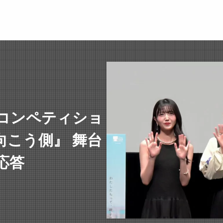
 コンペティショ
向こう側』 舞台
応答