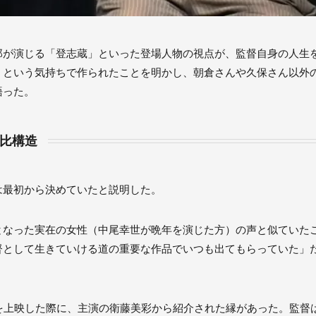
郎が演じる「登志蔵」といった登場人物の視点が、監督自身の人生
」という気持ちで作られたことを明かし、朝倉さんや久保さん以外
語った。
対比構造
は最初から決めていたと説明した。
となった実在の女性（中尾幸世が晩年を演じた方）の声と似ていた
督として生きていける道の重要な作品でいつも出てもらっていた」
を上映した際に、主演の衛藤美彩から紹介された縁があった。監督