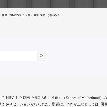
門：映画『恒星の向こう側』 舞台挨拶・質疑応答
映された映画『恒星の向こう側』（Echoes of Motherho
とQ&Aセッションが行われた。監督は、本作が上映としては3回