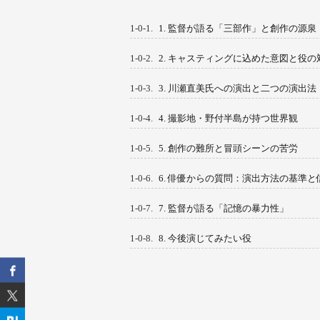
1-0-1.
1. 監督が語る「三部作」と創作の源泉
1-0-2.
2. キャスティングに込めた意図と役の
1-0-3.
3. 川瀬直美氏への演出と二つの演出法
1-0-4.
4. 撮影地・野付半島が持つ世界観
1-0-5.
5. 創作の難所と冒頭シーンの苦労
1-0-6.
6. 俳優からの質問：演出方法の基準と
1-0-7.
7. 監督が語る「記憶の暴力性」
1-0-8.
8. 今後演じてみたい役