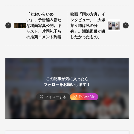
『とおいらいめ
映画『雨の方舟』イ
い』、予告編＆新た
ンタビュー。「大塚
な場面写真公開。キ
菜々穂は私の分
ャスト、片岡礼子ら
身」。瀬浪監督が遺
の推薦コメント到着
したかったもの。
この記事が気に入ったら
フォローをお願いします！
フォローする
Follow Me