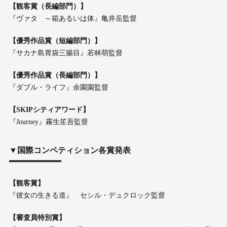
【観客賞（長編部門）】
『ヴァタ ～箱あるいは体』亀井岳監督
【優秀作品賞（短編部門）】
『サカナ島胃袋三腸目』若林萌監督
【優秀作品賞（長編部門）】
『ダブル・ライフ』余園園監督
【SKIPシティアワード】
『Journey』霧生笙吾監督
▼国際コンペティション各賞発表
【観客賞】
『彼女の生きる道』 セシル・デュクロック監督
【審査員特別賞】