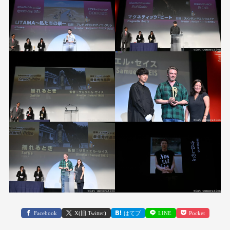
Facebook
X(旧:Twitter)
はてブ
LINE
Pocket