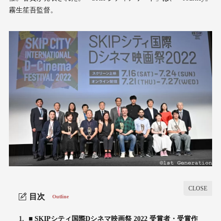
霧生笙吾監督。
目次
Outline
1.
■ SKIPシティ国際Dシネマ映画祭 2022 受賞者・受賞作