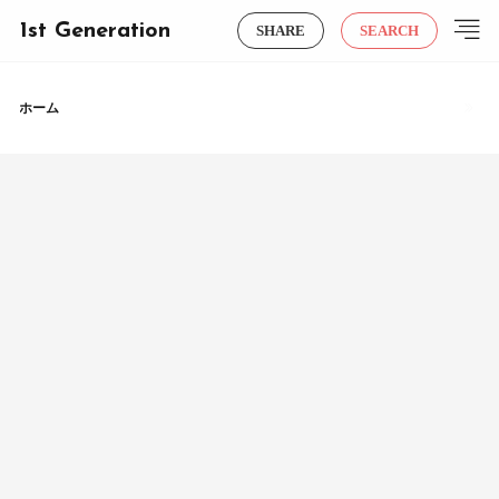
1st Generation
SHARE
SEARCH
ホーム