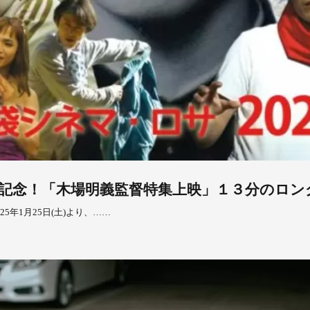
記念！「木場明義監督特集上映」１３分のロン
年1月25日(土)より、……