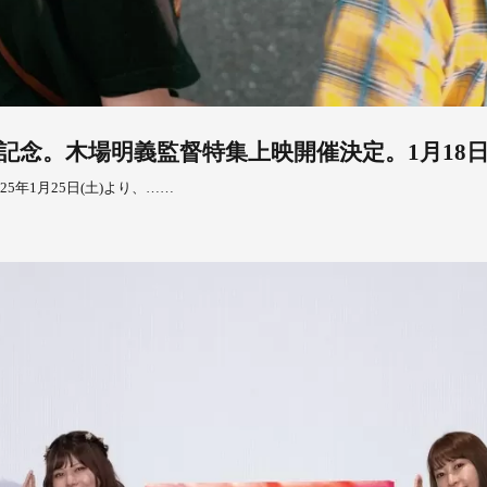
念。木場明義監督特集上映開催決定。1月18日
年1月25日(土)より、……