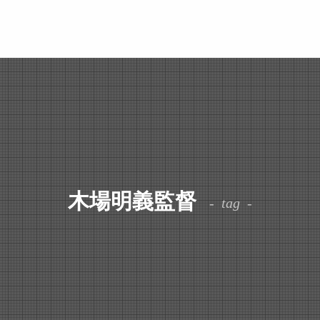
木場明義監督
tag