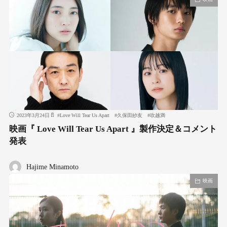
2023年3月24日
#
Love Will Tear Us Apart
#
久保田紗友
#
吹越満
映画『 Love Will Tear Us Apart 』製作決定＆コメント
発表
Hajime Minamoto
映画