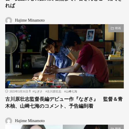
れば
Hajime Minamoto
映画
2023年3月31日
#
なぎさ
#
古川原壮志
#
山﨑七海
古川原壮志監督⻑編デビュー作『なぎさ』 監督＆⻘
⽊柚、山﨑七海のコメント、予告編到着
Hajime Minamoto
映画