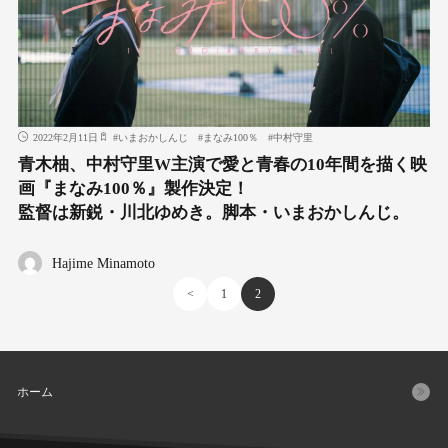
2022年2月11日
#
いまおかしんじ
#
まなみ100％
#
中村守里
青木柚、中村守里W主演で愛と青春の10年間を描く映
画『まなみ100％』製作決定！
監督は新鋭・川北ゆめき。脚本・いまおかしんじ。
Hajime Minamoto
<
1
2
ホーム