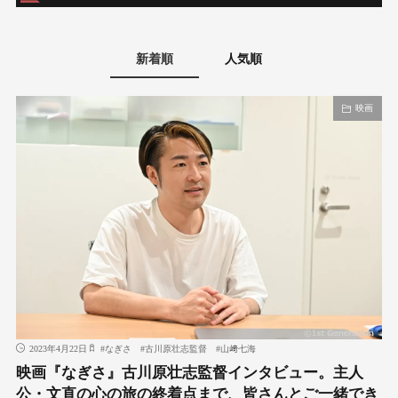
新着順
人気順
映画
2023年4月22日
#
なぎさ
#
古川原壮志監督
#
山﨑七海
映画『なぎさ』古川原壮志監督インタビュー。主人
公・文直の心の旅の終着点まで、皆さんとご一緒でき