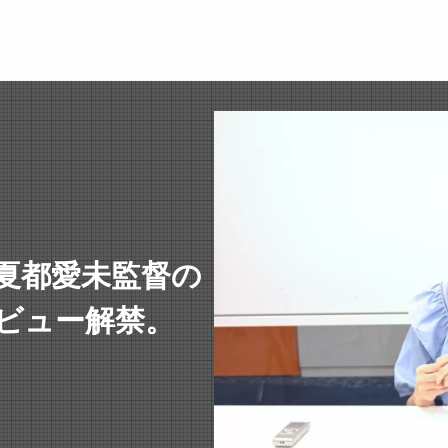
夏都愛未監督の
ビュー解禁。