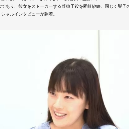
妹であり、彼女をストーカーする菜穂子役を岡崎紗絵。同じく響子
ィシャルインタビューが到着。