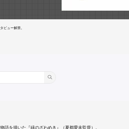
タビュー解禁。
す物語を描いた『緑のざわめき』（夏都愛未監督）。