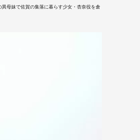
の異母妹で佐賀の集落に暮らす少女・杏奈役を倉