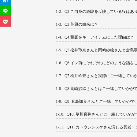
1-2.
Q2.ご自身の経験を反映している役はあ
1-3.
Q3.英題の由来は？
1-4.
Q4.葉脈をキーアイテムにした理由は？
1-5.
Q5.松井玲奈さんと岡崎紗絵さんと倉島
1-6.
Q6.イン前にそれぞれにどのような話を
1-7.
Q7.松井玲奈さんと実際にご一緒してい
1-8.
Q8.岡崎紗絵さんとはご一緒していかが
1-9.
Q9. 倉島颯良さんとご一緒していかがで
1-10.
Q10. 草川直弥さんとご一緒していか
1-11.
Q11. カトウシンスケさん演じる長老