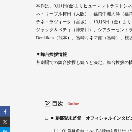
本作は、9月1日(金)よりヒューマントラスト
ネ・リーブル梅田（大阪）、福岡中洲大洋（福岡
チネ・ラヴィータ（宮城）、10月6日（金）よ
ジャック＆ベティ（神奈川）、シアターセントラ
Denkikan（熊本）、宮崎キネマ館（宮崎）
▼舞台挨拶情報
各劇場での舞台挨拶も続々と決定。舞台挨拶の情
目次
Outline
1.
■ 夏都愛未監督 オフィシャルインタビ
1-1.
Q1.異母姉妹についての映画を撮りたい