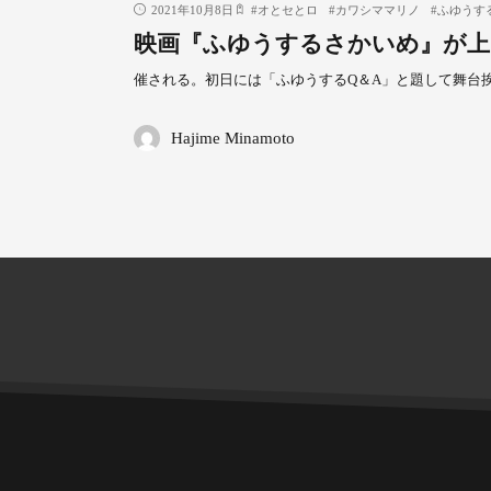
2021年10月8日
#
オとセとロ
#
カワシママリノ
#
ふゆうす
映画『ふゆうするさかいめ』が上
催される。初日には「ふゆうするQ＆A」と題して舞台
Hajime Minamoto