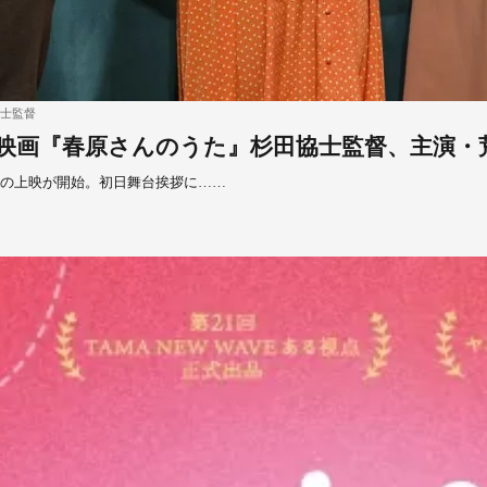
士監督
映画『春原さんのうた』杉田協士監督、主演・
』の上映が開始。初日舞台挨拶に……