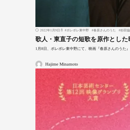
2022年1月9日
#
ポレポレ東中野
#
春原さんのうた
#
杉田協
歌人・東直子の短歌を原作とした
1月8日、ポレポレ東中野にて、映画『春原さんのうた
Hajime Minamoto