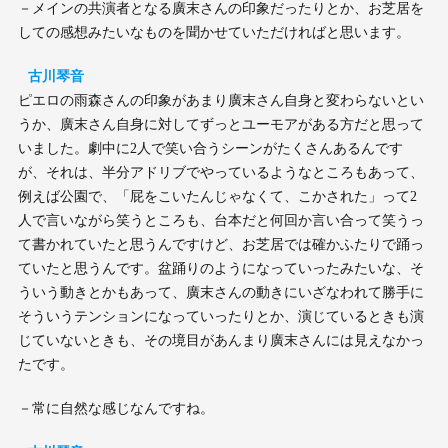
－メインの共演者となる廣末さんの印象だったりとか、お芝居を
しての感想みたいなものを聞かせていただければと思います。
古川琴音
ピエロの雨森さんの印象があまり廣末さん自身と変わらないとい
うか、廣末さん自身に対してずっとユーモアがある方だと思って
いました。劇中に2人で笑い合うシーンがたくさんあるんです
が、それは、半分アドリブでやっているようなところもあって、
例えば公園で、「屁をこいたんじゃなくて、こかされた」って2
人で言いながら笑うところも、台本だと何回か言い合って笑うっ
て書かれていたと思うんですけど、お芝居では確かふたりで踊っ
ていたと思うんです。盆踊りのようになっていったみたいな、そ
ういう動きとかもあって、廣末さんの動きにいざなわれて勝手に
そういうテンションになっていったりとか、演じているときも演
じていないときも、その境目があんまり廣末さんには見えなかっ
たです。
－常に自然な感じなんですね。