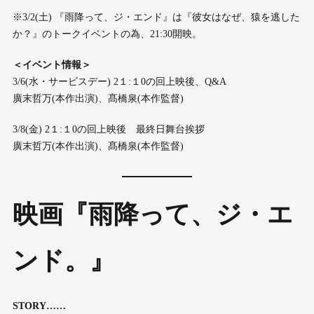
※3/2(土) 『雨降って、ジ・エンド』は『彼女はなぜ、猿を逃した
か？』のトークイベントの為、21:30開映。
＜イベント情報＞
3/6(水・サービスデー) 2１:１0の回上映後、Q&A
廣末哲万(本作出演)、髙橋泉(本作監督)
3/8(金) 2１:１0の回上映後 最終日舞台挨拶
廣末哲万(本作出演)、髙橋泉(本作監督)
映画『雨降って、ジ・エ
ンド。』
STORY……