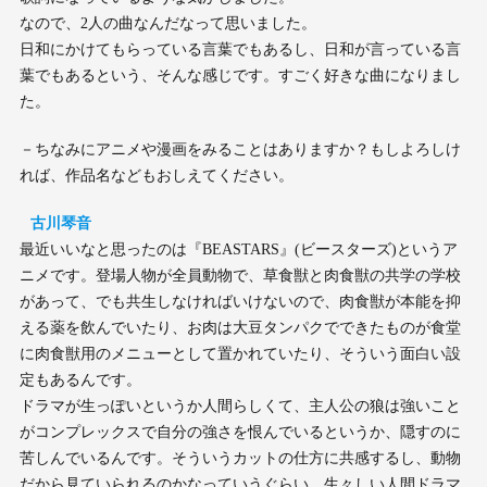
なので、2人の曲なんだなって思いました。
日和にかけてもらっている言葉でもあるし、日和が言っている言
葉でもあるという、そんな感じです。すごく好きな曲になりまし
た。
－ちなみにアニメや漫画をみることはありますか？もしよろしけ
れば、作品名などもおしえてください。
古川琴音
最近いいなと思ったのは『BEASTARS』(ビースターズ)というア
ニメです。登場人物が全員動物で、草食獣と肉食獣の共学の学校
があって、でも共生しなければいけないので、肉食獣が本能を抑
える薬を飲んでいたり、お肉は大豆タンパクでできたものが食堂
に肉食獣用のメニューとして置かれていたり、そういう面白い設
定もあるんです。
ドラマが生っぽいというか人間らしくて、主人公の狼は強いこと
がコンプレックスで自分の強さを恨んでいるというか、隠すのに
苦しんでいるんです。そういうカットの仕方に共感するし、動物
だから見ていられるのかなっていうぐらい、生々しい人間ドラマ