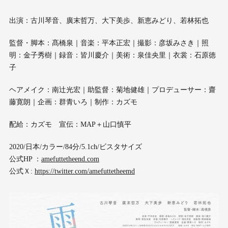
出演：古川琴音、廣末哲万、大下美歩、新恵みどり、若林拓也
監督・脚本：髙橋泉｜音楽：平本正宏｜撮影：彦坂みさき｜照
明：金子秀樹｜録音：皆川慶介｜美術：泉佳央里｜衣裳：石原徳
子
ヘアメイク：南辻光宏｜助監督：菊地健雄｜プロデューサー：齋
藤寛朗｜企画：群青いろ｜制作：カズモ
配給：カズモ 宣伝：MAP＋山口慎平
2020/日本/カラー/84分/5.1ch/ビスタサイズ
公式HP ：
amefuttetheend.com
公式Ｘ:
https://twitter.com/amefuttetheemd