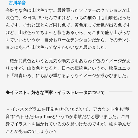
古川琴音
今好きな色は山吹色です。最近買ったソファーのクッションが山
吹色で、今日気づいたんですけど、うちの猫の目も山吹色だった
んです。それとほとんど同じ色で、黄色系って元気が出る色です
けど、山吹色ってちょっと影もあるから、そこまで盛り上がらな
くていいというか、自分もローなテンションだから、そのテンシ
ョンにあった山吹色ってなんかいいなと思いました。
－確かに黄色というと元気や陽気さをあらわす色のイメージがあ
りますが、山吹色となると、日本の伝統色というか、映像ユニッ
ト「群青いろ」にも話が重なるようなイメージが浮かびました。
◆イラスト。好きな画家・イラストレータについて
－ インスタグラムを拝見させていただいて、アカウント名も“琴
音”に合わせたHarp Toneというのが素敵だなと思いました。ご自
身でイラストを描かれているのを見つけたのですが、絵を学んだ
ことがあるのでしょうか？