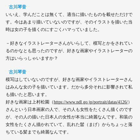
古川琴音
いいえ、学んだことは無くて、適当に描いたものを載せただけで
す。今はあまり描いていないのですが、そのイラストを描いた当
時は女の子を描くのにすごくハマっていました。
－好きなイラストレーターさんがいらして、模写とかをされてい
るのかなとも思ったのですが、好きな画家やイラストレーターの
方はいらっしゃいますか？
古川琴音
模写はしていないのですが、好きな画家やイラストレーターさん
はみんな女の子を描いています。だから多分それに影響されて私
も描いたと思います。
好きな画家は上村松園（
https://www.ndl.go.jp/portrait/datas/4126/
）
さんという日本画家の人で、その人も女性をたくさん描くのです
が、その人の描いた日本人の女性が本当に綺麗なんです。和装の
女性をたくさん描かれていて、乱れた髷（まげ）からちょっと落
ちている髪までも綺麗なんです。