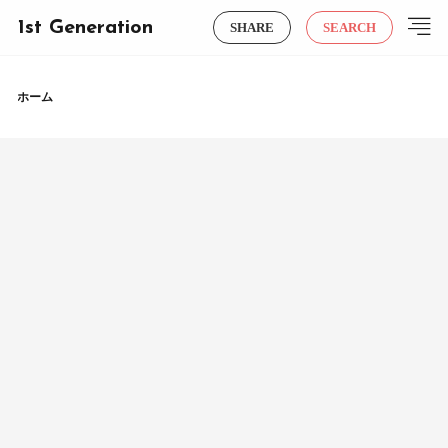
1st Generation
SHARE
SEARCH
ホーム