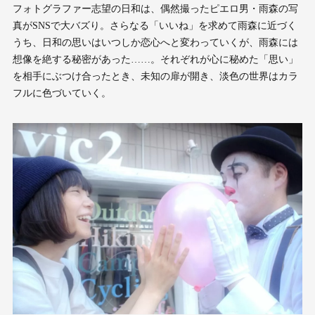
フォトグラファー志望の日和は、偶然撮ったピエロ男・雨森の写
真がSNSで大バズり。さらなる「いいね」を求めて雨森に近づく
うち、日和の思いはいつしか恋心へと変わっていくが、雨森には
想像を絶する秘密があった……。それぞれが心に秘めた「思い」
を相手にぶつけ合ったとき、未知の扉が開き、淡色の世界はカラ
フルに色づいていく。