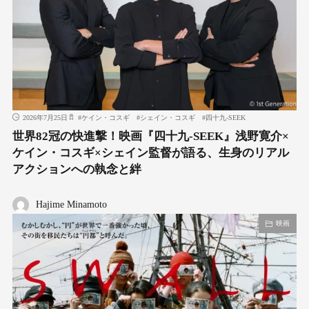
2026年7月25日
#
ケイン・コスギ
#
シェイン・コスギ
#
四十九-SEEK
世界82冠の快進撃！映画『四十九-SEEK』浅野寛介×
ケイン・コスギ×シェイン監督が語る、生身のリアル
アクションへの執念と絆
Hajime Minamoto
映画