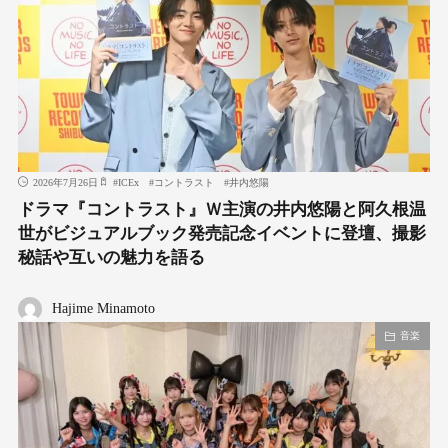
2026年7月26日
#
ICEx
#
コントラスト
#
井内悠陽
ドラマ『コントラスト』Ｗ主演の井内悠陽と阿久根温
世がビジュアルブック発売記念イベントに登壇、撮影
秘話や互いの魅力を語る
Hajime Minamoto
音楽