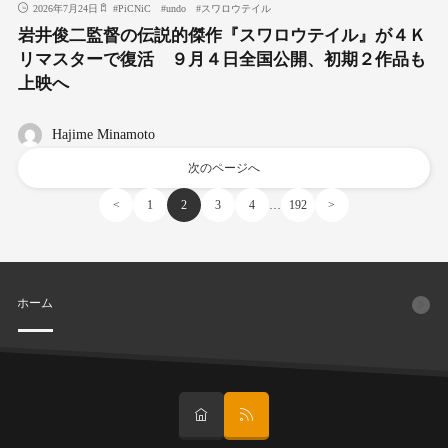
2026年7月24日
#
PiCNiC
#
undo
#
スワロウテイル
岩井俊二監督の伝説的傑作『スワロウテイル』が４Ｋ
リマスターで復活 ９月４日全国公開、初期２作品も
上映へ
Hajime Minamoto
次のページへ
…
<
1
2
3
4
192
>
ホーム