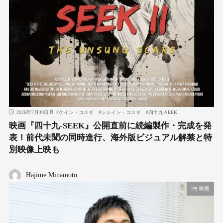
2026年7月30日
#
ケイン・コスギ
#
シェイン・コスギ
#
四十九-SEEK
映画『四十九-SEEK』公開直前に続編製作・完成を発
表！前代未聞の同時進行、海外版ビジュアル解禁と特
別映像上映も
Hajime Minamoto
映画