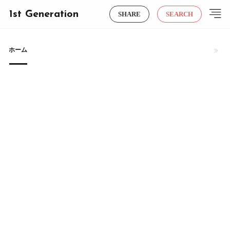
1st Generation
SHARE
SEARCH
ホーム