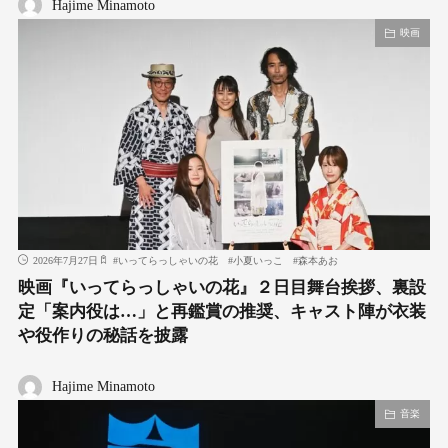
Hajime Minamoto
映画
2026年7月27日
#
いってらっしゃいの花
#
小夏いっこ
#
森本あお
映画『いってらっしゃいの花』２日目舞台挨拶、裏設
定「案内役は…」と再鑑賞の推奨、キャスト陣が衣装
や役作りの秘話を披露
Hajime Minamoto
音楽