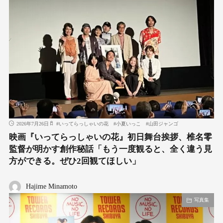
2026年7月26日
#
いってらっしゃいの花
#
小夏いっこ
#
山田ジャンゴ
映画『いってらっしゃいの花』初日舞台挨拶、椎名零
監督が明かす創作秘話「もう一度観ると、全く違う見
方ができる。ぜひ2回観てほしい」
Hajime Minamoto
写真集