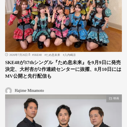
2026年7月26日
#
SKE48
#
ため息未来
#
入内嶋涼
SKE48が37thシングル『ため息未来』を9月9日に発売
決定、大村杏が2作連続センターに抜擢、8月10日には
MV公開と先行配信も
Hajime Minamoto
映画