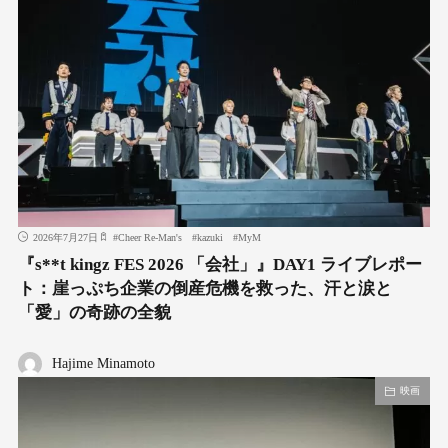
2026年7月27日
#
Cheer Re-Man's
#
kazuki
#
MyM
『s**t kingz FES 2026 「会社」』DAY1 ライブレポー
ト：崖っぷち企業の倒産危機を救った、汗と涙と
「愛」の奇跡の全貌
Hajime Minamoto
映画